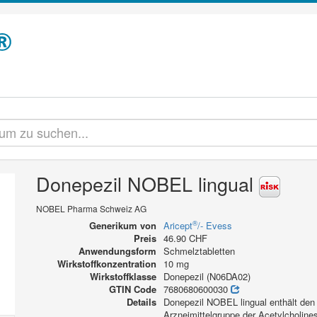
Donepezil NOBEL lingual
NOBEL Pharma Schweiz AG
®
Generikum von
Aricept
/- Evess
Preis
46.90 CHF
Anwendungsform
Schmelztabletten
Wirkstoffkonzentration
10 mg
Wirkstoffklasse
Donepezil (N06DA02)
GTIN Code
7680680600030
Details
Donepezil NOBEL lingual enthält den 
Arzneimittelgruppe der Acetylcholin