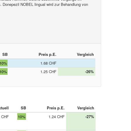
. Donepezil NOBEL lingual wird zur Behandlung von
SB
Preis p.E.
Vergleich
10%
1.68 CHF
10%
1.25 CHF
-26%
tuell
SB
Preis p.E.
Vergleich
0 CHF
10%
1.24 CHF
-27%