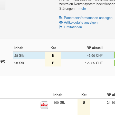
zentralen Nervensystem beeinflussen
Störungen
...mehr
Patienteninformationen anzeigen
Artikeldetails anzeigen
Limitationen
Inhalt
Kat
RP aktuell
28 Stk
B
46.90 CHF
nen
98 Stk
B
122.35 CHF
Inhalt
Kat
RP ak
100 Stk
B
124.4