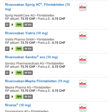
®
Rivaroxaban Spirig HC
, Filmtabletten (10
mg)
Spirig HealthCare AG • Filmtabletten
RP aktuell:
73.70 CHF
•
Preis p.E.:
0.75 CHF
G
B
10%
98 Stk
Rivaroxaban Viatris (10 mg)
Viatris Pharma GmbH • Filmtabletten
RP aktuell:
73.70 CHF
•
Preis p.E.:
0.75 CHF
G
B
10%
98 Stk
®
Rivaroxaban Sandoz
eco (10 mg)
Sandoz Pharmaceuticals AG • Filmtabletten
RP aktuell:
73.70 CHF
•
Preis p.E.:
0.75 CHF
G
B
10%
98 Stk
Rivaroxaban-Mepha Filmtabletten (10 mg)
Mepha Pharma AG • Filmtabletten
RP aktuell:
73.70 CHF
•
Preis p.E.:
0.75 CHF
G
B
10%
98 Stk
®
Rivarax
(10 mg)
Drossapharm AG • Filmtabletten