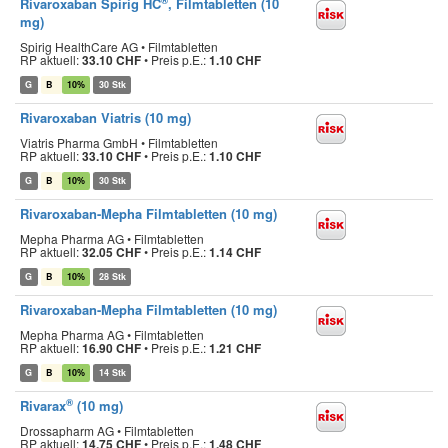
®
Rivaroxaban Spirig HC
, Filmtabletten (10
mg)
Spirig HealthCare AG • Filmtabletten
RP aktuell:
33.10 CHF
•
Preis p.E.:
1.10 CHF
G
B
10%
30 Stk
Rivaroxaban Viatris (10 mg)
Viatris Pharma GmbH • Filmtabletten
RP aktuell:
33.10 CHF
•
Preis p.E.:
1.10 CHF
G
B
10%
30 Stk
Rivaroxaban-Mepha Filmtabletten (10 mg)
Mepha Pharma AG • Filmtabletten
RP aktuell:
32.05 CHF
•
Preis p.E.:
1.14 CHF
G
B
10%
28 Stk
Rivaroxaban-Mepha Filmtabletten (10 mg)
Mepha Pharma AG • Filmtabletten
RP aktuell:
16.90 CHF
•
Preis p.E.:
1.21 CHF
G
B
10%
14 Stk
®
Rivarax
(10 mg)
Drossapharm AG • Filmtabletten
RP aktuell:
14.75 CHF
•
Preis p.E.:
1.48 CHF