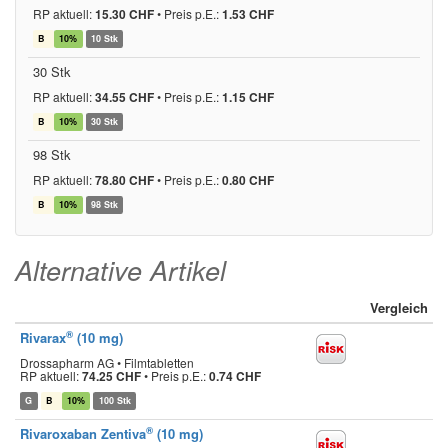
RP aktuell:
15.30 CHF
•
Preis p.E.:
1.53 CHF
B
10%
10 Stk
30 Stk
RP aktuell:
34.55 CHF
•
Preis p.E.:
1.15 CHF
B
10%
30 Stk
98 Stk
RP aktuell:
78.80 CHF
•
Preis p.E.:
0.80 CHF
B
10%
98 Stk
Alternative Artikel
Vergleich
®
Rivarax
(10 mg)
Drossapharm AG • Filmtabletten
RP aktuell:
74.25 CHF
•
Preis p.E.:
0.74 CHF
G
B
10%
100 Stk
®
Rivaroxaban Zentiva
(10 mg)