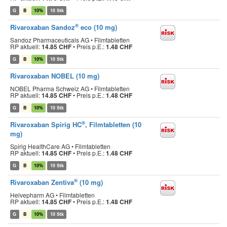
G
B
10%
10 Stk
®
Rivaroxaban Sandoz
eco (10 mg)
Sandoz Pharmaceuticals AG • Filmtabletten
RP aktuell:
14.85 CHF
•
Preis p.E.:
1.48 CHF
G
B
10%
10 Stk
Rivaroxaban NOBEL (10 mg)
NOBEL Pharma Schweiz AG • Filmtabletten
RP aktuell:
14.85 CHF
•
Preis p.E.:
1.48 CHF
G
B
10%
10 Stk
®
Rivaroxaban Spirig HC
, Filmtabletten (10
mg)
Spirig HealthCare AG • Filmtabletten
RP aktuell:
14.85 CHF
•
Preis p.E.:
1.48 CHF
G
B
10%
10 Stk
®
Rivaroxaban Zentiva
(10 mg)
Helvepharm AG • Filmtabletten
RP aktuell:
14.85 CHF
•
Preis p.E.:
1.48 CHF
G
B
10%
10 Stk