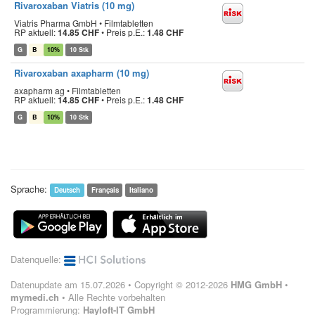
Rivaroxaban Viatris (10 mg)
Viatris Pharma GmbH • Filmtabletten
RP aktuell:
14.85 CHF
•
Preis p.E.:
1.48 CHF
G
B
10%
10 Stk
Rivaroxaban axapharm (10 mg)
axapharm ag • Filmtabletten
RP aktuell:
14.85 CHF
•
Preis p.E.:
1.48 CHF
G
B
10%
10 Stk
Sprache:
Deutsch
Français
Italiano
Datenquelle:
Datenupdate am 15.07.2026 • Copyright © 2012-2026
HMG GmbH
•
mymedi.ch
• Alle Rechte vorbehalten
Programmierung:
Hayloft-IT GmbH