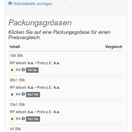
Artikeldetails anzeigen
Packungsgrössen
Klicken Sie auf eine Packungsgrösse für einen
Preisvergleich.
Inhalt
Vergleich
100 Stk
RP aktuell:
k.a.
•
Preis p.E.:
k.a.
KA
B
100 Stk
30x1 Stk
RP aktuell:
k.a.
•
Preis p.E.:
k.a.
KA
B
30x1 Stk
10x1 Stk
RP aktuell:
k.a.
•
Preis p.E.:
k.a.
KA
B
10x1 Stk
10 Stk