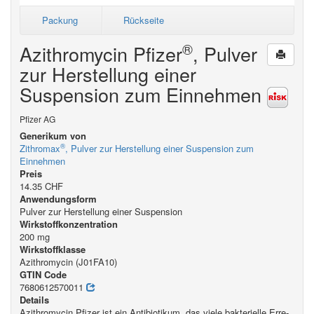
Packung
Rückseite
®
Azithromycin Pfizer
, Pulver
zur Herstellung einer
Suspension zum Einnehmen
Pfizer AG
Generikum von
®
Zithromax
, Pulver zur Herstellung einer Suspension zum
Einnehmen
Preis
14.35 CHF
Anwendungsform
Pulver zur Herstellung einer Suspension
Wirkstoffkonzentration
200 mg
Wirkstoffklasse
Azithromycin (J01FA10)
GTIN Code
7680612570011
Details
Azithromycin Pfizer ist ein Antibiotikum, das viele bakterielle Erre­