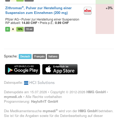
®
Zithromax
, Pulver zur Herstellung einer
+3%
Suspension zum Einnehmen (200 mg)
Pfizer AG • Pulver zur Herstellung einer Suspension
RP aktuell:
14.80 CHF
•
Preis p.E.:
0.99 CHF
O
A
10%
15 ml
Sprache:
Deutsch
Français
Italiano
Datenquelle:
Datenupdate am 15.07.2026 • Copyright © 2012-2026
HMG GmbH
•
mymedi.ch
• Alle Rechte vorbehalten
Programmierung:
Hayloft-IT GmbH
®
Die Medikamentensuche
mymedi
wird von der
HMG GmbH
betrieben.
Sie ist für die Angaben sowie für die Datenbearbeitung auf dieser