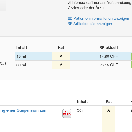
Zithromax darf nur auf Verschreibung
Arztes oder der Ärztin.
Patienteninformationen anzeigen
Artikeldetails anzeigen
Inhalt
Kat
RP aktuell
15 ml
A
14.80 CHF
nen
30 ml
A
26.15 CHF
Inhalt
Kat
lung einer Suspension zum
30 ml
A