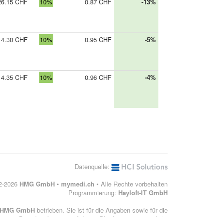
26.15 CHF
10%
0.87 CHF
-13%
14.30 CHF
10%
0.95 CHF
-5%
14.35 CHF
10%
0.96 CHF
-4%
Datenquelle:
12-2026
HMG GmbH
•
mymedi.ch
• Alle Rechte vorbehalten
Programmierung:
Hayloft-IT GmbH
HMG GmbH
betrieben. Sie ist für die Angaben sowie für die