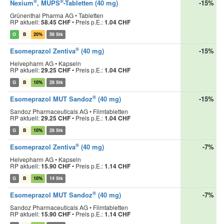
®
®
Nexium
, MUPS
-Tabletten (40 mg)
-15%
Grünenthal Pharma AG • Tabletten
RP aktuell:
58.45 CHF
•
Preis p.E.:
1.04 CHF
O
B
20%
56 Stk
®
Esomeprazol Zentiva
(40 mg)
-15%
Helvepharm AG • Kapseln
RP aktuell:
29.25 CHF
•
Preis p.E.:
1.04 CHF
G
B
10%
28 Stk
®
Esomeprazol MUT Sandoz
(40 mg)
-15%
Sandoz Pharmaceuticals AG • Filmtabletten
RP aktuell:
29.25 CHF
•
Preis p.E.:
1.04 CHF
G
B
10%
28 Stk
®
Esomeprazol Zentiva
(40 mg)
-7%
Helvepharm AG • Kapseln
RP aktuell:
15.90 CHF
•
Preis p.E.:
1.14 CHF
G
B
10%
14 Stk
®
Esomeprazol MUT Sandoz
(40 mg)
-7%
Sandoz Pharmaceuticals AG • Filmtabletten
RP aktuell:
15.90 CHF
•
Preis p.E.:
1.14 CHF