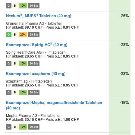
G
B
10%
56 Stk
®
®
Nexium
, MUPS
-Tabletten (40 mg)
-26%
Grünenthal Pharma AG • Tabletten
RP aktuell:
89.10 CHF
•
Preis p.E.:
0.91 CHF
O
B
20%
98 Stk
®
Esomeprazol Spirig HC
(40 mg)
-23%
Spirig HealthCare AG • Filmtabletten
RP aktuell:
28.65 CHF
•
Preis p.E.:
0.95 CHF
G
B
10%
30 Stk
Esomeprazol axapharm (40 mg)
-23%
axapharm ag • Filmtabletten
RP aktuell:
28.65 CHF
•
Preis p.E.:
0.95 CHF
G
B
10%
30 Stk
Esomeprazol-Mepha, magensaftresistente Tabletten
-19%
(40 mg)
Mepha Pharma AG • Filmtabletten
RP aktuell:
30.10 CHF
•
Preis p.E.:
1.00 CHF
G
B
10%
30 Stk