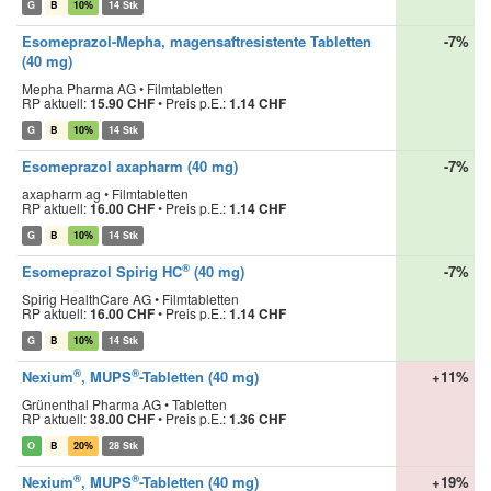
G
B
10%
14 Stk
Esomeprazol-Mepha, magensaftresistente Tabletten
-7%
(40 mg)
Mepha Pharma AG • Filmtabletten
RP aktuell:
15.90 CHF
•
Preis p.E.:
1.14 CHF
G
B
10%
14 Stk
Esomeprazol axapharm (40 mg)
-7%
axapharm ag • Filmtabletten
RP aktuell:
16.00 CHF
•
Preis p.E.:
1.14 CHF
G
B
10%
14 Stk
®
Esomeprazol Spirig HC
(40 mg)
-7%
Spirig HealthCare AG • Filmtabletten
RP aktuell:
16.00 CHF
•
Preis p.E.:
1.14 CHF
G
B
10%
14 Stk
®
®
Nexium
, MUPS
-Tabletten (40 mg)
+11%
Grünenthal Pharma AG • Tabletten
RP aktuell:
38.00 CHF
•
Preis p.E.:
1.36 CHF
O
B
20%
28 Stk
®
®
Nexium
, MUPS
-Tabletten (40 mg)
+19%