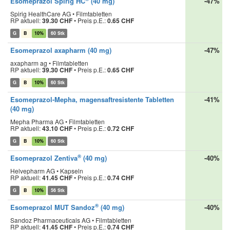
Esomeprazol Spirig HC
(40 mg)
-47%
Spirig HealthCare AG • Filmtabletten
RP aktuell:
39.30 CHF
•
Preis p.E.:
0.65 CHF
G
B
10%
60 Stk
Esomeprazol axapharm (40 mg)
-47%
axapharm ag • Filmtabletten
RP aktuell:
39.30 CHF
•
Preis p.E.:
0.65 CHF
G
B
10%
60 Stk
Esomeprazol-Mepha, magensaftresistente Tabletten
-41%
(40 mg)
Mepha Pharma AG • Filmtabletten
RP aktuell:
43.10 CHF
•
Preis p.E.:
0.72 CHF
G
B
10%
60 Stk
®
Esomeprazol Zentiva
(40 mg)
-40%
Helvepharm AG • Kapseln
RP aktuell:
41.45 CHF
•
Preis p.E.:
0.74 CHF
G
B
10%
56 Stk
®
Esomeprazol MUT Sandoz
(40 mg)
-40%
Sandoz Pharmaceuticals AG • Filmtabletten
RP aktuell:
41.45 CHF
•
Preis p.E.:
0.74 CHF