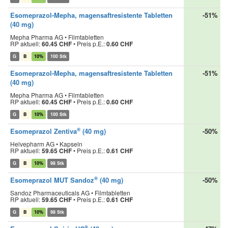
Esomeprazol-Mepha, magensaftresistente Tabletten
-51%
(40 mg)
Mepha Pharma AG • Filmtabletten
RP aktuell:
60.45 CHF
•
Preis p.E.:
0.60 CHF
G
B
10%
100 Stk
Esomeprazol-Mepha, magensaftresistente Tabletten
-51%
(40 mg)
Mepha Pharma AG • Filmtabletten
RP aktuell:
60.45 CHF
•
Preis p.E.:
0.60 CHF
G
B
10%
100 Stk
®
Esomeprazol Zentiva
(40 mg)
-50%
Helvepharm AG • Kapseln
RP aktuell:
59.65 CHF
•
Preis p.E.:
0.61 CHF
G
B
10%
98 Stk
®
Esomeprazol MUT Sandoz
(40 mg)
-50%
Sandoz Pharmaceuticals AG • Filmtabletten
RP aktuell:
59.65 CHF
•
Preis p.E.:
0.61 CHF
G
B
10%
98 Stk
®