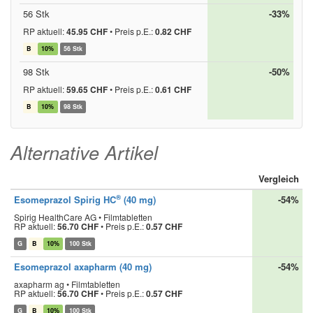
56 Stk
-33%
RP aktuell:
45.95 CHF
•
Preis p.E.:
0.82 CHF
B
10%
56 Stk
98 Stk
-50%
RP aktuell:
59.65 CHF
•
Preis p.E.:
0.61 CHF
B
10%
98 Stk
Alternative Artikel
Vergleich
®
Esomeprazol Spirig HC
(40 mg)
-54%
Spirig HealthCare AG • Filmtabletten
RP aktuell:
56.70 CHF
•
Preis p.E.:
0.57 CHF
G
B
10%
100 Stk
Esomeprazol axapharm (40 mg)
-54%
axapharm ag • Filmtabletten
RP aktuell:
56.70 CHF
•
Preis p.E.:
0.57 CHF
G
B
10%
100 Stk