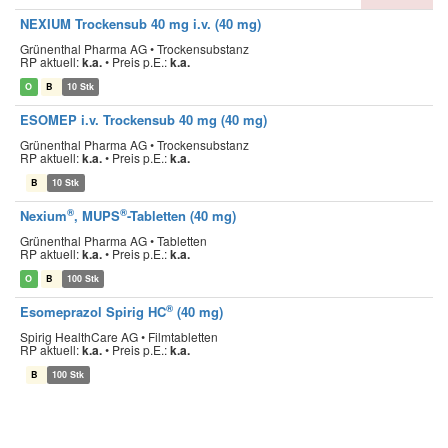
NEXIUM Trockensub 40 mg i.v. (40 mg)
Grünenthal Pharma AG • Trockensubstanz
RP aktuell:
k.a.
•
Preis p.E.:
k.a.
O
B
10 Stk
ESOMEP i.v. Trockensub 40 mg (40 mg)
Grünenthal Pharma AG • Trockensubstanz
RP aktuell:
k.a.
•
Preis p.E.:
k.a.
B
10 Stk
®
®
Nexium
, MUPS
-Tabletten (40 mg)
Grünenthal Pharma AG • Tabletten
RP aktuell:
k.a.
•
Preis p.E.:
k.a.
O
B
100 Stk
®
Esomeprazol Spirig HC
(40 mg)
Spirig HealthCare AG • Filmtabletten
RP aktuell:
k.a.
•
Preis p.E.:
k.a.
B
100 Stk