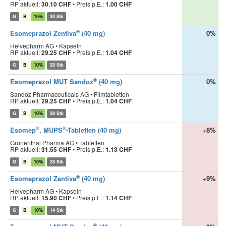
RP aktuell:
30.10 CHF
•
Preis p.E.:
1.00 CHF
G
B
10%
30 Stk
®
Esomeprazol Zentiva
(40 mg)
0%
Helvepharm AG • Kapseln
RP aktuell:
29.25 CHF
•
Preis p.E.:
1.04 CHF
G
B
10%
28 Stk
®
Esomeprazol MUT Sandoz
(40 mg)
0%
Sandoz Pharmaceuticals AG • Filmtabletten
RP aktuell:
29.25 CHF
•
Preis p.E.:
1.04 CHF
G
B
10%
28 Stk
®
®
Esomep
, MUPS
-Tabletten (40 mg)
+8%
Grünenthal Pharma AG • Tabletten
RP aktuell:
31.55 CHF
•
Preis p.E.:
1.13 CHF
G
B
10%
28 Stk
®
Esomeprazol Zentiva
(40 mg)
+9%
Helvepharm AG • Kapseln
RP aktuell:
15.90 CHF
•
Preis p.E.:
1.14 CHF
G
B
10%
14 Stk
®