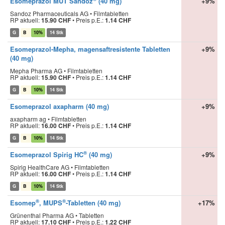
Esomeprazol MUT Sandoz
(40 mg)
+9%
Sandoz Pharmaceuticals AG • Filmtabletten
RP aktuell:
15.90 CHF
•
Preis p.E.:
1.14 CHF
G
B
10%
14 Stk
Esomeprazol-Mepha, magensaftresistente Tabletten
+9%
(40 mg)
Mepha Pharma AG • Filmtabletten
RP aktuell:
15.90 CHF
•
Preis p.E.:
1.14 CHF
G
B
10%
14 Stk
Esomeprazol axapharm (40 mg)
+9%
axapharm ag • Filmtabletten
RP aktuell:
16.00 CHF
•
Preis p.E.:
1.14 CHF
G
B
10%
14 Stk
®
Esomeprazol Spirig HC
(40 mg)
+9%
Spirig HealthCare AG • Filmtabletten
RP aktuell:
16.00 CHF
•
Preis p.E.:
1.14 CHF
G
B
10%
14 Stk
®
®
Esomep
, MUPS
-Tabletten (40 mg)
+17%
Grünenthal Pharma AG • Tabletten
RP aktuell:
17.10 CHF
•
Preis p.E.:
1.22 CHF