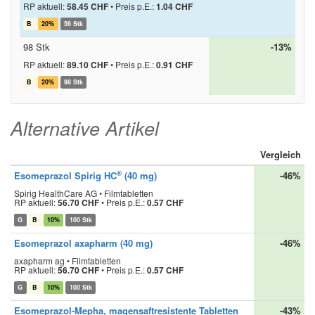
RP aktuell:
58.45 CHF
•
Preis p.E.:
1.04 CHF
B
20%
56 Stk
98 Stk
-13%
RP aktuell:
89.10 CHF
•
Preis p.E.:
0.91 CHF
B
20%
98 Stk
Alternative Artikel
Vergleich
®
Esomeprazol Spirig HC
(40 mg)
-46%
Spirig HealthCare AG • Filmtabletten
RP aktuell:
56.70 CHF
•
Preis p.E.:
0.57 CHF
G
B
10%
100 Stk
Esomeprazol axapharm (40 mg)
-46%
axapharm ag • Filmtabletten
RP aktuell:
56.70 CHF
•
Preis p.E.:
0.57 CHF
G
B
10%
100 Stk
Esomeprazol-Mepha, magensaftresistente Tabletten
-43%