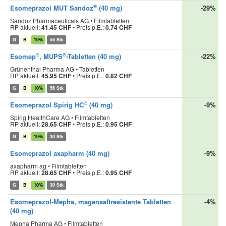
®
Esomeprazol MUT Sandoz
(40 mg)
-29%
Sandoz Pharmaceuticals AG • Filmtabletten
RP aktuell:
41.45 CHF
•
Preis p.E.:
0.74 CHF
G
B
10%
56 Stk
®
®
Esomep
, MUPS
-Tabletten (40 mg)
-22%
Grünenthal Pharma AG • Tabletten
RP aktuell:
45.95 CHF
•
Preis p.E.:
0.82 CHF
G
B
10%
56 Stk
®
Esomeprazol Spirig HC
(40 mg)
-9%
Spirig HealthCare AG • Filmtabletten
RP aktuell:
28.65 CHF
•
Preis p.E.:
0.95 CHF
G
B
10%
30 Stk
Esomeprazol axapharm (40 mg)
-9%
axapharm ag • Filmtabletten
RP aktuell:
28.65 CHF
•
Preis p.E.:
0.95 CHF
G
B
10%
30 Stk
Esomeprazol-Mepha, magensaftresistente Tabletten
-4%
(40 mg)
Mepha Pharma AG • Filmtabletten