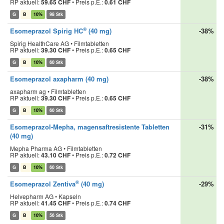
RP aktuell:
59.65 CHF
•
Preis p.E.:
0.61 CHF
G
B
10%
98 Stk
®
Esomeprazol Spirig HC
(40 mg)
-38%
Spirig HealthCare AG • Filmtabletten
RP aktuell:
39.30 CHF
•
Preis p.E.:
0.65 CHF
G
B
10%
60 Stk
Esomeprazol axapharm (40 mg)
-38%
axapharm ag • Filmtabletten
RP aktuell:
39.30 CHF
•
Preis p.E.:
0.65 CHF
G
B
10%
60 Stk
Esomeprazol-Mepha, magensaftresistente Tabletten
-31%
(40 mg)
Mepha Pharma AG • Filmtabletten
RP aktuell:
43.10 CHF
•
Preis p.E.:
0.72 CHF
G
B
10%
60 Stk
®
Esomeprazol Zentiva
(40 mg)
-29%
Helvepharm AG • Kapseln
RP aktuell:
41.45 CHF
•
Preis p.E.:
0.74 CHF
G
B
10%
56 Stk