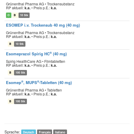
Grünenthal Pharma AG • Trockensubstanz
RP aktuell:
k.a.
•
Preis p.E.:
k.a.
O
B
10 Stk
ESOMEP i.v. Trockensub 40 mg (40 mg)
Grünenthal Pharma AG • Trockensubstanz
RP aktuell:
k.a.
•
Preis p.E.:
k.a.
B
10 Stk
®
Esomeprazol Spirig HC
(40 mg)
Spirig HealthCare AG • Filmtabletten
RP aktuell:
k.a.
•
Preis p.E.:
k.a.
B
100 Stk
®
®
Esomep
, MUPS
-Tabletten (40 mg)
Grünenthal Pharma AG • Tabletten
RP aktuell:
k.a.
•
Preis p.E.:
k.a.
B
100 Stk
Sprache:
Deutsch
Français
Italiano