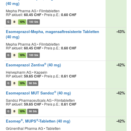
(40 mg)
Mepha Pharma AG • Filmtabletten
RP aktuell:
60.45 CHF
•
Preis p.E.:
0.60 CHF
G
B
10%
100 Stk
Esomeprazol-Mepha, magensaftresistente Tabletten
-43%
(40 mg)
Mepha Pharma AG • Filmtabletten
RP aktuell:
60.45 CHF
•
Preis p.E.:
0.60 CHF
G
B
10%
100 Stk
®
Esomeprazol Zentiva
(40 mg)
-42%
Helvepharm AG • Kapseln
RP aktuell:
59.65 CHF
•
Preis p.E.:
0.61 CHF
G
B
10%
98 Stk
®
Esomeprazol MUT Sandoz
(40 mg)
-42%
Sandoz Pharmaceuticals AG • Filmtabletten
RP aktuell:
59.65 CHF
•
Preis p.E.:
0.61 CHF
G
B
10%
98 Stk
®
®
Esomep
, MUPS
-Tabletten (40 mg)
-42%
Grünenthal Pharma AG • Tabletten