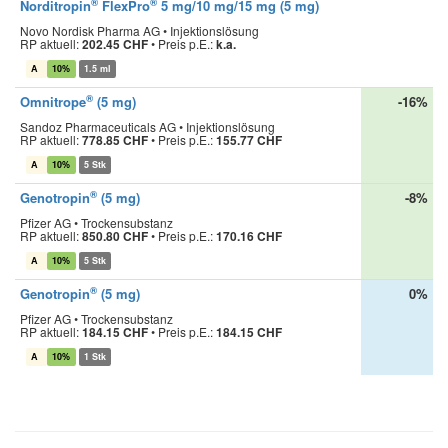
®
®
Norditropin
FlexPro
5 mg/10 mg/15 mg (5 mg)
Novo Nordisk Pharma AG • Injektionslösung
RP aktuell:
202.45 CHF
•
Preis p.E.:
k.a.
A
10%
1.5 ml
®
Omnitrope
(5 mg)
-16%
Sandoz Pharmaceuticals AG • Injektionslösung
RP aktuell:
778.85 CHF
•
Preis p.E.:
155.77 CHF
A
10%
5 Stk
®
Genotropin
(5 mg)
-8%
Pfizer AG • Trockensubstanz
RP aktuell:
850.80 CHF
•
Preis p.E.:
170.16 CHF
A
10%
5 Stk
®
Genotropin
(5 mg)
0%
Pfizer AG • Trockensubstanz
RP aktuell:
184.15 CHF
•
Preis p.E.:
184.15 CHF
A
10%
1 Stk