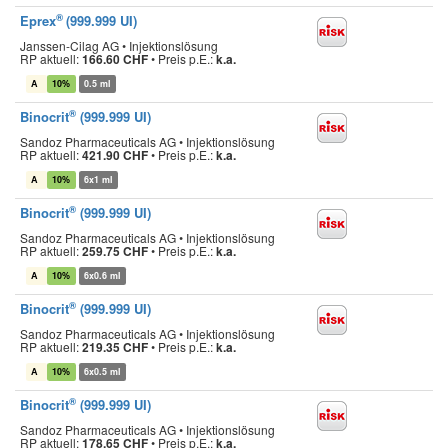
®
Eprex
(999.999 UI)
Janssen-Cilag AG • Injektionslösung
RP aktuell:
166.60 CHF
•
Preis p.E.:
k.a.
A
10%
0.5 ml
®
Binocrit
(999.999 UI)
Sandoz Pharmaceuticals AG • Injektionslösung
RP aktuell:
421.90 CHF
•
Preis p.E.:
k.a.
A
10%
6x1 ml
®
Binocrit
(999.999 UI)
Sandoz Pharmaceuticals AG • Injektionslösung
RP aktuell:
259.75 CHF
•
Preis p.E.:
k.a.
A
10%
6x0.6 ml
®
Binocrit
(999.999 UI)
Sandoz Pharmaceuticals AG • Injektionslösung
RP aktuell:
219.35 CHF
•
Preis p.E.:
k.a.
A
10%
6x0.5 ml
®
Binocrit
(999.999 UI)
Sandoz Pharmaceuticals AG • Injektionslösung
RP aktuell:
178.65 CHF
•
Preis p.E.:
k.a.