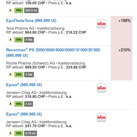
RP aktuell:
106.00 CHF
•
Preis p.E.:
k.a.
A
10%
6x0.5 ml
EpoTheta-Teva (999.999 UI)
+198%
Teva Pharma AG • Injektionslösung
RP aktuell:
864.90 CHF
•
Preis p.E.:
216.22 CHF
A
10%
4 Stk
®
Recormon
PS 2000/3000/4000/5000/10’000/30’000
+210%
(999.999 UI)
Roche Pharma (Schweiz) AG • Injektionslösung
RP aktuell:
899.50 CHF
•
Preis p.E.:
224.88 CHF
A
10%
4 Stk
®
Eprex
(999.999 UI)
Janssen-Cilag AG • Injektionslösung
RP aktuell:
316.80 CHF
•
Preis p.E.:
k.a.
A
10%
1 ml
®
Eprex
(999.999 UI)
Janssen-Cilag AG • Injektionslösung
RP aktuell:
241.70 CHF
•
Preis p.E.:
k.a.
A
10%
0.75 ml