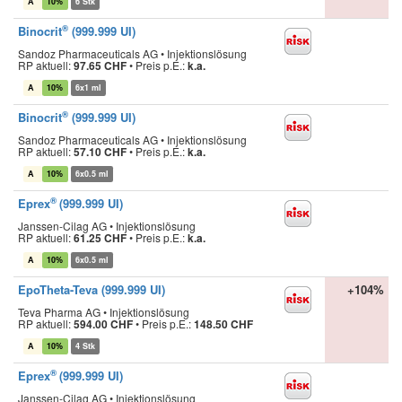
A
10%
6 Stk
®
Binocrit
(999.999 UI)
Sandoz Pharmaceuticals AG • Injektionslösung
RP aktuell:
97.65 CHF
•
Preis p.E.:
k.a.
A
10%
6x1 ml
®
Binocrit
(999.999 UI)
Sandoz Pharmaceuticals AG • Injektionslösung
RP aktuell:
57.10 CHF
•
Preis p.E.:
k.a.
A
10%
6x0.5 ml
®
Eprex
(999.999 UI)
Janssen-Cilag AG • Injektionslösung
RP aktuell:
61.25 CHF
•
Preis p.E.:
k.a.
A
10%
6x0.5 ml
EpoTheta-Teva (999.999 UI)
+104%
Teva Pharma AG • Injektionslösung
RP aktuell:
594.00 CHF
•
Preis p.E.:
148.50 CHF
A
10%
4 Stk
®
Eprex
(999.999 UI)
Janssen-Cilag AG • Injektionslösung