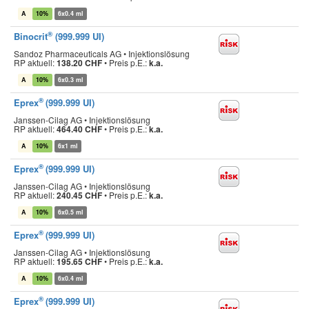
A
10%
6x0.4 ml
®
Binocrit
(999.999 UI)
Sandoz Pharmaceuticals AG • Injektionslösung
RP aktuell:
138.20 CHF
•
Preis p.E.:
k.a.
A
10%
6x0.3 ml
®
Eprex
(999.999 UI)
Janssen-Cilag AG • Injektionslösung
RP aktuell:
464.40 CHF
•
Preis p.E.:
k.a.
A
10%
6x1 ml
®
Eprex
(999.999 UI)
Janssen-Cilag AG • Injektionslösung
RP aktuell:
240.45 CHF
•
Preis p.E.:
k.a.
A
10%
6x0.5 ml
®
Eprex
(999.999 UI)
Janssen-Cilag AG • Injektionslösung
RP aktuell:
195.65 CHF
•
Preis p.E.:
k.a.
A
10%
6x0.4 ml
®
Eprex
(999.999 UI)