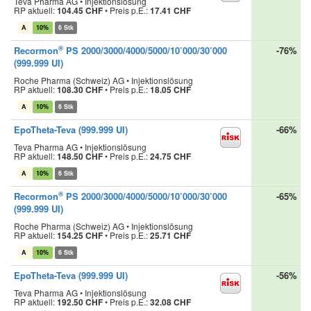
Teva Pharma AG • Injektionslösung
RP aktuell:
104.45 CHF
•
Preis p.E.:
17.41 CHF
A
10%
6 Stk
®
Recormon
PS 2000/3000/4000/5000/10’000/30’000
-76%
(999.999 UI)
Roche Pharma (Schweiz) AG • Injektionslösung
RP aktuell:
108.30 CHF
•
Preis p.E.:
18.05 CHF
A
10%
6 Stk
EpoTheta-Teva (999.999 UI)
-66%
Teva Pharma AG • Injektionslösung
RP aktuell:
148.50 CHF
•
Preis p.E.:
24.75 CHF
A
10%
6 Stk
®
Recormon
PS 2000/3000/4000/5000/10’000/30’000
-65%
(999.999 UI)
Roche Pharma (Schweiz) AG • Injektionslösung
RP aktuell:
154.25 CHF
•
Preis p.E.:
25.71 CHF
A
10%
6 Stk
EpoTheta-Teva (999.999 UI)
-56%
Teva Pharma AG • Injektionslösung
RP aktuell:
192.50 CHF
•
Preis p.E.:
32.08 CHF