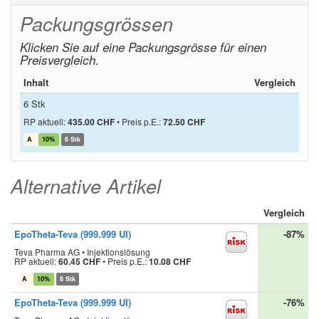
Packungsgrössen
Klicken Sie auf eine Packungsgrösse für einen
Preisvergleich.
Inhalt
Vergleich
6 Stk
RP aktuell:
435.00 CHF
•
Preis p.E.:
72.50 CHF
A
10%
6 Stk
Alternative Artikel
Vergleich
EpoTheta-Teva (999.999 UI)
-87%
Teva Pharma AG • Injektionslösung
RP aktuell:
60.45 CHF
•
Preis p.E.:
10.08 CHF
A
10%
6 Stk
EpoTheta-Teva (999.999 UI)
-76%