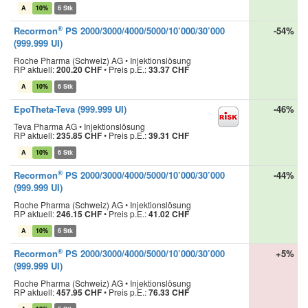
A
10%
6 Stk
®
Recormon
PS 2000/3000/4000/5000/10’000/30’000
-54%
(999.999 UI)
Roche Pharma (Schweiz) AG • Injektionslösung
RP aktuell:
200.20 CHF
•
Preis p.E.:
33.37 CHF
A
10%
6 Stk
EpoTheta-Teva (999.999 UI)
-46%
Teva Pharma AG • Injektionslösung
RP aktuell:
235.85 CHF
•
Preis p.E.:
39.31 CHF
A
10%
6 Stk
®
Recormon
PS 2000/3000/4000/5000/10’000/30’000
-44%
(999.999 UI)
Roche Pharma (Schweiz) AG • Injektionslösung
RP aktuell:
246.15 CHF
•
Preis p.E.:
41.02 CHF
A
10%
6 Stk
®
Recormon
PS 2000/3000/4000/5000/10’000/30’000
+5%
(999.999 UI)
Roche Pharma (Schweiz) AG • Injektionslösung
RP aktuell:
457.95 CHF
•
Preis p.E.:
76.33 CHF