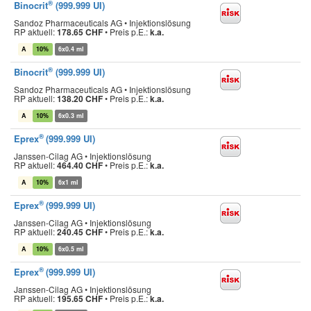
®
Binocrit
(999.999 UI)
Sandoz Pharmaceuticals AG • Injektionslösung
RP aktuell:
178.65 CHF
•
Preis p.E.:
k.a.
A
10%
6x0.4 ml
®
Binocrit
(999.999 UI)
Sandoz Pharmaceuticals AG • Injektionslösung
RP aktuell:
138.20 CHF
•
Preis p.E.:
k.a.
A
10%
6x0.3 ml
®
Eprex
(999.999 UI)
Janssen-Cilag AG • Injektionslösung
RP aktuell:
464.40 CHF
•
Preis p.E.:
k.a.
A
10%
6x1 ml
®
Eprex
(999.999 UI)
Janssen-Cilag AG • Injektionslösung
RP aktuell:
240.45 CHF
•
Preis p.E.:
k.a.
A
10%
6x0.5 ml
®
Eprex
(999.999 UI)
Janssen-Cilag AG • Injektionslösung
RP aktuell:
195.65 CHF
•
Preis p.E.:
k.a.