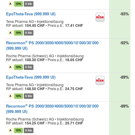
A
10%
6 Stk
EpoTheta-Teva (999.999 UI)
-93%
Teva Pharma AG • Injektionslösung
RP aktuell:
104.45 CHF
•
Preis p.E.:
17.41 CHF
A
10%
6 Stk
®
Recormon
PS 2000/3000/4000/5000/10’000/30’000
-92%
(999.999 UI)
Roche Pharma (Schweiz) AG • Injektionslösung
RP aktuell:
108.30 CHF
•
Preis p.E.:
18.05 CHF
A
10%
6 Stk
EpoTheta-Teva (999.999 UI)
-89%
Teva Pharma AG • Injektionslösung
RP aktuell:
148.50 CHF
•
Preis p.E.:
24.75 CHF
A
10%
6 Stk
®
Recormon
PS 2000/3000/4000/5000/10’000/30’000
-89%
(999.999 UI)
Roche Pharma (Schweiz) AG • Injektionslösung
RP aktuell:
154.25 CHF
•
Preis p.E.:
25.71 CHF
A
10%
6 Stk