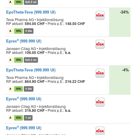
A
10%
6x0.5 ml
EpoTheta-Teva (999.999 UI)
-34%
Teva Pharma AG • Injektionslösung
RP aktuell:
594.00 CHF
•
Preis p.E.:
148.50 CHF
A
10%
4 Stk
®
Eprex
(999.999 UI)
Janssen-Cilag AG • Injektionslösung
RP aktuell:
106.00 CHF
•
Preis p.E.:
k.a.
A
10%
6x0.5 ml
EpoTheta-Teva (999.999 UI)
-4%
Teva Pharma AG • Injektionslösung
RP aktuell:
864.90 CHF
•
Preis p.E.:
216.22 CHF
A
10%
4 Stk
®
Eprex
(999.999 UI)
Janssen-Cilag AG • Injektionslösung
RP aktuell:
316.80 CHF
•
Preis p.E.:
k.a.
A
10%
1 ml
®
Eprex
(999.999 UI)