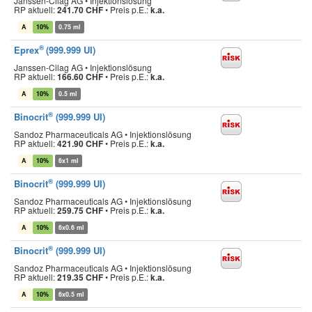
Janssen-Cilag AG • Injektionslösung
RP aktuell:
241.70 CHF
•
Preis p.E.:
k.a.
A
10%
0.75 ml
®
Eprex
(999.999 UI)
Janssen-Cilag AG • Injektionslösung
RP aktuell:
166.60 CHF
•
Preis p.E.:
k.a.
A
10%
0.5 ml
®
Binocrit
(999.999 UI)
Sandoz Pharmaceuticals AG • Injektionslösung
RP aktuell:
421.90 CHF
•
Preis p.E.:
k.a.
A
10%
6x1 ml
®
Binocrit
(999.999 UI)
Sandoz Pharmaceuticals AG • Injektionslösung
RP aktuell:
259.75 CHF
•
Preis p.E.:
k.a.
A
10%
6x0.6 ml
®
Binocrit
(999.999 UI)
Sandoz Pharmaceuticals AG • Injektionslösung
RP aktuell:
219.35 CHF
•
Preis p.E.:
k.a.
A
10%
6x0.5 ml