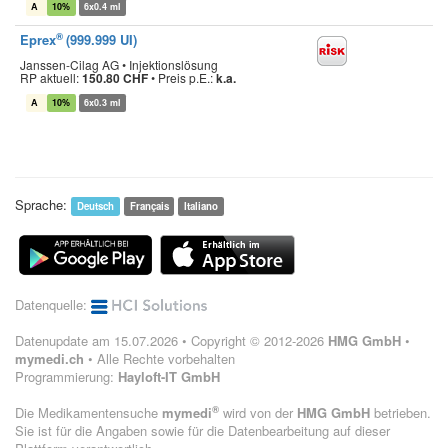
A
10%
6x0.4 ml
®
Eprex
(999.999 UI)
Janssen-Cilag AG • Injektionslösung
RP aktuell:
150.80 CHF
•
Preis p.E.:
k.a.
A
10%
6x0.3 ml
Sprache:
Deutsch
Français
Italiano
Datenquelle:
Datenupdate am 15.07.2026 • Copyright © 2012-2026
HMG GmbH
•
mymedi.ch
• Alle Rechte vorbehalten
Programmierung:
Hayloft-IT GmbH
®
Die Medikamentensuche
mymedi
wird von der
HMG GmbH
betrieben.
Sie ist für die Angaben sowie für die Datenbearbeitung auf dieser