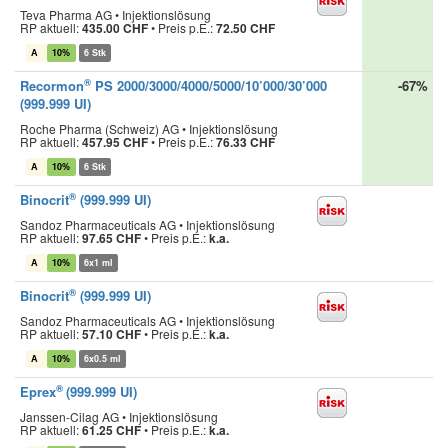
Teva Pharma AG • Injektionslösung
RP aktuell:
435.00 CHF
•
Preis p.E.:
72.50 CHF
A
10%
6 Stk
®
Recormon
PS 2000/3000/4000/5000/10’000/30’000
-67%
(999.999 UI)
Roche Pharma (Schweiz) AG • Injektionslösung
RP aktuell:
457.95 CHF
•
Preis p.E.:
76.33 CHF
A
10%
6 Stk
®
Binocrit
(999.999 UI)
Sandoz Pharmaceuticals AG • Injektionslösung
RP aktuell:
97.65 CHF
•
Preis p.E.:
k.a.
A
10%
6x1 ml
®
Binocrit
(999.999 UI)
Sandoz Pharmaceuticals AG • Injektionslösung
RP aktuell:
57.10 CHF
•
Preis p.E.:
k.a.
A
10%
6x0.5 ml
®
Eprex
(999.999 UI)
Janssen-Cilag AG • Injektionslösung
RP aktuell:
61.25 CHF
•
Preis p.E.:
k.a.