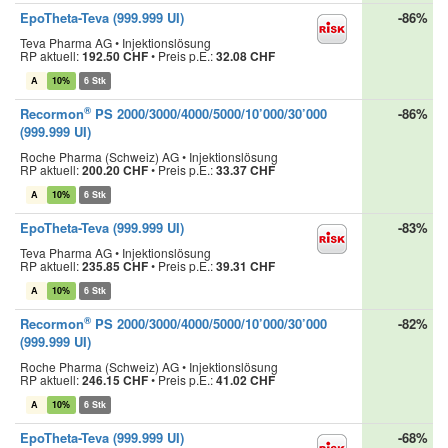
EpoTheta-Teva (999.999 UI)
-86%
Teva Pharma AG • Injektionslösung
RP aktuell:
192.50 CHF
•
Preis p.E.:
32.08 CHF
A
10%
6 Stk
®
Recormon
PS 2000/3000/4000/5000/10’000/30’000
-86%
(999.999 UI)
Roche Pharma (Schweiz) AG • Injektionslösung
RP aktuell:
200.20 CHF
•
Preis p.E.:
33.37 CHF
A
10%
6 Stk
EpoTheta-Teva (999.999 UI)
-83%
Teva Pharma AG • Injektionslösung
RP aktuell:
235.85 CHF
•
Preis p.E.:
39.31 CHF
A
10%
6 Stk
®
Recormon
PS 2000/3000/4000/5000/10’000/30’000
-82%
(999.999 UI)
Roche Pharma (Schweiz) AG • Injektionslösung
RP aktuell:
246.15 CHF
•
Preis p.E.:
41.02 CHF
A
10%
6 Stk
EpoTheta-Teva (999.999 UI)
-68%