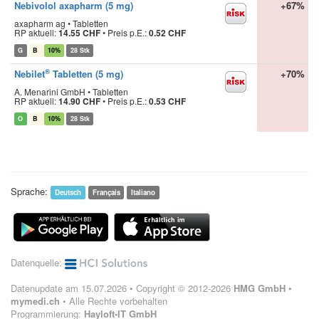
Nebivolol axapharm (5 mg)
+67%
axapharm ag • Tabletten
RP aktuell:
14.55 CHF
•
Preis p.E.:
0.52 CHF
G
B
10%
28 Stk
®
Nebilet
Tabletten (5 mg)
+70%
A. Menarini GmbH • Tabletten
RP aktuell:
14.90 CHF
•
Preis p.E.:
0.53 CHF
O
B
10%
28 Stk
Sprache:
Deutsch
Français
Italiano
Datenquelle:
Datenupdate am 15.07.2026 • Copyright © 2012-2026
HMG GmbH
•
mymedi.ch
• Alle Rechte vorbehalten
Programmierung:
Hayloft-IT GmbH