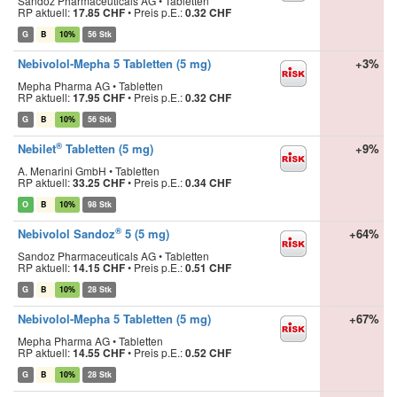
Sandoz Pharmaceuticals AG • Tabletten
RP aktuell:
17.85 CHF
•
Preis p.E.:
0.32 CHF
G
B
10%
56 Stk
Nebivolol-Mepha 5 Tabletten (5 mg)
+3%
Mepha Pharma AG • Tabletten
RP aktuell:
17.95 CHF
•
Preis p.E.:
0.32 CHF
G
B
10%
56 Stk
®
Nebilet
Tabletten (5 mg)
+9%
A. Menarini GmbH • Tabletten
RP aktuell:
33.25 CHF
•
Preis p.E.:
0.34 CHF
O
B
10%
98 Stk
®
Nebivolol Sandoz
5 (5 mg)
+64%
Sandoz Pharmaceuticals AG • Tabletten
RP aktuell:
14.15 CHF
•
Preis p.E.:
0.51 CHF
G
B
10%
28 Stk
Nebivolol-Mepha 5 Tabletten (5 mg)
+67%
Mepha Pharma AG • Tabletten
RP aktuell:
14.55 CHF
•
Preis p.E.:
0.52 CHF
G
B
10%
28 Stk