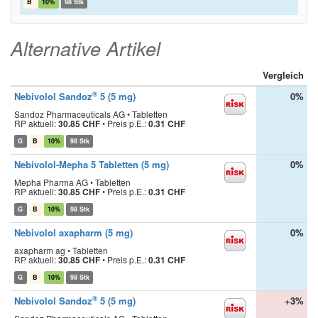
B
10%
98 Stk
Alternative Artikel
Vergleich
®
Nebivolol Sandoz
5 (5 mg)
0%
Sandoz Pharmaceuticals AG • Tabletten
RP aktuell:
30.85 CHF
•
Preis p.E.:
0.31 CHF
G
B
10%
98 Stk
Nebivolol-Mepha 5 Tabletten (5 mg)
0%
Mepha Pharma AG • Tabletten
RP aktuell:
30.85 CHF
•
Preis p.E.:
0.31 CHF
G
B
10%
98 Stk
Nebivolol axapharm (5 mg)
0%
axapharm ag • Tabletten
RP aktuell:
30.85 CHF
•
Preis p.E.:
0.31 CHF
G
B
10%
98 Stk
®
Nebivolol Sandoz
5 (5 mg)
+3%