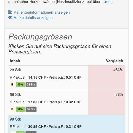
chronischer Herzschwäche (Herzinsuffizienz) bei über
...mehr
Patienteninformationen anzeigen
Artikeldetails anzeigen
Packungsgrössen
Klicken Sie auf eine Packungsgrösse für einen
Preisvergleich.
Inhalt
Vergleich
28 Stk
+64%
RP aktuell:
14.15 CHF
•
Preis p.E.:
0.51 CHF
B
10%
28 Stk
56 Stk
+3%
RP aktuell:
17.85 CHF
•
Preis p.E.:
0.32 CHF
B
10%
56 Stk
98 Stk
RP aktuell:
30.85 CHF
•
Preis p.E.:
0.31 CHF