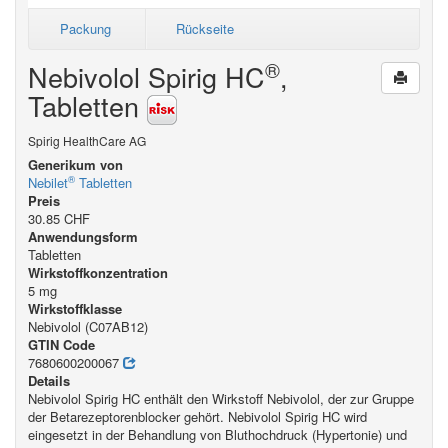
Packung
Rückseite
®
Nebivolol Spirig HC
,
Tabletten
Spirig HealthCare AG
Generikum von
®
Nebilet
Tabletten
Preis
30.85 CHF
Anwendungsform
Tabletten
Wirkstoffkonzentration
5 mg
Wirkstoffklasse
Nebivolol (C07AB12)
GTIN Code
7680600200067
Details
Nebivolol Spirig HC enthält den Wirkstoff Nebivolol, der zur Gruppe
der Betarezeptorenblocker gehört. Nebivolol Spirig HC wird
eingesetzt in der Behandlung von Bluthochdruck (Hypertonie) und