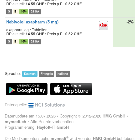
RP aktuell:
14.55 CHF
•
Preis p.E.:
0.52 CHF
G
B
10%
28 Stk
Nebivolol axapharm (5 mg)
-2%
axapharm ag • Tabletten
RP aktuell:
14.55 CHF
•
Preis p.E.:
0.52 CHF
G
B
10%
28 Stk
Sprache:
Deutsch
Français
Italiano
Datenquelle:
Datenupdate am 15.07.2026 • Copyright © 2012-2026
HMG GmbH
•
mymedi.ch
• Alle Rechte vorbehalten
Programmierung:
Hayloft-IT GmbH
®
Die Medikamentensuche
mymedi
wird von der
HMG GmbH
betrieben.