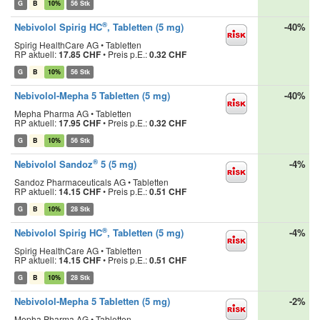
G
B
10%
56 Stk
®
Nebivolol Spirig HC
, Tabletten (5 mg)
-40%
Spirig HealthCare AG • Tabletten
RP aktuell:
17.85 CHF
•
Preis p.E.:
0.32 CHF
G
B
10%
56 Stk
Nebivolol-Mepha 5 Tabletten (5 mg)
-40%
Mepha Pharma AG • Tabletten
RP aktuell:
17.95 CHF
•
Preis p.E.:
0.32 CHF
G
B
10%
56 Stk
®
Nebivolol Sandoz
5 (5 mg)
-4%
Sandoz Pharmaceuticals AG • Tabletten
RP aktuell:
14.15 CHF
•
Preis p.E.:
0.51 CHF
G
B
10%
28 Stk
®
Nebivolol Spirig HC
, Tabletten (5 mg)
-4%
Spirig HealthCare AG • Tabletten
RP aktuell:
14.15 CHF
•
Preis p.E.:
0.51 CHF
G
B
10%
28 Stk
Nebivolol-Mepha 5 Tabletten (5 mg)
-2%
Mepha Pharma AG • Tabletten