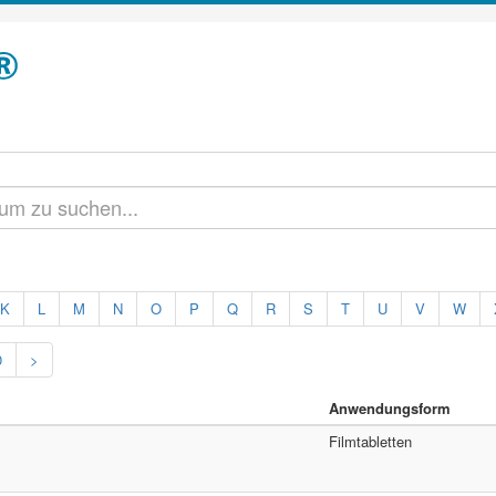
K
L
M
N
O
P
Q
R
S
T
U
V
W
0
>
Anwendungsform
Filmtabletten