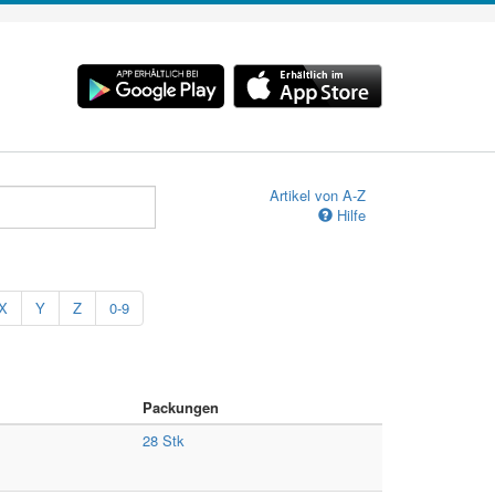
Artikel von A-Z
Hilfe
X
Y
Z
0-9
Packungen
28 Stk