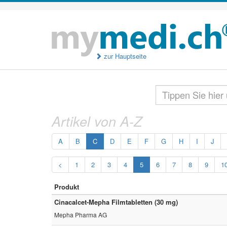
zur Hauptseite
Artikel von A-Z
A
B
C
D
E
F
G
H
I
J
<
1
2
3
4
5
6
7
8
9
1
Produkt
Cinacalcet-Mepha Filmtabletten (30 mg)
Mepha Pharma AG