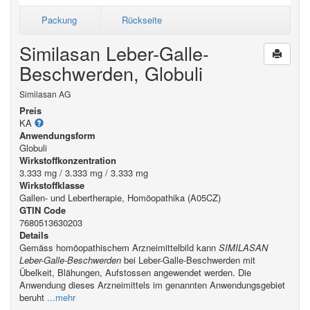
Packung
Rückseite
Similasan Leber-Galle-
Beschwerden, Globuli
Similasan AG
Preis
KA
Anwendungsform
Globuli
Wirkstoffkonzentration
3.333 mg / 3.333 mg / 3.333 mg
Wirkstoffklasse
Gallen- und Lebertherapie, Homöopathika (A05CZ)
GTIN Code
7680513630203
Details
Gemäss homöopathischem Arzneimittelbild kann
SIMILASAN
Leber-Galle-Beschwerden
bei Leber-Galle-Beschwerden mit
Übelkeit, Blähungen, Aufstossen angewendet werden. Die
Anwendung dieses Arzneimittels im genannten Anwendungsgebiet
beruht
...mehr