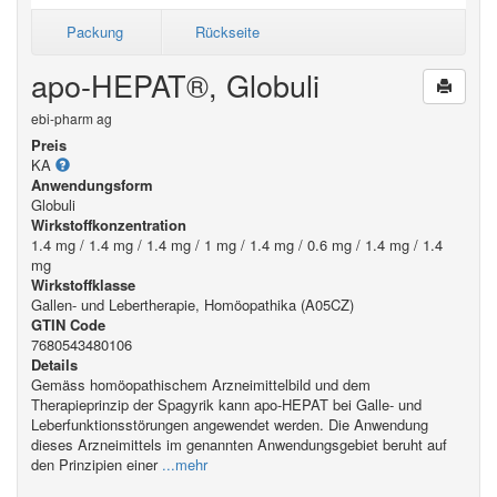
Packung
Rückseite
apo-HEPAT®, Globuli
ebi-pharm ag
Preis
KA
Anwendungsform
Globuli
Wirkstoffkonzentration
1.4 mg / 1.4 mg / 1.4 mg / 1 mg / 1.4 mg / 0.6 mg / 1.4 mg / 1.4
mg
Wirkstoffklasse
Gallen- und Lebertherapie, Homöopathika (A05CZ)
GTIN Code
7680543480106
Details
Gemäss homöopathischem Arzneimittelbild und dem
Therapieprinzip der Spagyrik kann apo-HEPAT bei Galle- und
Leberfunktionsstörungen angewendet werden. Die Anwendung
dieses Arzneimittels im genannten Anwendungsgebiet beruht auf
den Prinzipien einer
...mehr