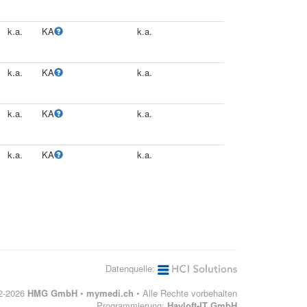
k.a.
KA
k.a.
k.a.
KA
k.a.
k.a.
KA
k.a.
k.a.
KA
k.a.
Datenquelle:
12-2026
HMG GmbH
•
mymedi.ch
• Alle Rechte vorbehalten
Programmierung:
Hayloft-IT GmbH