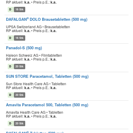
RP aktuell:
k.a.
•
Preis p.E.:
k.a.
D
16 Stk
®
DAFALGAN
DOLO Brausetabletten (500 mg)
UPSA Switzerland AG • Brausetabletten
RP aktuell:
k.a.
•
Preis p.E.:
k.a.
D
16 Stk
Panadol-S (500 mg)
Haleon Schweiz AG • Filmtabletten
RP aktuell:
k.a.
•
Preis p.E.:
k.a.
D
20 Stk
SUN STORE Paracetamol, Tabletten (500 mg)
Sun Store Health Care AG • Tabletten
RP aktuell:
k.a.
•
Preis p.E.:
k.a.
D
20 Stk
Amavita Paracetamol 500, Tabletten (500 mg)
Amavita Health Care AG • Tabletten
RP aktuell:
k.a.
•
Preis p.E.:
k.a.
D
20 Stk
®