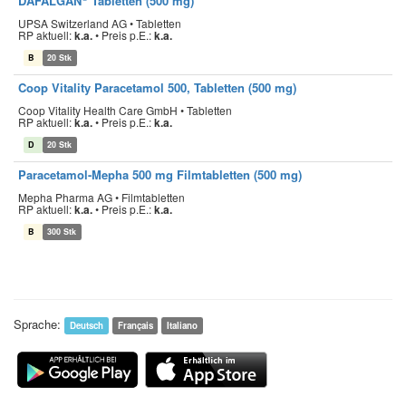
DAFALGAN
Tabletten (500 mg)
UPSA Switzerland AG • Tabletten
RP aktuell:
k.a.
•
Preis p.E.:
k.a.
B
20 Stk
Coop Vitality Paracetamol 500, Tabletten (500 mg)
Coop Vitality Health Care GmbH • Tabletten
RP aktuell:
k.a.
•
Preis p.E.:
k.a.
D
20 Stk
Paracetamol-Mepha 500 mg Filmtabletten (500 mg)
Mepha Pharma AG • Filmtabletten
RP aktuell:
k.a.
•
Preis p.E.:
k.a.
B
300 Stk
Sprache:
Deutsch
Français
Italiano