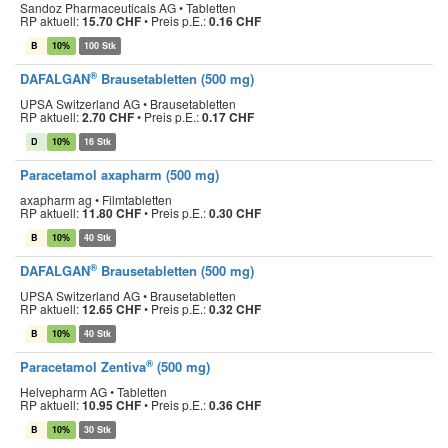
Sandoz Pharmaceuticals AG • Tabletten
RP aktuell:
15.70 CHF
•
Preis p.E.:
0.16 CHF
B
10%
100 Stk
®
DAFALGAN
Brausetabletten (500 mg)
UPSA Switzerland AG • Brausetabletten
RP aktuell:
2.70 CHF
•
Preis p.E.:
0.17 CHF
D
10%
16 Stk
Paracetamol axapharm (500 mg)
axapharm ag • Filmtabletten
RP aktuell:
11.80 CHF
•
Preis p.E.:
0.30 CHF
B
10%
40 Stk
®
DAFALGAN
Brausetabletten (500 mg)
UPSA Switzerland AG • Brausetabletten
RP aktuell:
12.65 CHF
•
Preis p.E.:
0.32 CHF
B
10%
40 Stk
®
Paracetamol Zentiva
(500 mg)
Helvepharm AG • Tabletten
RP aktuell:
10.95 CHF
•
Preis p.E.:
0.36 CHF
B
10%
30 Stk