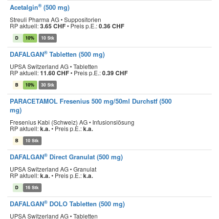
®
Acetalgin
(500 mg)
Streuli Pharma AG • Suppositorien
RP aktuell:
3.65 CHF
•
Preis p.E.:
0.36 CHF
D
10%
10 Stk
®
DAFALGAN
Tabletten (500 mg)
UPSA Switzerland AG • Tabletten
RP aktuell:
11.60 CHF
•
Preis p.E.:
0.39 CHF
B
10%
30 Stk
PARACETAMOL Fresenius 500 mg/50ml Durchstf (500
mg)
Fresenius Kabi (Schweiz) AG • Infusionslösung
RP aktuell:
k.a.
•
Preis p.E.:
k.a.
B
10 Stk
®
DAFALGAN
Direct Granulat (500 mg)
UPSA Switzerland AG • Granulat
RP aktuell:
k.a.
•
Preis p.E.:
k.a.
D
16 Stk
®
DAFALGAN
DOLO Tabletten (500 mg)
UPSA Switzerland AG • Tabletten