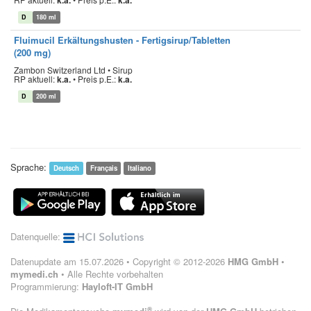
k.a.
k.a.
D
180 ml
Fluimucil Erkältungshusten - Fertigsirup/Tabletten
(200 mg)
Zambon Switzerland Ltd • Sirup
RP aktuell:
k.a.
•
Preis p.E.:
k.a.
D
200 ml
Sprache:
Deutsch
Français
Italiano
Datenquelle:
Datenupdate am 15.07.2026 • Copyright © 2012-2026
HMG GmbH
•
mymedi.ch
• Alle Rechte vorbehalten
Programmierung:
Hayloft-IT GmbH
®