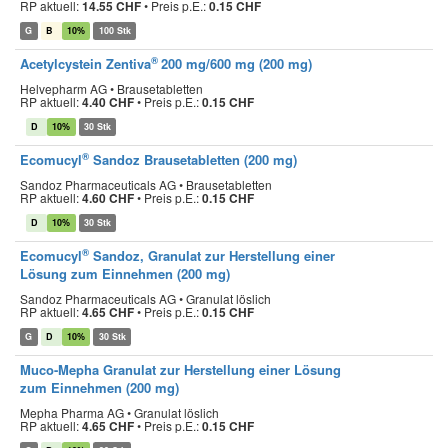
RP aktuell:
14.55 CHF
•
Preis p.E.:
0.15 CHF
G
B
10%
100 Stk
®
Acetylcystein Zentiva
200 mg/600 mg (200 mg)
Helvepharm AG • Brausetabletten
RP aktuell:
4.40 CHF
•
Preis p.E.:
0.15 CHF
D
10%
30 Stk
®
Ecomucyl
Sandoz Brausetabletten (200 mg)
Sandoz Pharmaceuticals AG • Brausetabletten
RP aktuell:
4.60 CHF
•
Preis p.E.:
0.15 CHF
D
10%
30 Stk
®
Ecomucyl
Sandoz, Granulat zur Herstellung einer
Lösung zum Einnehmen (200 mg)
Sandoz Pharmaceuticals AG • Granulat löslich
RP aktuell:
4.65 CHF
•
Preis p.E.:
0.15 CHF
G
D
10%
30 Stk
Muco-Mepha Granulat zur Herstellung einer Lösung
zum Einnehmen (200 mg)
Mepha Pharma AG • Granulat löslich
RP aktuell:
4.65 CHF
•
Preis p.E.:
0.15 CHF