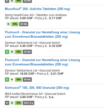
G
D
10%
30 Stk
®
Mucofluid
200, lösliche Tabletten
(200 mg)
Spirig HealthCare AG • Tabletten zum Auflösen
RP aktuell:
5.00 CHF
•
Preis p.E.:
0.17 CHF
D
10%
30 Stk
Fluimucil - Granulat zur Herstellung einer Lösung
zum Einnehmen/Brausetabletten (200 mg)
Zambon Switzerland Ltd • Granulat löslich
RP aktuell:
5.40 CHF
•
Preis p.E.:
0.18 CHF
O
D
10%
30 Stk
Fluimucil - Granulat zur Herstellung einer Lösung
zum Einnehmen/Brausetabletten (200 mg)
Zambon Switzerland Ltd • Granulat löslich
RP aktuell:
19.05 CHF
•
Preis p.E.:
0.21 CHF
O
B
10%
90 Stk
®
Solmucol
100, 200, 600 Granulat (200 mg)
IBSA Institut Biochimique SA • Granulat löslich
RP aktuell:
3.60 CHF
•
Preis p.E.:
k.a.
G
D
10%
20x1.5 g