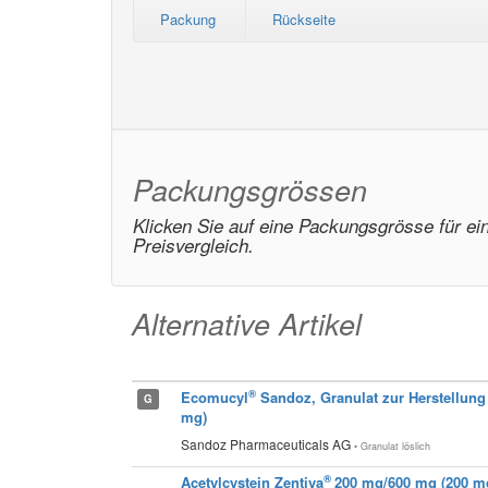
Packung
Rückseite
Packungsgrössen
Klicken Sie auf eine Packungsgrösse für ei
Preisvergleich.
Alternative Artikel
®
Ecomucyl
Sandoz, Granulat zur Herstellun
G
mg)
Sandoz Pharmaceuticals AG
• Granulat löslich
®
Acetylcystein Zentiva
200 mg/600 mg (200 m