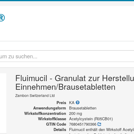
Fluimucil - Granulat zur Herstel
Einnehmen/Brausetabletten
Zambon Switzerland Ltd
Preis
KA
Anwendungsform
Brausetabletten
Wirkstoffkonzentration
200 mg
Wirkstoffklasse
Acetylcystein (R05CB01)
GTIN Code
7680451790366
Details
Fluimucil enthält den Wirkstoff Acetyl