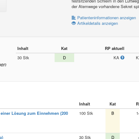
festsitzenden Schleim in den Luftweg
der Atemwege vorhandene Sekret spiel
Patienteninformationen anzeigen
Artikeldetails anzeigen
Inhalt
Kat
RP aktuell
30 Stk
D
KA
nen
Inhalt
Kat
R
g einer Lösung zum Einnehmen (200
100 Stk
B
1
g)
30 Stk
D