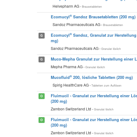
Helvepharm AG
• Brausetabletten
®
Ecomucyl
Sandoz Brausetabletten (200 mg)
Sandoz Pharmaceuticals AG
• Brausetabletten
®
Ecomucyl
Sandoz, Granulat zur Herstellun
G
mg)
Sandoz Pharmaceuticals AG
• Granulat löslich
Muco-Mepha Granulat zur Herstellung einer
G
Mepha Pharma AG
• Granulat löslich
®
Mucofluid
200, lösliche Tabletten
(200 mg)
Spirig HealthCare AG
• Tabletten zum Auflösen
Fluimucil - Granulat zur Herstellung einer 
O
(200 mg)
Zambon Switzerland Ltd
• Granulat löslich
Fluimucil - Granulat zur Herstellung einer 
O
(200 mg)
Zambon Switzerland Ltd
• Granulat löslich