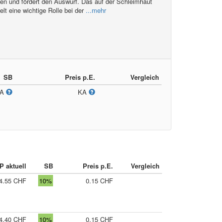
en und fördert den Auswurf. Das auf der Schleimhaut
t eine wichtige Rolle bei der
...mehr
SB
Preis p.E.
Vergleich
KA
KA
P aktuell
SB
Preis p.E.
Vergleich
4.55 CHF
10%
0.15 CHF
4.40 CHF
10%
0.15 CHF