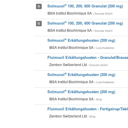
®
Solmucol
100, 200, 600 Granulat (200 mg)
G
IBSA Institut Biochimique SA
• Granulat löslich
®
Solmucol
100, 200, 600 Granulat (200 mg)
G
IBSA Institut Biochimique SA
• Granulat löslich
®
Solmucol
Erkältungshusten (200 mg)
IBSA Institut Biochimique SA
• Lutschtabletten
Fluimucil Erkältungshusten - Granulat/Brause
Zambon Switzerland Ltd
• Granulat löslich
®
Solmucol
Erkältungshusten (200 mg)
IBSA Institut Biochimique SA
• Lutschtabletten
®
Solmucol
Erkältungshusten (200 mg)
IBSA Institut Biochimique SA
• Sirup
Fluimucil Erkältungshusten - Fertigsirup/Tabl
Zambon Switzerland Ltd
• Sirup