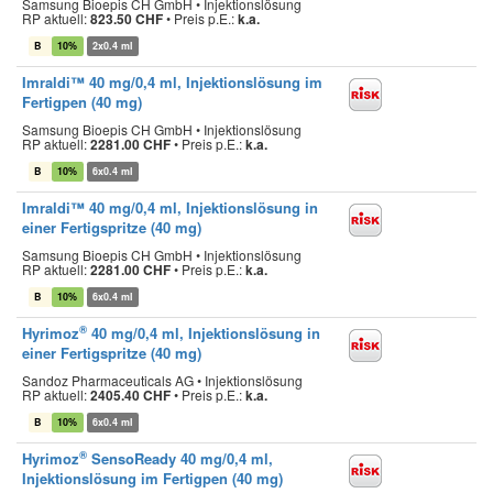
Samsung Bioepis CH GmbH • Injektionslösung
RP aktuell:
823.50 CHF
•
Preis p.E.:
k.a.
B
10%
2x0.4 ml
Imraldi™ 40 mg/0,4 ml, Injektionslösung im
Fertigpen (40 mg)
Samsung Bioepis CH GmbH • Injektionslösung
RP aktuell:
2281.00 CHF
•
Preis p.E.:
k.a.
B
10%
6x0.4 ml
Imraldi™ 40 mg/0,4 ml, Injektionslösung in
einer Fertigspritze (40 mg)
Samsung Bioepis CH GmbH • Injektionslösung
RP aktuell:
2281.00 CHF
•
Preis p.E.:
k.a.
B
10%
6x0.4 ml
®
Hyrimoz
40 mg/0,4 ml, Injektionslösung in
einer Fertigspritze (40 mg)
Sandoz Pharmaceuticals AG • Injektionslösung
RP aktuell:
2405.40 CHF
•
Preis p.E.:
k.a.
B
10%
6x0.4 ml
®
Hyrimoz
SensoReady 40 mg/0,4 ml,
Injektionslösung im Fertigpen (40 mg)