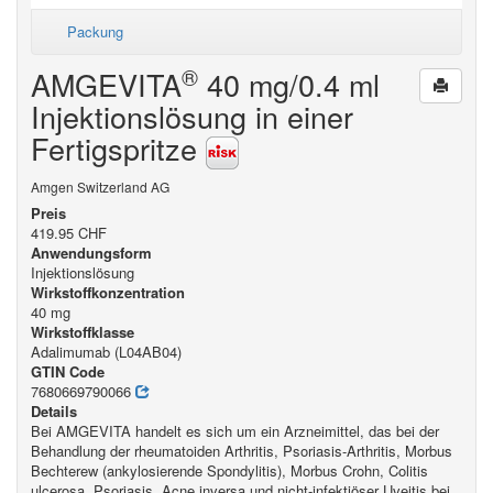
Packung
®
AMGEVITA
40 mg/0.4 ml
Injektionslösung in einer
Fertigspritze
Amgen Switzerland AG
Preis
419.95 CHF
Anwendungsform
Injektionslösung
Wirkstoffkonzentration
40 mg
Wirkstoffklasse
Adalimumab (L04AB04)
GTIN Code
7680669790066
Details
Bei AMGEVITA handelt es sich um ein Arzneimittel, das bei der
Behandlung der rheumatoiden Arthritis, Psoriasis-Arthritis, Morbus
Bechterew (ankylosierende Spondylitis), Morbus Crohn, Colitis
ulcerosa, Psoriasis, Acne inversa und nicht-infektiöser Uveitis bei