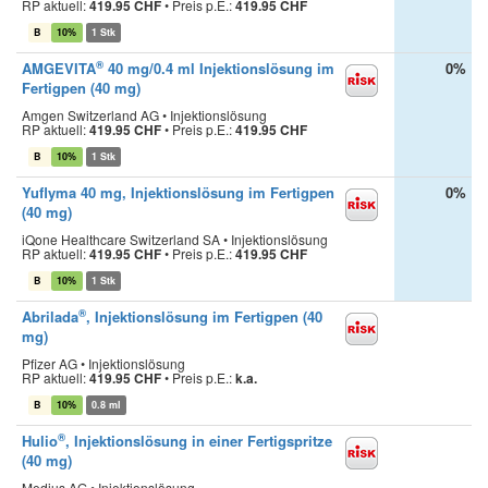
RP aktuell:
419.95 CHF
•
Preis p.E.:
419.95 CHF
B
10%
1 Stk
®
AMGEVITA
40 mg/0.4 ml Injektionslösung im
0%
Fertigpen (40 mg)
Amgen Switzerland AG • Injektionslösung
RP aktuell:
419.95 CHF
•
Preis p.E.:
419.95 CHF
B
10%
1 Stk
Yuflyma 40 mg, Injektionslösung im Fertigpen
0%
(40 mg)
iQone Healthcare Switzerland SA • Injektionslösung
RP aktuell:
419.95 CHF
•
Preis p.E.:
419.95 CHF
B
10%
1 Stk
®
Abrilada
, Injektionslösung im Fertigpen (40
mg)
Pfizer AG • Injektionslösung
RP aktuell:
419.95 CHF
•
Preis p.E.:
k.a.
B
10%
0.8 ml
®
Hulio
, Injektionslösung in einer Fertigspritze
(40 mg)
Medius AG • Injektionslösung