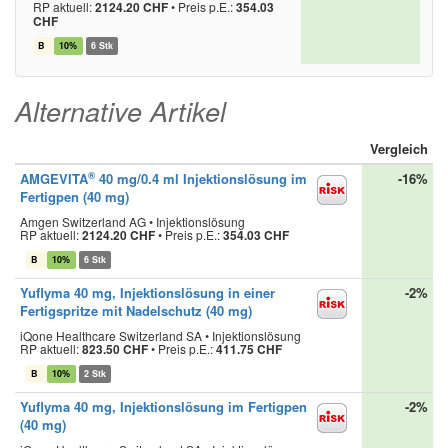
RP aktuell:
2124.20 CHF
•
Preis p.E.:
354.03
CHF
B
10%
6 Stk
Alternative Artikel
Vergleich
®
AMGEVITA
40 mg/0.4 ml Injektionslösung im
-16%
Fertigpen (40 mg)
Amgen Switzerland AG • Injektionslösung
RP aktuell:
2124.20 CHF
•
Preis p.E.:
354.03 CHF
B
10%
6 Stk
Yuflyma 40 mg, Injektionslösung in einer
-2%
Fertigspritze mit Nadelschutz (40 mg)
iQone Healthcare Switzerland SA • Injektionslösung
RP aktuell:
823.50 CHF
•
Preis p.E.:
411.75 CHF
B
10%
2 Stk
Yuflyma 40 mg, Injektionslösung im Fertigpen
-2%
(40 mg)