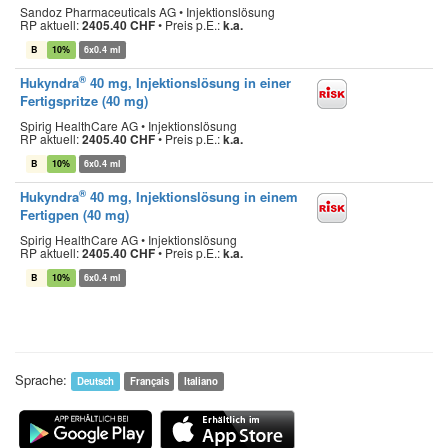
Sandoz Pharmaceuticals AG • Injektionslösung
RP aktuell:
2405.40 CHF
•
Preis p.E.:
k.a.
B
10%
6x0.4 ml
®
Hukyndra
40 mg, Injektionslösung in einer
Fertigspritze (40 mg)
Spirig HealthCare AG • Injektionslösung
RP aktuell:
2405.40 CHF
•
Preis p.E.:
k.a.
B
10%
6x0.4 ml
®
Hukyndra
40 mg, Injektionslösung in einem
Fertigpen (40 mg)
Spirig HealthCare AG • Injektionslösung
RP aktuell:
2405.40 CHF
•
Preis p.E.:
k.a.
B
10%
6x0.4 ml
Sprache:
Deutsch
Français
Italiano