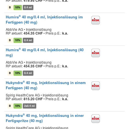
RP aktuell:
419.95 CHF
•
Preis p.E.:
k.a.
B
10%
0.4 ml
®
Humira
40 mg/0.4 ml, Injektionslösung im
Fertigpen (40 mg)
AbbVie AG • Injektionslösung
RP aktuell:
454.35 CHF
•
Preis p.E.:
k.a.
B
10%
0.4 ml
®
Humira
40 mg/0.4 ml, Injektionslösung (40
mg)
AbbVie AG • Injektionslösung
RP aktuell:
454.35 CHF
•
Preis p.E.:
k.a.
B
10%
0.4 ml
®
Hukyndra
40 mg, Injektionslösung in einem
Fertigpen (40 mg)
Spirig HealthCare AG • Injektionslösung
RP aktuell:
815.20 CHF
•
Preis p.E.:
k.a.
B
10%
2x0.4 ml
®
Hukyndra
40 mg, Injektionslösung in einer
Fertigspritze (40 mg)
Spirig HealthCare AG • Injektionslösung