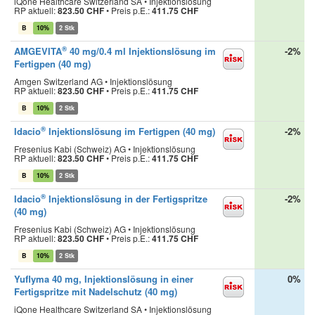
iQone Healthcare Switzerland SA • Injektionslösung
RP aktuell:
823.50 CHF
•
Preis p.E.:
411.75 CHF
B
10%
2 Stk
®
AMGEVITA
40 mg/0.4 ml Injektionslösung im
-2%
Fertigpen (40 mg)
Amgen Switzerland AG • Injektionslösung
RP aktuell:
823.50 CHF
•
Preis p.E.:
411.75 CHF
B
10%
2 Stk
®
Idacio
Injektionslösung im Fertigpen (40 mg)
-2%
Fresenius Kabi (Schweiz) AG • Injektionslösung
RP aktuell:
823.50 CHF
•
Preis p.E.:
411.75 CHF
B
10%
2 Stk
®
Idacio
Injektionslösung in der Fertigspritze
-2%
(40 mg)
Fresenius Kabi (Schweiz) AG • Injektionslösung
RP aktuell:
823.50 CHF
•
Preis p.E.:
411.75 CHF
B
10%
2 Stk
Yuflyma 40 mg, Injektionslösung in einer
0%
Fertigspritze mit Nadelschutz (40 mg)
iQone Healthcare Switzerland SA • Injektionslösung