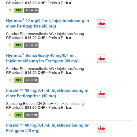
RP aktuell:
815.20 CHF
•
Preis p.E.:
k.a.
B
10%
2x0.4 ml
®
Hyrimoz
40 mg/0,4 ml, Injektionslösung in
einer Fertigspritze (40 mg)
Sandoz Pharmaceuticals AG • Injektionslösung
RP aktuell:
815.20 CHF
•
Preis p.E.:
k.a.
B
10%
2x0.4 ml
®
Hyrimoz
SensoReady 40 mg/0,4 ml,
Injektionslösung im Fertigpen (40 mg)
Sandoz Pharmaceuticals AG • Injektionslösung
RP aktuell:
815.20 CHF
•
Preis p.E.:
k.a.
B
10%
2x0.4 ml
Imraldi™ 40 mg/0,4 ml, Injektionslösung in
einer Fertigspritze (40 mg)
Samsung Bioepis CH GmbH • Injektionslösung
RP aktuell:
823.50 CHF
•
Preis p.E.:
k.a.
B
10%
2x0.4 ml
Imraldi™ 40 mg/0,4 ml, Injektionslösung im
Fertigpen (40 mg)