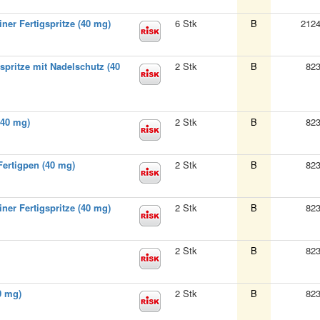
ner Fertigspritze (40 mg)
6 Stk
B
212
spritze mit Nadelschutz (40
2 Stk
B
82
(40 mg)
2 Stk
B
82
Fertigpen (40 mg)
2 Stk
B
82
ner Fertigspritze (40 mg)
2 Stk
B
82
2 Stk
B
82
0 mg)
2 Stk
B
82