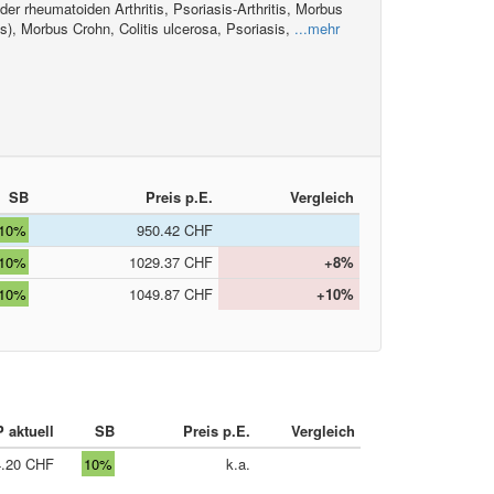
der rheumatoiden Arthritis, Psoriasis-Arthritis, Morbus
s), Morbus Crohn, Colitis ulcerosa, Psoriasis,
...mehr
SB
Preis p.E.
Vergleich
10%
950.42 CHF
10%
1029.37 CHF
+8%
10%
1049.87 CHF
+10%
 aktuell
SB
Preis p.E.
Vergleich
4.20 CHF
10%
k.a.