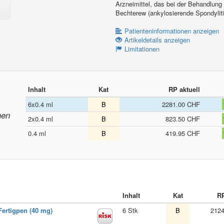
Arzneimittel, das bei der Behandlung 
Bechterew (ankylosierende Spondyliti
Patienteninformationen anzeigen
Artikeldetails anzeigen
Limitationen
Inhalt
Kat
RP aktuell
6x0.4 ml
B
2281.00 CHF
nen
2x0.4 ml
B
823.50 CHF
0.4 ml
B
419.95 CHF
Inhalt
Kat
RP
Fertigpen (40 mg)
6 Stk
B
212