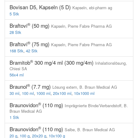
Bovisan D5, Kapseln (5 D)
Kapseln,
ebi-pharm ag
5 Stk
®
Braftovi
(50 mg)
Kapseln,
Pierre Fabre Pharma AG
28 Stk
®
Braftovi
(75 mg)
Kapseln,
Pierre Fabre Pharma AG
168 Stk
,
42 Stk
®
Bramitob
300 mg/4 ml (300 mg/4m)
Inhalationslösung,
Chiesi SA
56x4 ml
®
Braunol
(7.7 mg)
Lösung extern,
B. Braun Medical AG
30 ml
,
100 ml
,
1000 ml
,
20x100 ml
,
10x1000 ml
®
Braunovidon
(110 mg)
Imprägnierte Binde/Verbandstoff,
B.
Braun Medical AG
1 Stk
®
Braunovidon
(110 mg)
Salbe,
B. Braun Medical AG
20 g
,
100 g
,
20x20 g
,
10x100 g