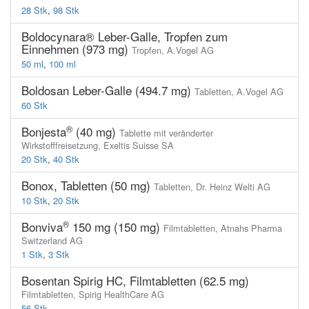
28 Stk
,
98 Stk
Boldocynara® Leber-Galle, Tropfen zum
Einnehmen (973 mg)
Tropfen,
A.Vogel AG
50 ml
,
100 ml
Boldosan Leber-Galle (494.7 mg)
Tabletten,
A.Vogel AG
60 Stk
®
Bonjesta
(40 mg)
Tablette mit veränderter
Wirkstofffreisetzung,
Exeltis Suisse SA
20 Stk
,
40 Stk
Bonox, Tabletten (50 mg)
Tabletten,
Dr. Heinz Welti AG
10 Stk
,
20 Stk
®
Bonviva
150 mg (150 mg)
Filmtabletten,
Atnahs Pharma
Switzerland AG
1 Stk
,
3 Stk
Bosentan Spirig HC, Filmtabletten (62.5 mg)
Filmtabletten,
Spirig HealthCare AG
56 Stk