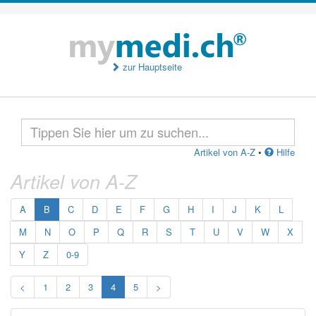
zur Hauptseite
Artikel von A-Z
•
Hilfe
Artikel von A-Z
A
B
C
D
E
F
G
H
I
J
K
L
M
N
O
P
Q
R
S
T
U
V
W
X
Y
Z
0-9
<
1
2
3
4
5
>