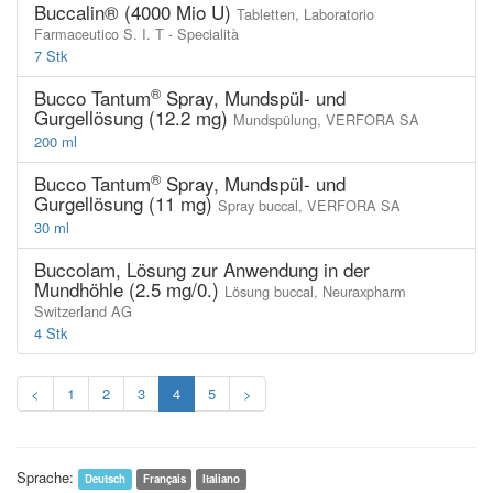
Buccalin® (4000 Mio U)
Tabletten,
Laboratorio
Farmaceutico S. I. T - Specialità
7 Stk
®
Bucco Tantum
Spray, Mundspül- und
Gurgellösung (12.2 mg)
Mundspülung,
VERFORA SA
200 ml
®
Bucco Tantum
Spray, Mundspül- und
Gurgellösung (11 mg)
Spray buccal,
VERFORA SA
30 ml
Buccolam, Lösung zur Anwendung in der
Mundhöhle (2.5 mg/0.)
Lösung buccal,
Neuraxpharm
Switzerland AG
4 Stk
<
1
2
3
4
5
>
Sprache:
Deutsch
Français
Italiano