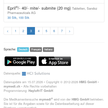
®
Epril
/- 40/- mite/- submite (20 mg)
Tabletten,
Sandoz
Pharmaceuticals AG
30 Stk
,
100 Stk
<
1
2
3
4
5
6
7
>
Sprache:
Deutsch
Français
Italiano
Datenquelle:
Datenupdate am 15.07.2026 • Copyright © 2012-2026
HMG GmbH
•
mymedi.ch
• Alle Rechte vorbehalten
Programmierung:
Hayloft-IT GmbH
®
Die Medikamentensuche
mymedi
wird von der
HMG GmbH
betrieben.
Sie ist für die Angaben sowie für die Datenbearbeitung auf dieser
Plattform verantwortlich.