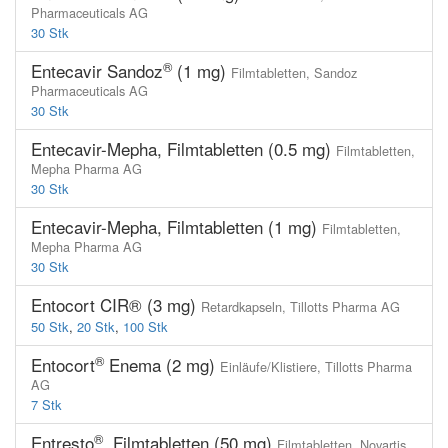
Pharmaceuticals AG
30 Stk
®
Entecavir Sandoz
(1 mg)
Filmtabletten,
Sandoz
Pharmaceuticals AG
30 Stk
Entecavir-Mepha, Filmtabletten (0.5 mg)
Filmtabletten,
Mepha Pharma AG
30 Stk
Entecavir-Mepha, Filmtabletten (1 mg)
Filmtabletten,
Mepha Pharma AG
30 Stk
Entocort CIR® (3 mg)
Retardkapseln,
Tillotts Pharma AG
50 Stk
,
20 Stk
,
100 Stk
®
Entocort
Enema (2 mg)
Einläufe/Klistiere,
Tillotts Pharma
AG
7 Stk
®
Entresto
, Filmtabletten (50 mg)
Filmtabletten,
Novartis