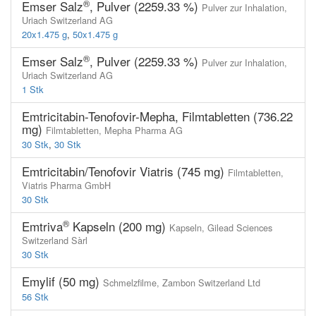
®
Emser Salz
, Pulver (2259.33 %)
Pulver zur Inhalation,
Uriach Switzerland AG
20x1.475 g
,
50x1.475 g
®
Emser Salz
, Pulver (2259.33 %)
Pulver zur Inhalation,
Uriach Switzerland AG
1 Stk
Emtricitabin-Tenofovir-Mepha, Filmtabletten
(736.22
mg)
Filmtabletten,
Mepha Pharma AG
30 Stk
,
30 Stk
Emtricitabin/Tenofovir Viatris (745 mg)
Filmtabletten,
Viatris Pharma GmbH
30 Stk
®
Emtriva
Kapseln (200 mg)
Kapseln,
Gilead Sciences
Switzerland Sàrl
30 Stk
Emylif (50 mg)
Schmelzfilme,
Zambon Switzerland Ltd
56 Stk