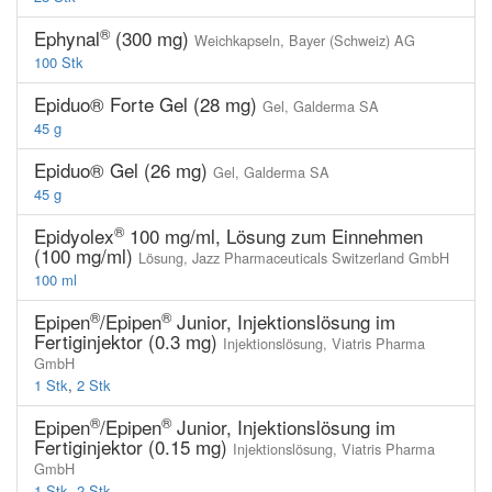
®
Ephynal
(300 mg)
Weichkapseln,
Bayer (Schweiz) AG
100 Stk
Epiduo® Forte Gel (28 mg)
Gel,
Galderma SA
45 g
Epiduo® Gel (26 mg)
Gel,
Galderma SA
45 g
®
Epidyolex
100 mg/ml, Lösung zum Einnehmen
(100 mg/ml)
Lösung,
Jazz Pharmaceuticals Switzerland GmbH
100 ml
®
®
Epipen
/Epipen
Junior, Injektionslösung im
Fertiginjektor (0.3 mg)
Injektionslösung,
Viatris Pharma
GmbH
1 Stk
,
2 Stk
®
®
Epipen
/Epipen
Junior, Injektionslösung im
Fertiginjektor (0.15 mg)
Injektionslösung,
Viatris Pharma
GmbH
1 Stk
,
2 Stk