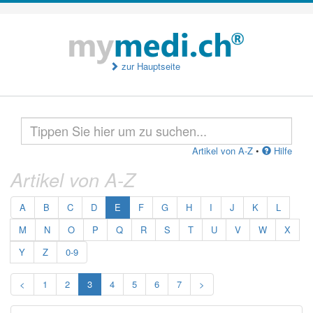
zur Hauptseite
Artikel von A-Z
•
Hilfe
Artikel von A-Z
A
B
C
D
E
F
G
H
I
J
K
L
M
N
O
P
Q
R
S
T
U
V
W
X
Y
Z
0-9
<
1
2
3
4
5
6
7
>