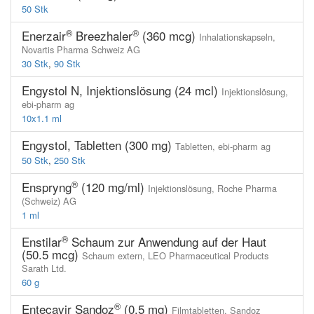
50 Stk
®
®
Enerzair
Breezhaler
(360 mcg)
Inhalationskapseln,
Novartis Pharma Schweiz AG
30 Stk
,
90 Stk
Engystol N, Injektionslösung (24 mcl)
Injektionslösung,
ebi-pharm ag
10x1.1 ml
Engystol, Tabletten (300 mg)
Tabletten,
ebi-pharm ag
50 Stk
,
250 Stk
®
Enspryng
(120 mg/ml)
Injektionslösung,
Roche Pharma
(Schweiz) AG
1 ml
®
Enstilar
Schaum zur Anwendung auf der Haut
(50.5 mcg)
Schaum extern,
LEO Pharmaceutical Products
Sarath Ltd.
60 g
®
Entecavir Sandoz
(0.5 mg)
Filmtabletten,
Sandoz