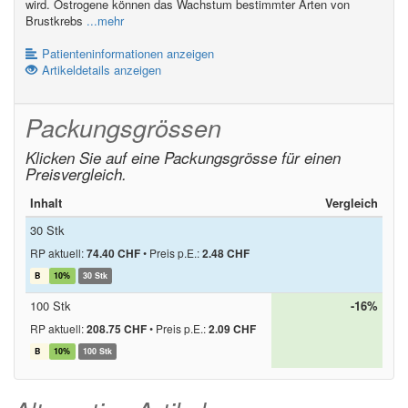
wird. Östrogene können das Wachstum bestimmter Arten von
Brustkrebs
...mehr
Patienteninformationen anzeigen
Artikeldetails anzeigen
Packungsgrössen
Klicken Sie auf eine Packungsgrösse für einen
Preisvergleich.
Inhalt
Vergleich
30 Stk
RP aktuell:
74.40 CHF
•
Preis p.E.:
2.48 CHF
B
10%
30 Stk
100 Stk
-16%
RP aktuell:
208.75 CHF
•
Preis p.E.:
2.09 CHF
B
10%
100 Stk