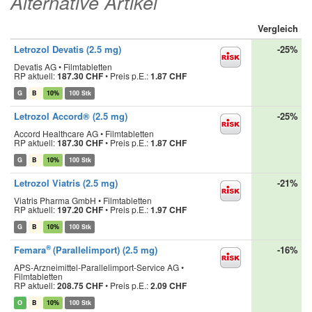
Alternative Artikel
Vergleich
Letrozol Devatis (2.5 mg)
-25%
Devatis AG • Filmtabletten
RP aktuell:
187.30 CHF
•
Preis p.E.:
1.87 CHF
G
B
10%
100 Stk
Letrozol Accord® (2.5 mg)
-25%
Accord Healthcare AG • Filmtabletten
RP aktuell:
187.30 CHF
•
Preis p.E.:
1.87 CHF
G
B
10%
100 Stk
Letrozol Viatris (2.5 mg)
-21%
Viatris Pharma GmbH • Filmtabletten
RP aktuell:
197.20 CHF
•
Preis p.E.:
1.97 CHF
G
B
10%
100 Stk
®
Femara
(Parallelimport) (2.5 mg)
-16%
APS-Arzneimittel-Parallelimport-Service AG •
Filmtabletten
RP aktuell:
208.75 CHF
•
Preis p.E.:
2.09 CHF
O
B
10%
100 Stk