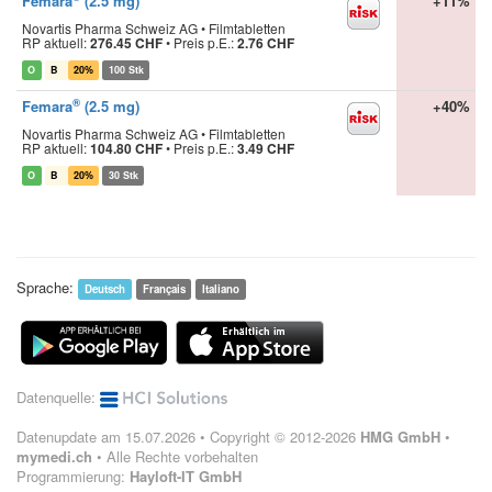
Femara
(2.5 mg)
+11%
Novartis Pharma Schweiz AG • Filmtabletten
RP aktuell:
276.45 CHF
•
Preis p.E.:
2.76 CHF
O
B
20%
100 Stk
®
Femara
(2.5 mg)
+40%
Novartis Pharma Schweiz AG • Filmtabletten
RP aktuell:
104.80 CHF
•
Preis p.E.:
3.49 CHF
O
B
20%
30 Stk
Sprache:
Deutsch
Français
Italiano
Datenquelle:
Datenupdate am 15.07.2026 • Copyright © 2012-2026
HMG GmbH
•
mymedi.ch
• Alle Rechte vorbehalten
Programmierung:
Hayloft-IT GmbH