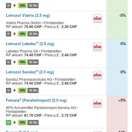
G
B
10%
30 Stk
Letrozol Viatris (2.5 mg)
-5%
Viatris Pharma GmbH • Filmtabletten
RP aktuell:
70.90 CHF
•
Preis p.E.:
2.36 CHF
G
B
10%
30 Stk
®
Letrozol Labatec
(2.5 mg)
0%
Labatec Pharma SA • Filmtabletten
RP aktuell:
74.40 CHF
•
Preis p.E.:
2.48 CHF
G
B
10%
30 Stk
®
Letrozol Sandoz
(2.5 mg)
0%
Sandoz Pharmaceuticals AG • Filmtabletten
RP aktuell:
74.40 CHF
•
Preis p.E.:
2.48 CHF
G
B
10%
30 Stk
®
Femara
(Parallelimport) (2.5 mg)
+9%
APS-Arzneimittel-Parallelimport-Service AG •
Filmtabletten
RP aktuell:
81.70 CHF
•
Preis p.E.:
2.72 CHF
O
B
10%
30 Stk
®