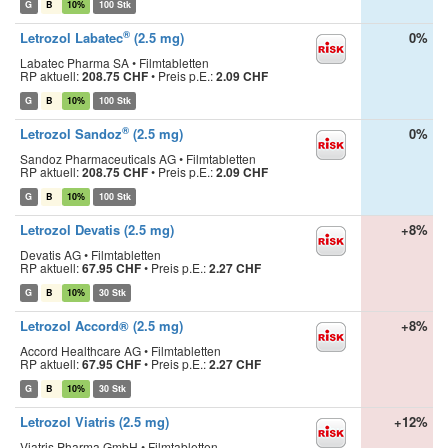
G
B
10%
100 Stk
®
Letrozol Labatec
(2.5 mg)
0%
Labatec Pharma SA • Filmtabletten
RP aktuell:
208.75 CHF
•
Preis p.E.:
2.09 CHF
G
B
10%
100 Stk
®
Letrozol Sandoz
(2.5 mg)
0%
Sandoz Pharmaceuticals AG • Filmtabletten
RP aktuell:
208.75 CHF
•
Preis p.E.:
2.09 CHF
G
B
10%
100 Stk
Letrozol Devatis (2.5 mg)
+8%
Devatis AG • Filmtabletten
RP aktuell:
67.95 CHF
•
Preis p.E.:
2.27 CHF
G
B
10%
30 Stk
Letrozol Accord® (2.5 mg)
+8%
Accord Healthcare AG • Filmtabletten
RP aktuell:
67.95 CHF
•
Preis p.E.:
2.27 CHF
G
B
10%
30 Stk
Letrozol Viatris (2.5 mg)
+12%
Viatris Pharma GmbH • Filmtabletten