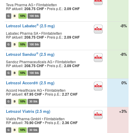
Teva Pharma AG • Filmtabletten
RP aktuell:
208.75 CHF
•
Preis p.E.:
2.09 CHF
G
B
10%
100 Stk
®
Letrozol Labatec
(2.5 mg)
-8%
Labatec Pharma SA • Filmtabletten
RP aktuell:
208.75 CHF
•
Preis p.E.:
2.09 CHF
G
B
10%
100 Stk
®
Letrozol Sandoz
(2.5 mg)
-8%
Sandoz Pharmaceuticals AG • Filmtabletten
RP aktuell:
208.75 CHF
•
Preis p.E.:
2.09 CHF
G
B
10%
100 Stk
Letrozol Accord® (2.5 mg)
0%
Accord Healthcare AG • Filmtabletten
RP aktuell:
67.95 CHF
•
Preis p.E.:
2.27 CHF
G
B
10%
30 Stk
Letrozol Viatris (2.5 mg)
+3%
Viatris Pharma GmbH • Filmtabletten
RP aktuell:
70.90 CHF
•
Preis p.E.:
2.36 CHF
G
B
10%
30 Stk