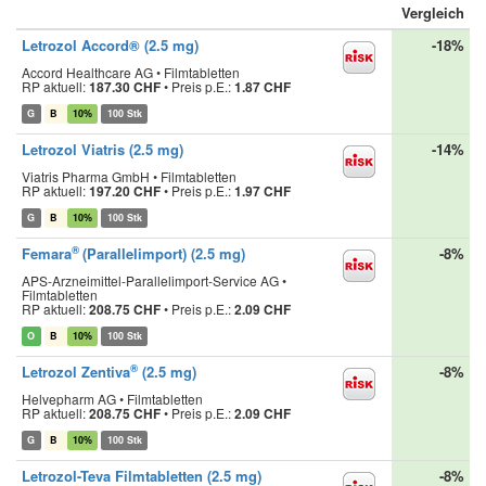
Vergleich
Letrozol Accord® (2.5 mg)
-18%
Accord Healthcare AG • Filmtabletten
RP aktuell:
187.30 CHF
•
Preis p.E.:
1.87 CHF
G
B
10%
100 Stk
Letrozol Viatris (2.5 mg)
-14%
Viatris Pharma GmbH • Filmtabletten
RP aktuell:
197.20 CHF
•
Preis p.E.:
1.97 CHF
G
B
10%
100 Stk
®
Femara
(Parallelimport) (2.5 mg)
-8%
APS-Arzneimittel-Parallelimport-Service AG •
Filmtabletten
RP aktuell:
208.75 CHF
•
Preis p.E.:
2.09 CHF
O
B
10%
100 Stk
®
Letrozol Zentiva
(2.5 mg)
-8%
Helvepharm AG • Filmtabletten
RP aktuell:
208.75 CHF
•
Preis p.E.:
2.09 CHF
G
B
10%
100 Stk
Letrozol-Teva Filmtabletten (2.5 mg)
-8%