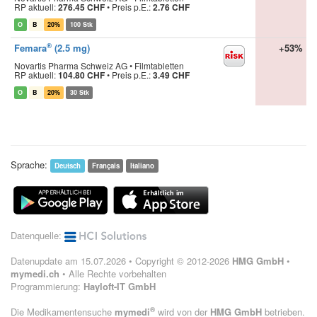
RP aktuell:
276.45 CHF
•
Preis p.E.:
2.76 CHF
O
B
20%
100 Stk
®
Femara
(2.5 mg)
+53%
Novartis Pharma Schweiz AG • Filmtabletten
RP aktuell:
104.80 CHF
•
Preis p.E.:
3.49 CHF
O
B
20%
30 Stk
Sprache:
Deutsch
Français
Italiano
Datenquelle:
Datenupdate am 15.07.2026 • Copyright © 2012-2026
HMG GmbH
•
mymedi.ch
• Alle Rechte vorbehalten
Programmierung:
Hayloft-IT GmbH
®
Die Medikamentensuche
mymedi
wird von der
HMG GmbH
betrieben.