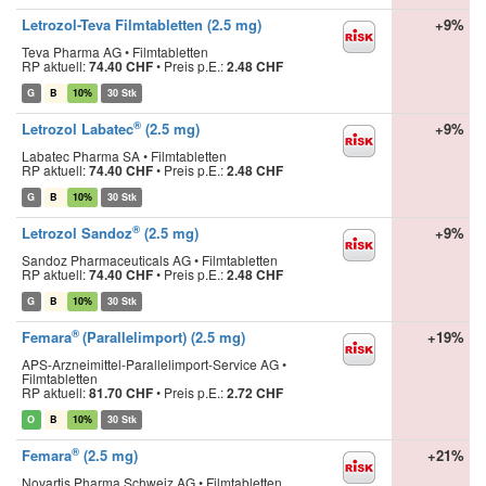
Letrozol-Teva Filmtabletten (2.5 mg)
+9%
Teva Pharma AG • Filmtabletten
RP aktuell:
74.40 CHF
•
Preis p.E.:
2.48 CHF
G
B
10%
30 Stk
®
Letrozol Labatec
(2.5 mg)
+9%
Labatec Pharma SA • Filmtabletten
RP aktuell:
74.40 CHF
•
Preis p.E.:
2.48 CHF
G
B
10%
30 Stk
®
Letrozol Sandoz
(2.5 mg)
+9%
Sandoz Pharmaceuticals AG • Filmtabletten
RP aktuell:
74.40 CHF
•
Preis p.E.:
2.48 CHF
G
B
10%
30 Stk
®
Femara
(Parallelimport) (2.5 mg)
+19%
APS-Arzneimittel-Parallelimport-Service AG •
Filmtabletten
RP aktuell:
81.70 CHF
•
Preis p.E.:
2.72 CHF
O
B
10%
30 Stk
®
Femara
(2.5 mg)
+21%
Novartis Pharma Schweiz AG • Filmtabletten