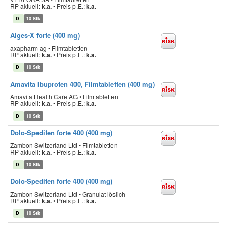
RP aktuell:
k.a.
•
Preis p.E.:
k.a.
D
10 Stk
Alges-X forte (400 mg)
axapharm ag • Filmtabletten
RP aktuell:
k.a.
•
Preis p.E.:
k.a.
D
10 Stk
Amavita Ibuprofen 400, Filmtabletten (400 mg)
Amavita Health Care AG • Filmtabletten
RP aktuell:
k.a.
•
Preis p.E.:
k.a.
D
10 Stk
Dolo-Spedifen forte 400 (400 mg)
Zambon Switzerland Ltd • Filmtabletten
RP aktuell:
k.a.
•
Preis p.E.:
k.a.
D
10 Stk
Dolo-Spedifen forte 400 (400 mg)
Zambon Switzerland Ltd • Granulat löslich
RP aktuell:
k.a.
•
Preis p.E.:
k.a.
D
10 Stk