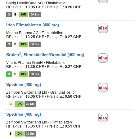
Spirig HealthCare AG • Filmtabletten
RP aktuell:
13.05 CHF
•
Preis p.E.:
0.26 CHF
G
B
10%
50 Stk
Irfen Filmtabletten (400 mg)
Mepha Pharma AG • Filmtabletten
RP aktuell:
13.25 CHF
•
Preis p.E.:
0.27 CHF
G
B
10%
50 Stk
®
Brufen
, Filmtabletten/Granulat (400 mg)
Viatris Pharma GmbH • Filmtabletten
RP aktuell:
13.30 CHF
•
Preis p.E.:
0.27 CHF
O
B
10%
50 Stk
Spedifen (400 mg)
Zambon Switzerland Ltd • Granulat löslich
RP aktuell:
15.05 CHF
•
Preis p.E.:
0.50 CHF
B
10%
30 Stk
Spedifen (400 mg)
Zambon Switzerland Ltd • Filmtabletten
RP aktuell:
15.35 CHF
•
Preis p.E.:
0.51 CHF
B
10%
30 Stk