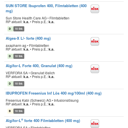
SUN STORE Ibuprofen 400, Filmtabletten (400
mg)
Sun Store Health Care AG • Filmtabletten
RP aktuell:
k.a.
•
Preis p.E.:
k.a.
D
10 Stk
Alges-X L/- forte (400 mg)
axapharm ag • Filmtabletten
RP aktuell:
k.a.
•
Preis p.E.:
k.a.
D
10 Stk
Algifor-L Forte 400, Granulat (400 mg)
VERFORA SA • Granulat löslich
RP aktuell:
k.a.
•
Preis p.E.:
k.a.
D
10 Stk
IBUPROFEN Fresenius Inf Lös 400 mg/100ml (400 mg)
Fresenius Kabi (Schweiz) AG • Infusionslösung
RP aktuell:
k.a.
•
Preis p.E.:
k.a.
B
10 Stk
®
Algifor-L
forte 400 Filmtabletten (400 mg)
VERFORA SA • Filmtabletten