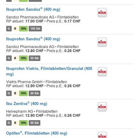
®
Ibuprofen Sandoz
(400 mg)
Sandoz Pharmaceuticals AG • Filmtabletten
RP aktuell:
17.00 CHF
•
Preis p.E.:
0.17 CHF
G
B
10%
100 Stk
®
Ibuprofen Sandoz
(400 mg)
Sandoz Pharmaceuticals AG • Filmtabletten
RP aktuell:
12.80 CHF
•
Preis p.E.:
0.26 CHF
G
B
10%
50 Stk
Ibuprofen Viatris, Filmtabletten/Granulat (400
mg)
Viatris Pharma GmbH • Filmtabletten
RP aktuell:
12.90 CHF
•
Preis p.E.:
0.26 CHF
G
B
10%
50 Stk
®
Ibu Zentiva
(400 mg)
Helvepharm AG • Filmtabletten
RP aktuell:
12.90 CHF
•
Preis p.E.:
0.26 CHF
G
B
10%
50 Stk
®
Optifen
, Filmtabletten (400 mg)