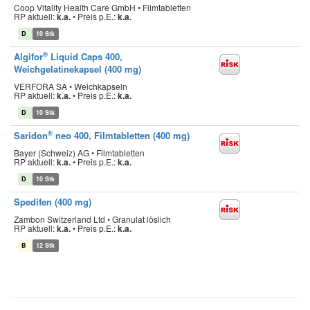
Coop Vitality Health Care GmbH • Filmtabletten
RP aktuell:
k.a.
•
Preis p.E.:
k.a.
D
10 Stk
®
Algifor
Liquid Caps 400,
Weichgelatinekapsel (400 mg)
VERFORA SA • Weichkapseln
RP aktuell:
k.a.
•
Preis p.E.:
k.a.
D
10 Stk
®
Saridon
neo 400, Filmtabletten (400 mg)
Bayer (Schweiz) AG • Filmtabletten
RP aktuell:
k.a.
•
Preis p.E.:
k.a.
D
10 Stk
Spedifen (400 mg)
Zambon Switzerland Ltd • Granulat löslich
RP aktuell:
k.a.
•
Preis p.E.:
k.a.
B
12 Stk