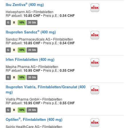
®
Ibu Zentiva
(400 mg)
Helvepharm AG • Filmtabletten
RP aktuell:
10.85 CHF
•
Preis p.E.:
0.54 CHF
G
B
10%
20 Stk
®
Ibuprofen Sandoz
(400 mg)
Sandoz Pharmaceuticals AG • Filmtabletten
RP aktuell:
10.85 CHF
•
Preis p.E.:
0.54 CHF
G
B
10%
20 Stk
Irfen Filmtabletten (400 mg)
Mepha Pharma AG • Filmtabletten
RP aktuell:
10.95 CHF
•
Preis p.E.:
0.55 CHF
G
B
10%
20 Stk
Ibuprofen Viatris, Filmtabletten/Granulat (400
mg)
Viatris Pharma GmbH • Filmtabletten
RP aktuell:
10.95 CHF
•
Preis p.E.:
0.55 CHF
G
B
10%
20 Stk
®
Optifen
, Filmtabletten (400 mg)
Spirig HealthCare AG • Filmtabletten