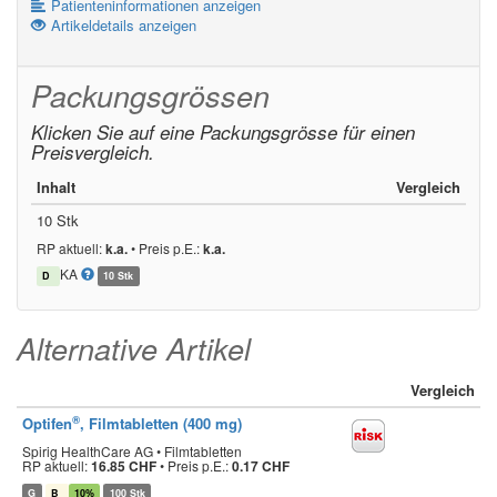
Patienteninformationen anzeigen
Artikeldetails anzeigen
Packungsgrössen
Klicken Sie auf eine Packungsgrösse für einen
Preisvergleich.
Inhalt
Vergleich
10 Stk
RP aktuell:
k.a.
•
Preis p.E.:
k.a.
KA
D
10 Stk
Alternative Artikel
Vergleich
®
Optifen
, Filmtabletten (400 mg)
Spirig HealthCare AG • Filmtabletten
RP aktuell:
16.85 CHF
•
Preis p.E.:
0.17 CHF
G
B
10%
100 Stk