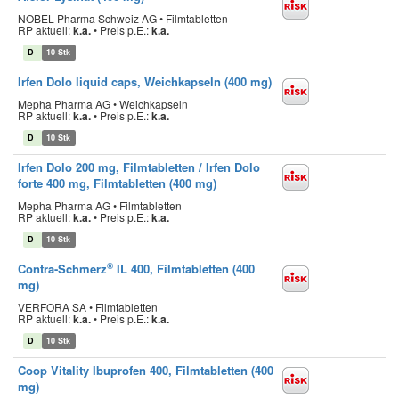
NOBEL Pharma Schweiz AG • Filmtabletten
RP aktuell:
k.a.
•
Preis p.E.:
k.a.
D
10 Stk
Irfen Dolo liquid caps, Weichkapseln (400 mg)
Mepha Pharma AG • Weichkapseln
RP aktuell:
k.a.
•
Preis p.E.:
k.a.
D
10 Stk
Irfen Dolo 200 mg, Filmtabletten / Irfen Dolo
forte 400 mg, Filmtabletten (400 mg)
Mepha Pharma AG • Filmtabletten
RP aktuell:
k.a.
•
Preis p.E.:
k.a.
D
10 Stk
®
Contra-Schmerz
IL 400, Filmtabletten (400
mg)
VERFORA SA • Filmtabletten
RP aktuell:
k.a.
•
Preis p.E.:
k.a.
D
10 Stk
Coop Vitality Ibuprofen 400, Filmtabletten (400
mg)