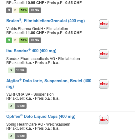
RP aktuell:
10.95 CHF
•
Preis p.E.:
0.55 CHF
G
B
10%
20 Stk
®
Brufen
, Filmtabletten/Granulat (400 mg)
Viatris Pharma GmbH • Filmtabletten
RP aktuell:
11.00 CHF
•
Preis p.E.:
0.55 CHF
O
B
10%
20 Stk
®
Ibu Sandoz
400 (400 mg)
Sandoz Pharmaceuticals AG • Filmtabletten
RP aktuell:
k.a.
•
Preis p.E.:
k.a.
D
10 Stk
®
Algifor
Dolo forte, Suspension, Beutel (400
mg)
VERFORA SA • Suspension
RP aktuell:
k.a.
•
Preis p.E.:
k.a.
D
10 Stk
®
Optifen
Dolo Liquid Caps (400 mg)
Spirig HealthCare AG • Weichkapseln
RP aktuell:
k.a.
•
Preis p.E.:
k.a.
D
10 Stk