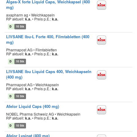
Alges-X forte Liquid Caps, Weichkapsel (400
mg)
axapharm ag • Weichkapseln
RP aktuell:
k.a.
•
Preis p.E.:
k.a.
D
10 Stk
LIVSANE Ibu-L Forte 400, Filmtabletten (400
mg)
Pharmapost AG • Filmtabletten
RP aktuell:
k.a.
•
Preis p.E.:
k.a.
D
10 Stk
LIVSANE Ibu Liquid Caps 400, Weichkapseln
(400 mg)
Pharmapost AG • Weichkapseln
RP aktuell:
k.a.
•
Preis p.E.:
k.a.
D
10 Stk
Afelor Liquid Caps (400 mg)
NOBEL Pharma Schweiz AG • Weichkapseln
RP aktuell:
k.a.
•
Preis p.E.:
k.a.
D
10 Stk
Afelor Lysinat (400 mg)