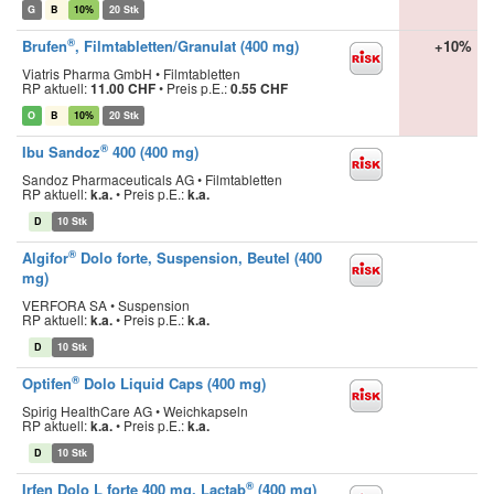
G
B
10%
20 Stk
®
Brufen
, Filmtabletten/Granulat (400 mg)
+10%
Viatris Pharma GmbH • Filmtabletten
RP aktuell:
11.00 CHF
•
Preis p.E.:
0.55 CHF
O
B
10%
20 Stk
®
Ibu Sandoz
400 (400 mg)
Sandoz Pharmaceuticals AG • Filmtabletten
RP aktuell:
k.a.
•
Preis p.E.:
k.a.
D
10 Stk
®
Algifor
Dolo forte, Suspension, Beutel (400
mg)
VERFORA SA • Suspension
RP aktuell:
k.a.
•
Preis p.E.:
k.a.
D
10 Stk
®
Optifen
Dolo Liquid Caps (400 mg)
Spirig HealthCare AG • Weichkapseln
RP aktuell:
k.a.
•
Preis p.E.:
k.a.
D
10 Stk
®
Irfen Dolo L forte 400 mg, Lactab
(400 mg)