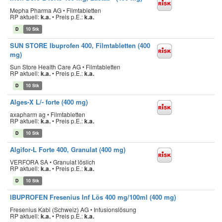
Mepha Pharma AG • Filmtabletten
RP aktuell:
k.a.
•
Preis p.E.:
k.a.
D
10 Stk
SUN STORE Ibuprofen 400, Filmtabletten (400
mg)
Sun Store Health Care AG • Filmtabletten
RP aktuell:
k.a.
•
Preis p.E.:
k.a.
D
10 Stk
Alges-X L/- forte (400 mg)
axapharm ag • Filmtabletten
RP aktuell:
k.a.
•
Preis p.E.:
k.a.
D
10 Stk
Algifor-L Forte 400, Granulat (400 mg)
VERFORA SA • Granulat löslich
RP aktuell:
k.a.
•
Preis p.E.:
k.a.
D
10 Stk
IBUPROFEN Fresenius Inf Lös 400 mg/100ml (400 mg)
Fresenius Kabi (Schweiz) AG • Infusionslösung
RP aktuell:
k.a.
•
Preis p.E.:
k.a.