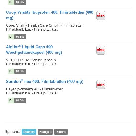
D
10 Stk
Coop Vitality Ibuprofen 400, Filmtabletten (400
mg)
Coop Vitality Health Care GmbH • Filmtabletten
RP aktuell:
k.a.
•
Preis p.E.:
k.a.
D
10 Stk
®
Algifor
Liquid Caps 400,
Weichgelatinekapsel (400 mg)
VERFORA SA • Weichkapseln
RP aktuell:
k.a.
•
Preis p.E.:
k.a.
D
10 Stk
®
Saridon
neo 400, Filmtabletten (400 mg)
Bayer (Schweiz) AG • Filmtabletten
RP aktuell:
k.a.
•
Preis p.E.:
k.a.
D
10 Stk
Sprache:
Deutsch
Français
Italiano