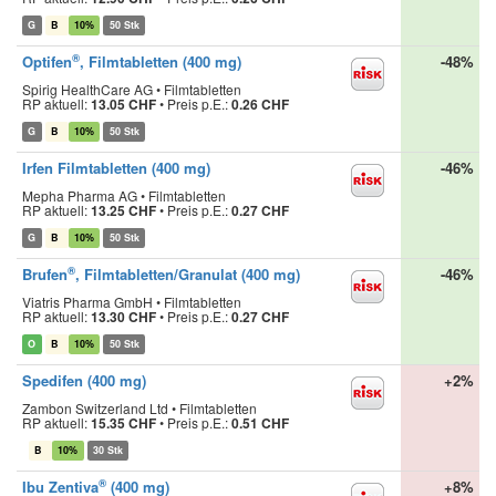
G
B
10%
50 Stk
®
Optifen
, Filmtabletten (400 mg)
-48%
Spirig HealthCare AG • Filmtabletten
RP aktuell:
13.05 CHF
•
Preis p.E.:
0.26 CHF
G
B
10%
50 Stk
Irfen Filmtabletten (400 mg)
-46%
Mepha Pharma AG • Filmtabletten
RP aktuell:
13.25 CHF
•
Preis p.E.:
0.27 CHF
G
B
10%
50 Stk
®
Brufen
, Filmtabletten/Granulat (400 mg)
-46%
Viatris Pharma GmbH • Filmtabletten
RP aktuell:
13.30 CHF
•
Preis p.E.:
0.27 CHF
O
B
10%
50 Stk
Spedifen (400 mg)
+2%
Zambon Switzerland Ltd • Filmtabletten
RP aktuell:
15.35 CHF
•
Preis p.E.:
0.51 CHF
B
10%
30 Stk
®
Ibu Zentiva
(400 mg)
+8%