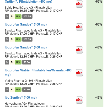
®
Optifen
, Filmtabletten (400 mg)
-66%
Spirig HealthCare AG • Filmtabletten
RP aktuell:
16.85 CHF
•
Preis p.E.:
0.17 CHF
G
B
10%
100 Stk
®
Ibuprofen Sandoz
(400 mg)
-66%
Sandoz Pharmaceuticals AG • Filmtabletten
RP aktuell:
17.00 CHF
•
Preis p.E.:
0.17 CHF
G
B
10%
100 Stk
®
Ibuprofen Sandoz
(400 mg)
-48%
Sandoz Pharmaceuticals AG • Filmtabletten
RP aktuell:
12.80 CHF
•
Preis p.E.:
0.26 CHF
G
B
10%
50 Stk
Ibuprofen Viatris, Filmtabletten/Granulat (400
-48%
mg)
Viatris Pharma GmbH • Filmtabletten
RP aktuell:
12.90 CHF
•
Preis p.E.:
0.26 CHF
G
B
10%
50 Stk
®
Ibu Zentiva
(400 mg)
-48%
Helvepharm AG • Filmtabletten
RP aktuell:
12.90 CHF
•
Preis p.E.:
0.26 CHF