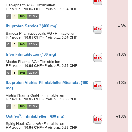
Helvepharm AG • Filmtabletten
RP aktuell:
10.85 CHF
•
Preis p.E.:
0.54 CHF
G
B
10%
20 Stk
®
Ibuprofen Sandoz
(400 mg)
+8%
Sandoz Pharmaceuticals AG • Filmtabletten
RP aktuell:
10.85 CHF
•
Preis p.E.:
0.54 CHF
G
B
10%
20 Stk
Irfen Filmtabletten (400 mg)
+10%
Mepha Pharma AG • Filmtabletten
RP aktuell:
10.95 CHF
•
Preis p.E.:
0.55 CHF
G
B
10%
20 Stk
Ibuprofen Viatris, Filmtabletten/Granulat (400
+10%
mg)
Viatris Pharma GmbH • Filmtabletten
RP aktuell:
10.95 CHF
•
Preis p.E.:
0.55 CHF
G
B
10%
20 Stk
®
Optifen
, Filmtabletten (400 mg)
+10%
Spirig HealthCare AG • Filmtabletten
RP aktuell:
10.95 CHF
•
Preis p.E.:
0.55 CHF