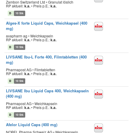
Zambon Switzerland Ltd • Granulat löslich
RP aktuell:
k.a.
•
Preis p.E.:
k.a.
D
10 Stk
Alges-X forte Liquid Caps, Weichkapsel (400
mg)
axapharm ag • Weichkapseln
RP aktuell:
k.a.
•
Preis p.E.:
k.a.
D
10 Stk
LIVSANE Ibu-L Forte 400, Filmtabletten (400
mg)
Pharmapost AG • Filmtabletten
RP aktuell:
k.a.
•
Preis p.E.:
k.a.
D
10 Stk
LIVSANE Ibu Liquid Caps 400, Weichkapseln
(400 mg)
Pharmapost AG • Weichkapseln
RP aktuell:
k.a.
•
Preis p.E.:
k.a.
D
10 Stk
Afelor Liquid Caps (400 mg)
NOBEL Pharma Schweiz AG • Weichkapseln