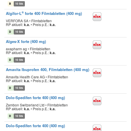
B
10 Stk
®
Algifor-L
forte 400 Filmtabletten (400 mg)
VERFORA SA • Filmtabletten
RP aktuell:
k.a.
•
Preis p.E.:
k.a.
D
10 Stk
Alges-X forte (400 mg)
axapharm ag • Filmtabletten
RP aktuell:
k.a.
•
Preis p.E.:
k.a.
D
10 Stk
Amavita Ibuprofen 400, Filmtabletten (400 mg)
Amavita Health Care AG • Filmtabletten
RP aktuell:
k.a.
•
Preis p.E.:
k.a.
D
10 Stk
Dolo-Spedifen forte 400 (400 mg)
Zambon Switzerland Ltd • Filmtabletten
RP aktuell:
k.a.
•
Preis p.E.:
k.a.
D
10 Stk
Dolo-Spedifen forte 400 (400 mg)