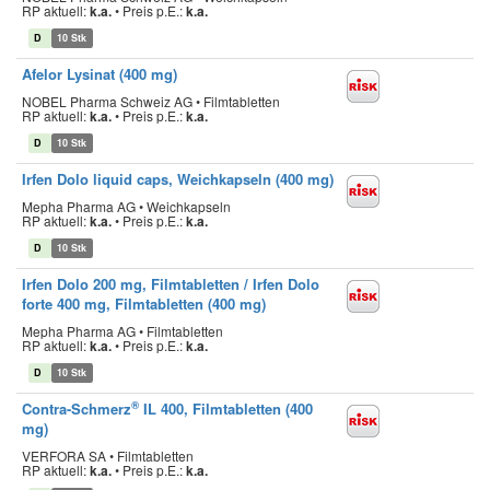
RP aktuell:
k.a.
•
Preis p.E.:
k.a.
D
10 Stk
Afelor Lysinat (400 mg)
NOBEL Pharma Schweiz AG • Filmtabletten
RP aktuell:
k.a.
•
Preis p.E.:
k.a.
D
10 Stk
Irfen Dolo liquid caps, Weichkapseln (400 mg)
Mepha Pharma AG • Weichkapseln
RP aktuell:
k.a.
•
Preis p.E.:
k.a.
D
10 Stk
Irfen Dolo 200 mg, Filmtabletten / Irfen Dolo
forte 400 mg, Filmtabletten (400 mg)
Mepha Pharma AG • Filmtabletten
RP aktuell:
k.a.
•
Preis p.E.:
k.a.
D
10 Stk
®
Contra-Schmerz
IL 400, Filmtabletten (400
mg)
VERFORA SA • Filmtabletten
RP aktuell:
k.a.
•
Preis p.E.:
k.a.