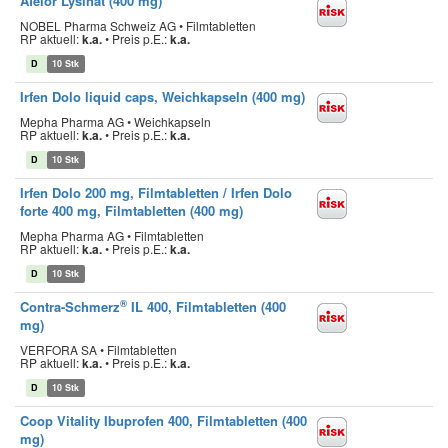
Afelor Lysinat (400 mg)
NOBEL Pharma Schweiz AG • Filmtabletten
RP aktuell:
k.a.
•
Preis p.E.:
k.a.
D
10 Stk
Irfen Dolo liquid caps, Weichkapseln (400 mg)
Mepha Pharma AG • Weichkapseln
RP aktuell:
k.a.
•
Preis p.E.:
k.a.
D
10 Stk
Irfen Dolo 200 mg, Filmtabletten / Irfen Dolo
forte 400 mg, Filmtabletten (400 mg)
Mepha Pharma AG • Filmtabletten
RP aktuell:
k.a.
•
Preis p.E.:
k.a.
D
10 Stk
®
Contra-Schmerz
IL 400, Filmtabletten (400
mg)
VERFORA SA • Filmtabletten
RP aktuell:
k.a.
•
Preis p.E.:
k.a.
D
10 Stk
Coop Vitality Ibuprofen 400, Filmtabletten (400
mg)