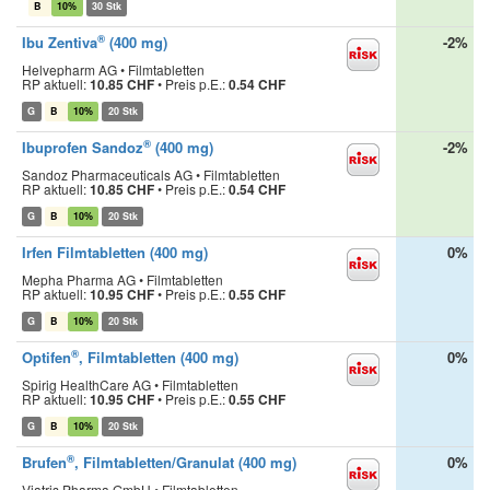
B
10%
30 Stk
®
Ibu Zentiva
(400 mg)
-2%
Helvepharm AG • Filmtabletten
RP aktuell:
10.85 CHF
•
Preis p.E.:
0.54 CHF
G
B
10%
20 Stk
®
Ibuprofen Sandoz
(400 mg)
-2%
Sandoz Pharmaceuticals AG • Filmtabletten
RP aktuell:
10.85 CHF
•
Preis p.E.:
0.54 CHF
G
B
10%
20 Stk
Irfen Filmtabletten (400 mg)
0%
Mepha Pharma AG • Filmtabletten
RP aktuell:
10.95 CHF
•
Preis p.E.:
0.55 CHF
G
B
10%
20 Stk
®
Optifen
, Filmtabletten (400 mg)
0%
Spirig HealthCare AG • Filmtabletten
RP aktuell:
10.95 CHF
•
Preis p.E.:
0.55 CHF
G
B
10%
20 Stk
®
Brufen
, Filmtabletten/Granulat (400 mg)
0%
Viatris Pharma GmbH • Filmtabletten