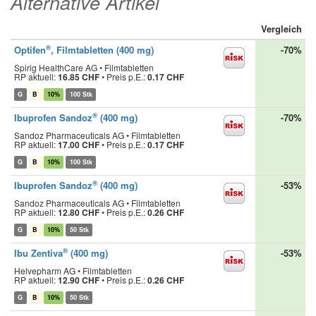
Alternative Artikel
Vergleich
®
Optifen
, Filmtabletten (400 mg)
-70%
Spirig HealthCare AG • Filmtabletten
RP aktuell:
16.85 CHF
•
Preis p.E.:
0.17 CHF
G
B
10%
100 Stk
®
Ibuprofen Sandoz
(400 mg)
-70%
Sandoz Pharmaceuticals AG • Filmtabletten
RP aktuell:
17.00 CHF
•
Preis p.E.:
0.17 CHF
G
B
10%
100 Stk
®
Ibuprofen Sandoz
(400 mg)
-53%
Sandoz Pharmaceuticals AG • Filmtabletten
RP aktuell:
12.80 CHF
•
Preis p.E.:
0.26 CHF
G
B
10%
50 Stk
®
Ibu Zentiva
(400 mg)
-53%
Helvepharm AG • Filmtabletten
RP aktuell:
12.90 CHF
•
Preis p.E.:
0.26 CHF
G
B
10%
50 Stk