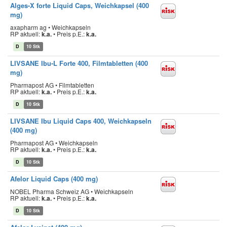
Alges-X forte Liquid Caps, Weichkapsel (400
mg)
axapharm ag • Weichkapseln
RP aktuell:
k.a.
•
Preis p.E.:
k.a.
D
10 Stk
LIVSANE Ibu-L Forte 400, Filmtabletten (400
mg)
Pharmapost AG • Filmtabletten
RP aktuell:
k.a.
•
Preis p.E.:
k.a.
D
10 Stk
LIVSANE Ibu Liquid Caps 400, Weichkapseln
(400 mg)
Pharmapost AG • Weichkapseln
RP aktuell:
k.a.
•
Preis p.E.:
k.a.
D
10 Stk
Afelor Liquid Caps (400 mg)
NOBEL Pharma Schweiz AG • Weichkapseln
RP aktuell:
k.a.
•
Preis p.E.:
k.a.
D
10 Stk