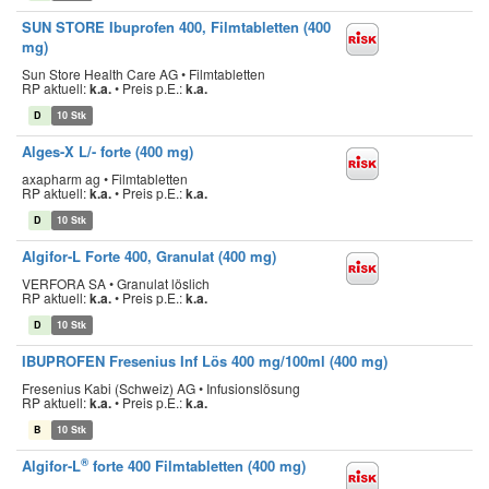
SUN STORE Ibuprofen 400, Filmtabletten (400
mg)
Sun Store Health Care AG • Filmtabletten
RP aktuell:
k.a.
•
Preis p.E.:
k.a.
D
10 Stk
Alges-X L/- forte (400 mg)
axapharm ag • Filmtabletten
RP aktuell:
k.a.
•
Preis p.E.:
k.a.
D
10 Stk
Algifor-L Forte 400, Granulat (400 mg)
VERFORA SA • Granulat löslich
RP aktuell:
k.a.
•
Preis p.E.:
k.a.
D
10 Stk
IBUPROFEN Fresenius Inf Lös 400 mg/100ml (400 mg)
Fresenius Kabi (Schweiz) AG • Infusionslösung
RP aktuell:
k.a.
•
Preis p.E.:
k.a.
B
10 Stk
®
Algifor-L
forte 400 Filmtabletten (400 mg)