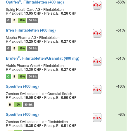
®
Optifen
, Filmtabletten (400 mg)
-53%
Spirig HealthCare AG • Filmtabletten
RP aktuell:
13.05 CHF
•
Preis p.E.:
0.26 CHF
G
B
10%
50 Stk
Irfen Filmtabletten (400 mg)
-51%
Mepha Pharma AG • Filmtabletten
RP aktuell:
13.25 CHF
•
Preis p.E.:
0.27 CHF
G
B
10%
50 Stk
®
Brufen
, Filmtabletten/Granulat (400 mg)
-51%
Viatris Pharma GmbH • Filmtabletten
RP aktuell:
13.30 CHF
•
Preis p.E.:
0.27 CHF
O
B
10%
50 Stk
Spedifen (400 mg)
-10%
Zambon Switzerland Ltd • Granulat löslich
RP aktuell:
15.05 CHF
•
Preis p.E.:
0.50 CHF
B
10%
30 Stk
Spedifen (400 mg)
-8%
Zambon Switzerland Ltd • Filmtabletten
RP aktuell:
15.35 CHF
•
Preis p.E.:
0.51 CHF