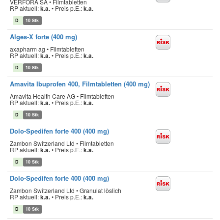
VERFORA SA • Filmtabletten
RP aktuell:
k.a.
•
Preis p.E.:
k.a.
D
10 Stk
Alges-X forte (400 mg)
axapharm ag • Filmtabletten
RP aktuell:
k.a.
•
Preis p.E.:
k.a.
D
10 Stk
Amavita Ibuprofen 400, Filmtabletten (400 mg)
Amavita Health Care AG • Filmtabletten
RP aktuell:
k.a.
•
Preis p.E.:
k.a.
D
10 Stk
Dolo-Spedifen forte 400 (400 mg)
Zambon Switzerland Ltd • Filmtabletten
RP aktuell:
k.a.
•
Preis p.E.:
k.a.
D
10 Stk
Dolo-Spedifen forte 400 (400 mg)
Zambon Switzerland Ltd • Granulat löslich
RP aktuell:
k.a.
•
Preis p.E.:
k.a.
D
10 Stk