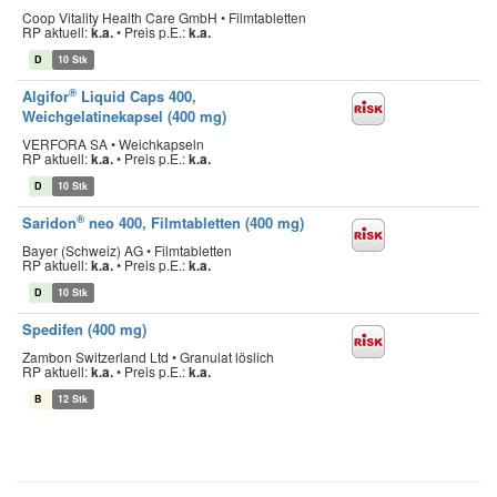
Coop Vitality Health Care GmbH • Filmtabletten
RP aktuell:
k.a.
•
Preis p.E.:
k.a.
D
10 Stk
®
Algifor
Liquid Caps 400,
Weichgelatinekapsel (400 mg)
VERFORA SA • Weichkapseln
RP aktuell:
k.a.
•
Preis p.E.:
k.a.
D
10 Stk
®
Saridon
neo 400, Filmtabletten (400 mg)
Bayer (Schweiz) AG • Filmtabletten
RP aktuell:
k.a.
•
Preis p.E.:
k.a.
D
10 Stk
Spedifen (400 mg)
Zambon Switzerland Ltd • Granulat löslich
RP aktuell:
k.a.
•
Preis p.E.:
k.a.
B
12 Stk