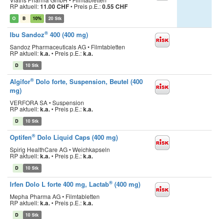
RP aktuell:
11.00 CHF
•
Preis p.E.:
0.55 CHF
O
B
10%
20 Stk
®
Ibu Sandoz
400 (400 mg)
Sandoz Pharmaceuticals AG • Filmtabletten
RP aktuell:
k.a.
•
Preis p.E.:
k.a.
D
10 Stk
®
Algifor
Dolo forte, Suspension, Beutel (400
mg)
VERFORA SA • Suspension
RP aktuell:
k.a.
•
Preis p.E.:
k.a.
D
10 Stk
®
Optifen
Dolo Liquid Caps (400 mg)
Spirig HealthCare AG • Weichkapseln
RP aktuell:
k.a.
•
Preis p.E.:
k.a.
D
10 Stk
®
Irfen Dolo L forte 400 mg, Lactab
(400 mg)
Mepha Pharma AG • Filmtabletten
RP aktuell:
k.a.
•
Preis p.E.:
k.a.
D
10 Stk