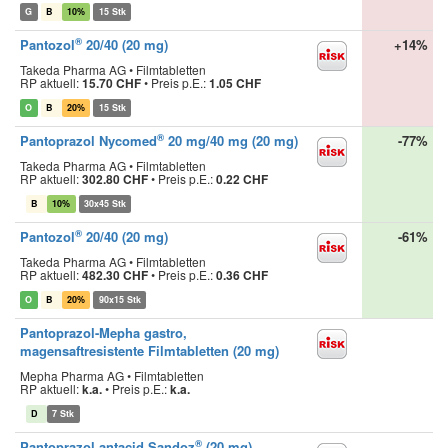
G
B
10%
15 Stk
®
Pantozol
20/40 (20 mg)
+14%
Takeda Pharma AG • Filmtabletten
RP aktuell:
15.70 CHF
•
Preis p.E.:
1.05 CHF
O
B
20%
15 Stk
®
Pantoprazol Nycomed
20 mg/40 mg (20 mg)
-77%
Takeda Pharma AG • Filmtabletten
RP aktuell:
302.80 CHF
•
Preis p.E.:
0.22 CHF
B
10%
30x45 Stk
®
Pantozol
20/40 (20 mg)
-61%
Takeda Pharma AG • Filmtabletten
RP aktuell:
482.30 CHF
•
Preis p.E.:
0.36 CHF
O
B
20%
90x15 Stk
Pantoprazol-Mepha gastro,
magensaftresistente Filmtabletten (20 mg)
Mepha Pharma AG • Filmtabletten
RP aktuell:
k.a.
•
Preis p.E.:
k.a.
D
7 Stk
®
Pantoprazol antacid Sandoz
(20 mg)