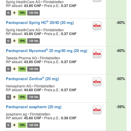
Spirig HealthCare AG • Filmtabletten
RP aktuell:
43.95 CHF
•
Preis p.E.:
0.37 CHF
G
B
10%
120 Stk
®
Pantoprazol Spirig HC
20/40 (20 mg)
-60%
Spirig HealthCare AG • Filmtabletten
RP aktuell:
43.95 CHF
•
Preis p.E.:
0.37 CHF
G
B
10%
120 Stk
®
Pantoprazol Nycomed
20 mg/40 mg (20 mg)
-60%
Takeda Pharma AG • Filmtabletten
RP aktuell:
43.95 CHF
•
Preis p.E.:
0.37 CHF
G
B
10%
120 Stk
®
Pantoprazol Zentiva
(20 mg)
-60%
Helvepharm AG • Filmtabletten
RP aktuell:
44.60 CHF
•
Preis p.E.:
0.37 CHF
G
B
10%
120 Stk
Pantoprazol axapharm (20 mg)
-59%
axapharm ag • Filmtabletten
RP aktuell:
45.60 CHF
•
Preis p.E.:
0.38 CHF
G
B
10%
120 Stk