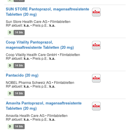
SUN STORE Pantoprazol, magensaftresistente
Tabletten (20 mg)
Sun Store Health Care AG • Filmtabletten
RP aktuell:
k.a.
•
Preis p.E.:
k.a.
D
14 Stk
Coop Vitality Pantoprazol,
magensaftresistente Tabletten (20 mg)
Coop Vitality Health Care GmbH • Filmtabletten
RP aktuell:
k.a.
•
Preis p.E.:
k.a.
D
14 Stk
Pantacido (20 mg)
NOBEL Pharma Schweiz AG • Filmtabletten
RP aktuell:
k.a.
•
Preis p.E.:
k.a.
D
14 Stk
Amavita Pantoprazol, magensaftresistente
Tabletten (20 mg)
Amavita Health Care AG • Filmtabletten
RP aktuell:
k.a.
•
Preis p.E.:
k.a.
D
14 Stk