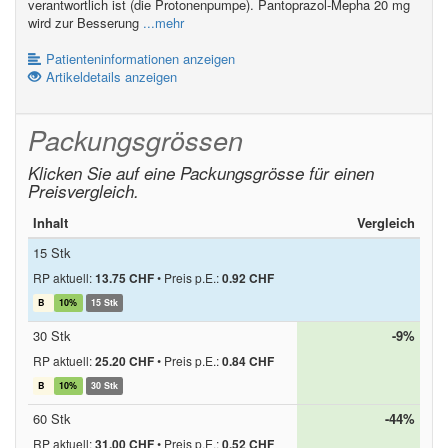
verantwortlich ist (die Protonenpumpe). Pantoprazol-Mepha 20 mg
wird zur Besserung
...mehr
Patienteninformationen anzeigen
Artikeldetails anzeigen
Packungsgrössen
Klicken Sie auf eine Packungsgrösse für einen
Preisvergleich.
Inhalt
Vergleich
15 Stk
RP aktuell:
13.75 CHF
•
Preis p.E.:
0.92 CHF
B
10%
15 Stk
30 Stk
-9%
RP aktuell:
25.20 CHF
•
Preis p.E.:
0.84 CHF
B
10%
30 Stk
60 Stk
-44%
RP aktuell:
31.00 CHF
•
Preis p.E.:
0.52 CHF