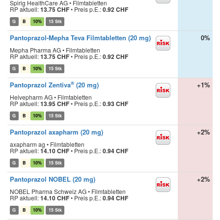
Spirig HealthCare AG • Filmtabletten
RP aktuell:
13.75 CHF
•
Preis p.E.:
0.92 CHF
G
B
10%
15 Stk
Pantoprazol-Mepha Teva Filmtabletten (20 mg)
0%
Mepha Pharma AG • Filmtabletten
RP aktuell:
13.75 CHF
•
Preis p.E.:
0.92 CHF
G
B
10%
15 Stk
®
Pantoprazol Zentiva
(20 mg)
+1%
Helvepharm AG • Filmtabletten
RP aktuell:
13.95 CHF
•
Preis p.E.:
0.93 CHF
G
B
10%
15 Stk
Pantoprazol axapharm (20 mg)
+2%
axapharm ag • Filmtabletten
RP aktuell:
14.10 CHF
•
Preis p.E.:
0.94 CHF
G
B
10%
15 Stk
Pantoprazol NOBEL (20 mg)
+2%
NOBEL Pharma Schweiz AG • Filmtabletten
RP aktuell:
14.10 CHF
•
Preis p.E.:
0.94 CHF
G
B
10%
15 Stk