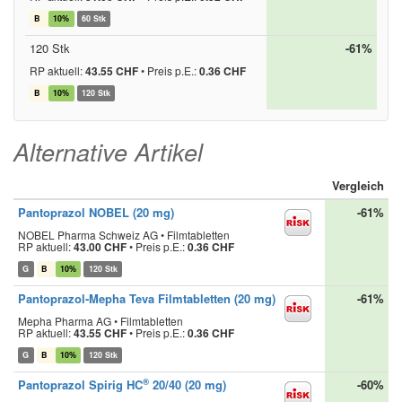
B
10%
60 Stk
120 Stk
-61%
RP aktuell:
43.55 CHF
•
Preis p.E.:
0.36 CHF
B
10%
120 Stk
Alternative Artikel
Vergleich
Pantoprazol NOBEL (20 mg)
-61%
NOBEL Pharma Schweiz AG • Filmtabletten
RP aktuell:
43.00 CHF
•
Preis p.E.:
0.36 CHF
G
B
10%
120 Stk
Pantoprazol-Mepha Teva Filmtabletten (20 mg)
-61%
Mepha Pharma AG • Filmtabletten
RP aktuell:
43.55 CHF
•
Preis p.E.:
0.36 CHF
G
B
10%
120 Stk
®
Pantoprazol Spirig HC
20/40 (20 mg)
-60%