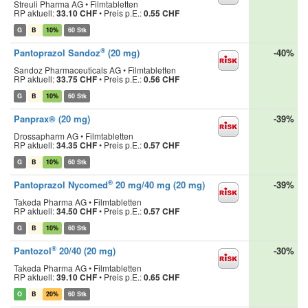
Streuli Pharma AG • Filmtabletten
RP aktuell:
33.10 CHF
•
Preis p.E.:
0.55 CHF
G
B
10%
60 Stk
®
Pantoprazol Sandoz
(20 mg)
-40%
Sandoz Pharmaceuticals AG • Filmtabletten
RP aktuell:
33.75 CHF
•
Preis p.E.:
0.56 CHF
G
B
10%
60 Stk
Panprax® (20 mg)
-39%
Drossapharm AG • Filmtabletten
RP aktuell:
34.35 CHF
•
Preis p.E.:
0.57 CHF
G
B
10%
60 Stk
®
Pantoprazol Nycomed
20 mg/40 mg (20 mg)
-39%
Takeda Pharma AG • Filmtabletten
RP aktuell:
34.50 CHF
•
Preis p.E.:
0.57 CHF
G
B
10%
60 Stk
®
Pantozol
20/40 (20 mg)
-30%
Takeda Pharma AG • Filmtabletten
RP aktuell:
39.10 CHF
•
Preis p.E.:
0.65 CHF
O
B
20%
60 Stk