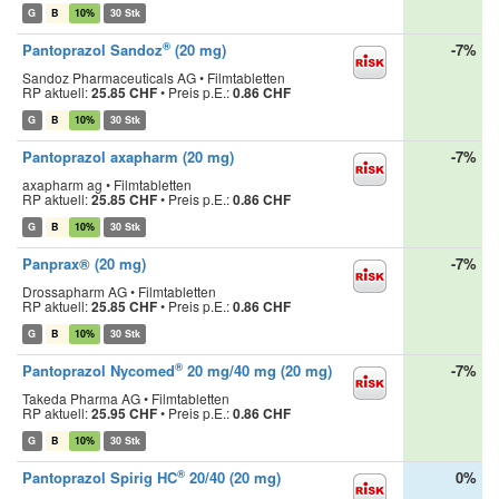
G
B
10%
30 Stk
®
Pantoprazol Sandoz
(20 mg)
-7%
Sandoz Pharmaceuticals AG • Filmtabletten
RP aktuell:
25.85 CHF
•
Preis p.E.:
0.86 CHF
G
B
10%
30 Stk
Pantoprazol axapharm (20 mg)
-7%
axapharm ag • Filmtabletten
RP aktuell:
25.85 CHF
•
Preis p.E.:
0.86 CHF
G
B
10%
30 Stk
Panprax® (20 mg)
-7%
Drossapharm AG • Filmtabletten
RP aktuell:
25.85 CHF
•
Preis p.E.:
0.86 CHF
G
B
10%
30 Stk
®
Pantoprazol Nycomed
20 mg/40 mg (20 mg)
-7%
Takeda Pharma AG • Filmtabletten
RP aktuell:
25.95 CHF
•
Preis p.E.:
0.86 CHF
G
B
10%
30 Stk
®
Pantoprazol Spirig HC
20/40 (20 mg)
0%