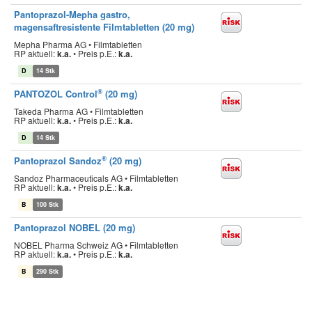
Pantoprazol-Mepha gastro,
magensaftresistente Filmtabletten (20 mg)
Mepha Pharma AG • Filmtabletten
RP aktuell:
k.a.
•
Preis p.E.:
k.a.
D
14 Stk
®
PANTOZOL Control
(20 mg)
Takeda Pharma AG • Filmtabletten
RP aktuell:
k.a.
•
Preis p.E.:
k.a.
D
14 Stk
®
Pantoprazol Sandoz
(20 mg)
Sandoz Pharmaceuticals AG • Filmtabletten
RP aktuell:
k.a.
•
Preis p.E.:
k.a.
B
100 Stk
Pantoprazol NOBEL (20 mg)
NOBEL Pharma Schweiz AG • Filmtabletten
RP aktuell:
k.a.
•
Preis p.E.:
k.a.
B
290 Stk