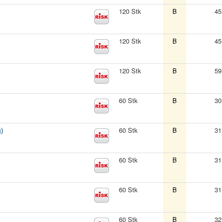
120 Stk
B
45
120 Stk
B
45
120 Stk
B
59
60 Stk
B
30
)
60 Stk
B
31
60 Stk
B
31
60 Stk
B
31
60 Stk
B
32