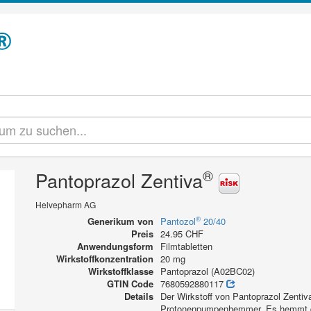
®
Pantoprazol Zentiva
Helvepharm AG
®
Generikum von
Pantozol
20/40
Preis
24.95 CHF
Anwendungsform
Filmtabletten
Wirkstoffkonzentration
20 mg
Wirkstoffklasse
Pantoprazol (A02BC02)
GTIN Code
7680592880117
Details
Der Wirkstoff von Pantoprazol Zentiv
Protonenpumpenhemmer. Es hemmt da