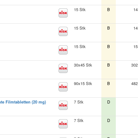
15 Stk
B
14
15 Stk
B
14
15 Stk
B
15
30x45 Stk
B
302
90x15 Stk
B
482
te Filmtabletten (20 mg)
7 Stk
D
7 Stk
D