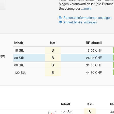
Magen verantwortlich ist (die Proton
Besserung der
...mehr
Patienteninformationen anzeigen
Artikeldetails anzeigen
Inhalt
Kat
RP aktuell
15 Stk
B
13.95 CHF
nen
30 Stk
B
24.95 CHF
60 Stk
B
31.55 CHF
120 Stk
B
44.60 CHF
Inhalt
Kat
RP
120 Stk
B
43