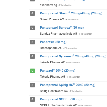
axapharm ag
• Filmtabletten
®
Pantoprazol Streuli
20 mg/40 mg (20 mg)
G
Streuli Pharma AG
• Filmtabletten
®
Pantoprazol Sandoz
(20 mg)
G
Sandoz Pharmaceuticals AG
• Filmtabletten
Panprax® (20 mg)
G
Drossapharm AG
• Filmtabletten
®
Pantoprazol Nycomed
20 mg/40 mg (20 mg)
G
Takeda Pharma AG
• Filmtabletten
®
Pantozol
20/40 (20 mg)
O
Takeda Pharma AG
• Filmtabletten
®
Pantoprazol Spirig HC
20/40 (20 mg)
G
Spirig HealthCare AG
• Filmtabletten
Pantoprazol NOBEL (20 mg)
G
NOBEL Pharma Schweiz AG
• Filmtabletten