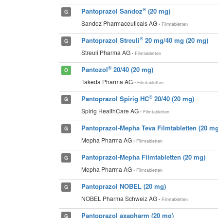
®
Pantoprazol Sandoz
(20 mg)
G
Sandoz Pharmaceuticals AG
• Filmtabletten
®
Pantoprazol Streuli
20 mg/40 mg (20 mg)
G
Streuli Pharma AG
• Filmtabletten
®
Pantozol
20/40 (20 mg)
O
Takeda Pharma AG
• Filmtabletten
®
Pantoprazol Spirig HC
20/40 (20 mg)
G
Spirig HealthCare AG
• Filmtabletten
Pantoprazol-Mepha Teva Filmtabletten (20 mg
G
Mepha Pharma AG
• Filmtabletten
Pantoprazol-Mepha Filmtabletten (20 mg)
G
Mepha Pharma AG
• Filmtabletten
Pantoprazol NOBEL (20 mg)
G
NOBEL Pharma Schweiz AG
• Filmtabletten
Pantoprazol axapharm (20 mg)
G