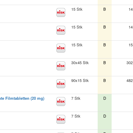
15 Stk
B
14
15 Stk
B
14
15 Stk
B
15
30x45 Stk
B
302
90x15 Stk
B
482
te Filmtabletten (20 mg)
7 Stk
D
7 Stk
D