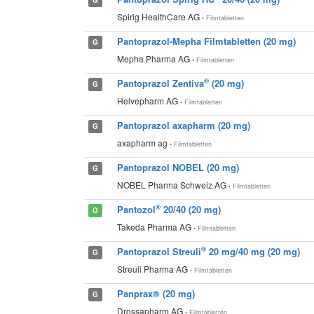
Spirig HealthCare AG
• Filmtabletten
Pantoprazol-Mepha Filmtabletten (20 mg)
G
Mepha Pharma AG
• Filmtabletten
®
Pantoprazol Zentiva
(20 mg)
G
Helvepharm AG
• Filmtabletten
Pantoprazol axapharm (20 mg)
G
axapharm ag
• Filmtabletten
Pantoprazol NOBEL (20 mg)
G
NOBEL Pharma Schweiz AG
• Filmtabletten
®
Pantozol
20/40 (20 mg)
O
Takeda Pharma AG
• Filmtabletten
®
Pantoprazol Streuli
20 mg/40 mg (20 mg)
G
Streuli Pharma AG
• Filmtabletten
Panprax® (20 mg)
G
Drossapharm AG
• Filmtabletten