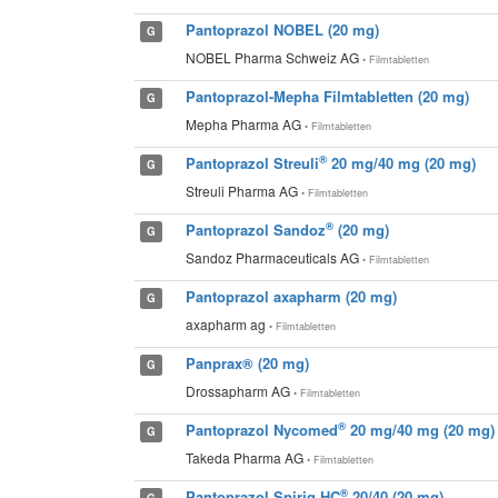
Pantoprazol NOBEL (20 mg)
G
NOBEL Pharma Schweiz AG
• Filmtabletten
Pantoprazol-Mepha Filmtabletten (20 mg)
G
Mepha Pharma AG
• Filmtabletten
®
Pantoprazol Streuli
20 mg/40 mg (20 mg)
G
Streuli Pharma AG
• Filmtabletten
®
Pantoprazol Sandoz
(20 mg)
G
Sandoz Pharmaceuticals AG
• Filmtabletten
Pantoprazol axapharm (20 mg)
G
axapharm ag
• Filmtabletten
Panprax® (20 mg)
G
Drossapharm AG
• Filmtabletten
®
Pantoprazol Nycomed
20 mg/40 mg (20 mg)
G
Takeda Pharma AG
• Filmtabletten
®
Pantoprazol Spirig HC
20/40 (20 mg)
G