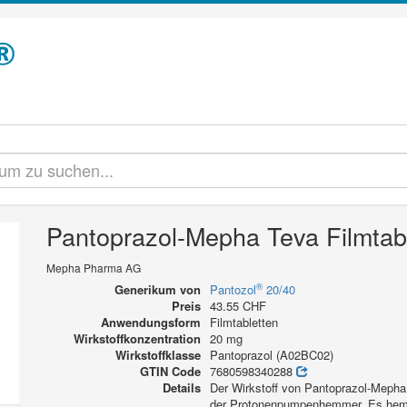
Pantoprazol-Mepha Teva Filmtab
Mepha Pharma AG
®
Generikum von
Pantozol
20/40
Preis
43.55 CHF
Anwendungsform
Filmtabletten
Wirkstoffkonzentration
20 mg
Wirkstoffklasse
Pantoprazol (A02BC02)
GTIN Code
7680598340288
Details
Der Wirkstoff von Pantoprazol-Mepha
der Protonenpumpenhemmer. Es hemmt