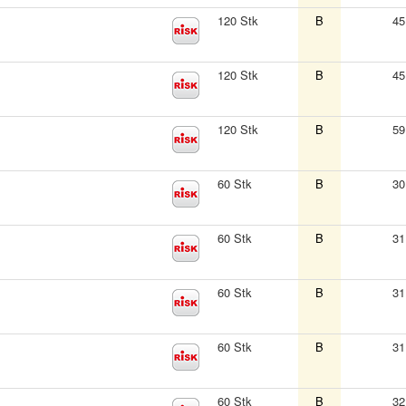
120 Stk
B
45
120 Stk
B
45
120 Stk
B
59
60 Stk
B
30
60 Stk
B
31
60 Stk
B
31
60 Stk
B
31
60 Stk
B
32