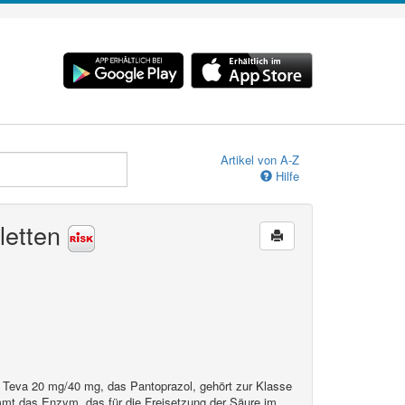
Artikel von A-Z
Hilfe
letten
 Teva 20 mg/40 mg, das Pantoprazol, gehört zur Klasse
 das Enzym, das für die Freisetzung der Säure im