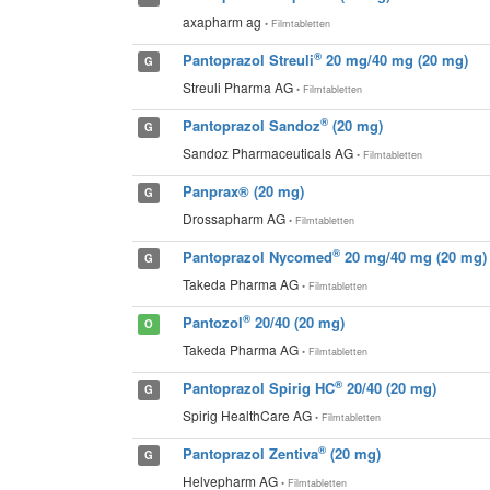
axapharm ag
• Filmtabletten
®
Pantoprazol Streuli
20 mg/40 mg (20 mg)
G
Streuli Pharma AG
• Filmtabletten
®
Pantoprazol Sandoz
(20 mg)
G
Sandoz Pharmaceuticals AG
• Filmtabletten
Panprax® (20 mg)
G
Drossapharm AG
• Filmtabletten
®
Pantoprazol Nycomed
20 mg/40 mg (20 mg)
G
Takeda Pharma AG
• Filmtabletten
®
Pantozol
20/40 (20 mg)
O
Takeda Pharma AG
• Filmtabletten
®
Pantoprazol Spirig HC
20/40 (20 mg)
G
Spirig HealthCare AG
• Filmtabletten
®
Pantoprazol Zentiva
(20 mg)
G
Helvepharm AG
• Filmtabletten