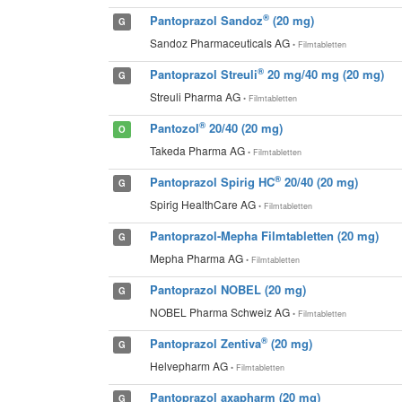
®
Pantoprazol Sandoz
(20 mg)
G
Sandoz Pharmaceuticals AG
• Filmtabletten
®
Pantoprazol Streuli
20 mg/40 mg (20 mg)
G
Streuli Pharma AG
• Filmtabletten
®
Pantozol
20/40 (20 mg)
O
Takeda Pharma AG
• Filmtabletten
®
Pantoprazol Spirig HC
20/40 (20 mg)
G
Spirig HealthCare AG
• Filmtabletten
Pantoprazol-Mepha Filmtabletten (20 mg)
G
Mepha Pharma AG
• Filmtabletten
Pantoprazol NOBEL (20 mg)
G
NOBEL Pharma Schweiz AG
• Filmtabletten
®
Pantoprazol Zentiva
(20 mg)
G
Helvepharm AG
• Filmtabletten
Pantoprazol axapharm (20 mg)
G