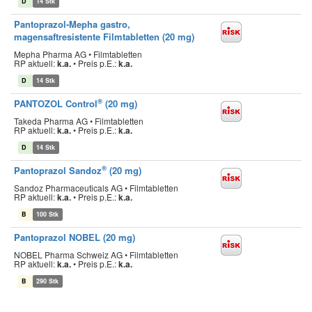
D
14 Stk
Pantoprazol-Mepha gastro,
magensaftresistente Filmtabletten (20 mg)
Mepha Pharma AG • Filmtabletten
RP aktuell:
k.a.
•
Preis p.E.:
k.a.
D
14 Stk
®
PANTOZOL Control
(20 mg)
Takeda Pharma AG • Filmtabletten
RP aktuell:
k.a.
•
Preis p.E.:
k.a.
D
14 Stk
®
Pantoprazol Sandoz
(20 mg)
Sandoz Pharmaceuticals AG • Filmtabletten
RP aktuell:
k.a.
•
Preis p.E.:
k.a.
B
100 Stk
Pantoprazol NOBEL (20 mg)
NOBEL Pharma Schweiz AG • Filmtabletten
RP aktuell:
k.a.
•
Preis p.E.:
k.a.
B
290 Stk