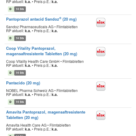
RP aktuell:
k.a.
•
Preis p.E.:
k.a.
D
14 Stk
®
Pantoprazol antacid Sandoz
(20 mg)
Sandoz Pharmaceuticals AG • Filmtabletten
RP aktuell:
k.a.
•
Preis p.E.:
k.a.
D
14 Stk
Coop Vitality Pantoprazol,
magensaftresistente Tabletten (20 mg)
Coop Vitality Health Care GmbH • Filmtabletten
RP aktuell:
k.a.
•
Preis p.E.:
k.a.
D
14 Stk
Pantacido (20 mg)
NOBEL Pharma Schweiz AG • Filmtabletten
RP aktuell:
k.a.
•
Preis p.E.:
k.a.
D
14 Stk
Amavita Pantoprazol, magensaftresistente
Tabletten (20 mg)
Amavita Health Care AG • Filmtabletten
RP aktuell:
k.a.
•
Preis p.E.:
k.a.