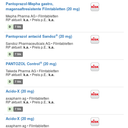
Pantoprazol-Mepha gastro,
magensaftresistente Filmtabletten (20 mg)
Mepha Pharma AG • Filmtabletten
RP aktuell:
k.a.
•
Preis p.E.:
k.a.
D
7 Stk
®
Pantoprazol antacid Sandoz
(20 mg)
Sandoz Pharmaceuticals AG • Filmtabletten
RP aktuell:
k.a.
•
Preis p.E.:
k.a.
D
7 Stk
®
PANTOZOL Control
(20 mg)
Takeda Pharma AG • Filmtabletten
RP aktuell:
k.a.
•
Preis p.E.:
k.a.
D
7 Stk
Acido-X (20 mg)
axapharm ag • Filmtabletten
RP aktuell:
k.a.
•
Preis p.E.:
k.a.
D
7 Stk
Acido-X (20 mg)
axapharm ag • Filmtabletten