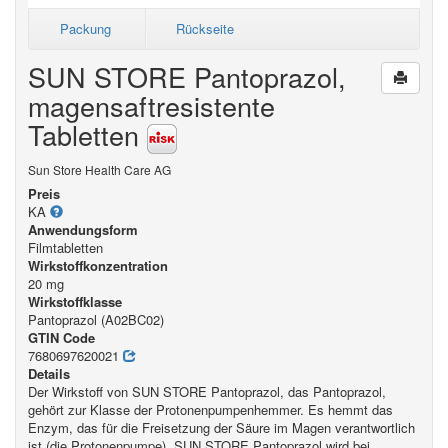
Packung
Rückseite
SUN STORE Pantoprazol,
magensaftresistente
Tabletten
Sun Store Health Care AG
Preis
KA
Anwendungsform
Filmtabletten
Wirkstoffkonzentration
20 mg
Wirkstoffklasse
Pantoprazol (A02BC02)
GTIN Code
7680697620021
Details
Der Wirkstoff von SUN STORE Pantoprazol, das Pantoprazol,
gehört zur Klasse der Protonenpumpenhemmer. Es hemmt das
Enzym, das für die Freisetzung der Säure im Magen verantwortlich
ist (die Protonenpumpe). SUN STORE Pantoprazol wird bei