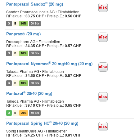
®
Pantoprazol Sandoz
(20 mg)
Sandoz Pharmaceuticals AG • Filmtabletten
RP aktuell:
33.75 CHF
•
Preis p.E.:
0.56 CHF
G
B
10%
60 Stk
Panprax® (20 mg)
Drossapharm AG • Filmtabletten
RP aktuell:
34.35 CHF
•
Preis p.E.:
0.57 CHF
G
B
10%
60 Stk
®
Pantoprazol Nycomed
20 mg/40 mg (20 mg)
Takeda Pharma AG • Filmtabletten
RP aktuell:
34.50 CHF
•
Preis p.E.:
0.57 CHF
G
B
10%
60 Stk
®
Pantozol
20/40 (20 mg)
Takeda Pharma AG • Filmtabletten
RP aktuell:
39.10 CHF
•
Preis p.E.:
0.65 CHF
O
B
20%
60 Stk
®
Pantoprazol Spirig HC
20/40 (20 mg)
Spirig HealthCare AG • Filmtabletten
RP aktuell:
24.25 CHF
•
Preis p.E.:
0.81 CHF