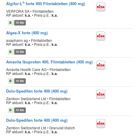
®
Algifor-L
forte 400 Filmtabletten (400 mg)
VERFORA SA • Filmtabletten
RP aktuell:
k.a.
•
Preis p.E.:
k.a.
D
10 Stk
Alges-X forte (400 mg)
axapharm ag • Filmtabletten
RP aktuell:
k.a.
•
Preis p.E.:
k.a.
D
10 Stk
Amavita Ibuprofen 400, Filmtabletten (400 mg)
Amavita Health Care AG • Filmtabletten
RP aktuell:
k.a.
•
Preis p.E.:
k.a.
D
10 Stk
Dolo-Spedifen forte 400 (400 mg)
Zambon Switzerland Ltd • Filmtabletten
RP aktuell:
k.a.
•
Preis p.E.:
k.a.
D
10 Stk
Dolo-Spedifen forte 400 (400 mg)
Zambon Switzerland Ltd • Granulat löslich
RP aktuell:
k.a.
•
Preis p.E.:
k.a.