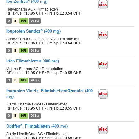
®
Ibu Zentiva
(400 mg)
Helvepharm AG • Filmtabletten
RP aktuell:
10.85 CHF
•
Preis p.E.:
0.54 CHF
G
B
10%
20 Stk
®
Ibuprofen Sandoz
(400 mg)
Sandoz Pharmaceuticals AG • Filmtabletten
RP aktuell:
10.85 CHF
•
Preis p.E.:
0.54 CHF
G
B
10%
20 Stk
Irfen Filmtabletten (400 mg)
Mepha Pharma AG • Filmtabletten
RP aktuell:
10.95 CHF
•
Preis p.E.:
0.55 CHF
G
B
10%
20 Stk
Ibuprofen Viatris, Filmtabletten/Granulat (400
mg)
Viatris Pharma GmbH • Filmtabletten
RP aktuell:
10.95 CHF
•
Preis p.E.:
0.55 CHF
G
B
10%
20 Stk
®
Optifen
, Filmtabletten (400 mg)
Spirig HealthCare AG • Filmtabletten
RP aktuell:
10.95 CHF
•
Preis p.E.:
0.55 CHF