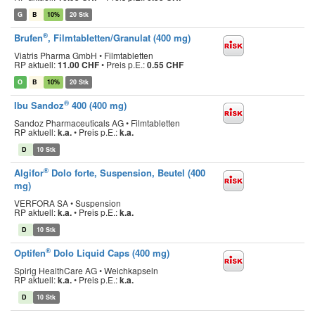
G
B
10%
20 Stk
®
Brufen
, Filmtabletten/Granulat (400 mg)
Viatris Pharma GmbH • Filmtabletten
RP aktuell:
11.00 CHF
•
Preis p.E.:
0.55 CHF
O
B
10%
20 Stk
®
Ibu Sandoz
400 (400 mg)
Sandoz Pharmaceuticals AG • Filmtabletten
RP aktuell:
k.a.
•
Preis p.E.:
k.a.
D
10 Stk
®
Algifor
Dolo forte, Suspension, Beutel (400
mg)
VERFORA SA • Suspension
RP aktuell:
k.a.
•
Preis p.E.:
k.a.
D
10 Stk
®
Optifen
Dolo Liquid Caps (400 mg)
Spirig HealthCare AG • Weichkapseln
RP aktuell:
k.a.
•
Preis p.E.:
k.a.
D
10 Stk