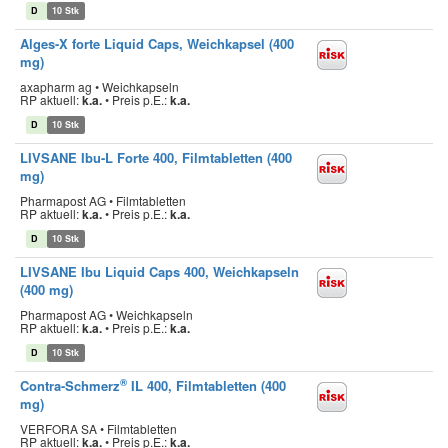
D
10 Stk
Alges-X forte Liquid Caps, Weichkapsel (400
mg)
axapharm ag • Weichkapseln
RP aktuell:
k.a.
•
Preis p.E.:
k.a.
D
10 Stk
LIVSANE Ibu-L Forte 400, Filmtabletten (400
mg)
Pharmapost AG • Filmtabletten
RP aktuell:
k.a.
•
Preis p.E.:
k.a.
D
10 Stk
LIVSANE Ibu Liquid Caps 400, Weichkapseln
(400 mg)
Pharmapost AG • Weichkapseln
RP aktuell:
k.a.
•
Preis p.E.:
k.a.
D
10 Stk
®
Contra-Schmerz
IL 400, Filmtabletten (400
mg)
VERFORA SA • Filmtabletten
RP aktuell:
k.a.
•
Preis p.E.:
k.a.