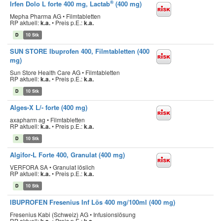
®
Irfen Dolo L forte 400 mg, Lactab
(400 mg)
Mepha Pharma AG • Filmtabletten
RP aktuell:
k.a.
•
Preis p.E.:
k.a.
D
10 Stk
SUN STORE Ibuprofen 400, Filmtabletten (400
mg)
Sun Store Health Care AG • Filmtabletten
RP aktuell:
k.a.
•
Preis p.E.:
k.a.
D
10 Stk
Alges-X L/- forte (400 mg)
axapharm ag • Filmtabletten
RP aktuell:
k.a.
•
Preis p.E.:
k.a.
D
10 Stk
Algifor-L Forte 400, Granulat (400 mg)
VERFORA SA • Granulat löslich
RP aktuell:
k.a.
•
Preis p.E.:
k.a.
D
10 Stk
IBUPROFEN Fresenius Inf Lös 400 mg/100ml (400 mg)
Fresenius Kabi (Schweiz) AG • Infusionslösung
RP aktuell:
•
Preis p.E.: