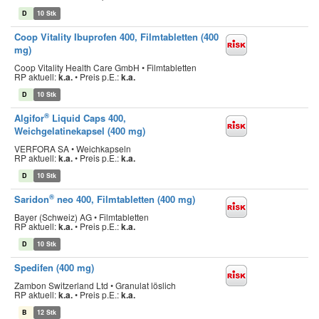
D
10 Stk
Coop Vitality Ibuprofen 400, Filmtabletten (400
mg)
Coop Vitality Health Care GmbH • Filmtabletten
RP aktuell:
k.a.
•
Preis p.E.:
k.a.
D
10 Stk
®
Algifor
Liquid Caps 400,
Weichgelatinekapsel (400 mg)
VERFORA SA • Weichkapseln
RP aktuell:
k.a.
•
Preis p.E.:
k.a.
D
10 Stk
®
Saridon
neo 400, Filmtabletten (400 mg)
Bayer (Schweiz) AG • Filmtabletten
RP aktuell:
k.a.
•
Preis p.E.:
k.a.
D
10 Stk
Spedifen (400 mg)
Zambon Switzerland Ltd • Granulat löslich
RP aktuell:
k.a.
•
Preis p.E.:
k.a.
B
12 Stk