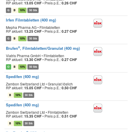
RP aktuell:
13.05 CHF
•
Preis p.E.:
0.26 CHF
G
B
10%
50 Stk
Irfen Filmtabletten (400 mg)
Mepha Pharma AG • Filmtabletten
RP aktuell:
13.25 CHF
•
Preis p.E.:
0.27 CHF
G
B
10%
50 Stk
®
Brufen
, Filmtabletten/Granulat (400 mg)
Viatris Pharma GmbH • Filmtabletten
RP aktuell:
13.30 CHF
•
Preis p.E.:
0.27 CHF
O
B
10%
50 Stk
Spedifen (400 mg)
Zambon Switzerland Ltd • Granulat löslich
RP aktuell:
15.05 CHF
•
Preis p.E.:
0.50 CHF
B
10%
30 Stk
Spedifen (400 mg)
Zambon Switzerland Ltd • Filmtabletten
RP aktuell:
15.35 CHF
•
Preis p.E.:
0.51 CHF
B
10%
30 Stk