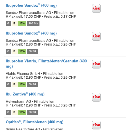
®
Ibuprofen Sandoz
(400 mg)
Sandoz Pharmaceuticals AG • Filmtabletten
RP aktuell:
17.00 CHF
•
Preis p.E.:
0.17 CHF
G
B
10%
100 Stk
®
Ibuprofen Sandoz
(400 mg)
Sandoz Pharmaceuticals AG • Filmtabletten
RP aktuell:
12.80 CHF
•
Preis p.E.:
0.26 CHF
G
B
10%
50 Stk
Ibuprofen Viatris, Filmtabletten/Granulat (400
mg)
Viatris Pharma GmbH • Filmtabletten
RP aktuell:
12.90 CHF
•
Preis p.E.:
0.26 CHF
G
B
10%
50 Stk
®
Ibu Zentiva
(400 mg)
Helvepharm AG • Filmtabletten
RP aktuell:
12.90 CHF
•
Preis p.E.:
0.26 CHF
G
B
10%
50 Stk
®
Optifen
, Filmtabletten (400 mg)
Spirig HealthCare AG • Filmtabletten