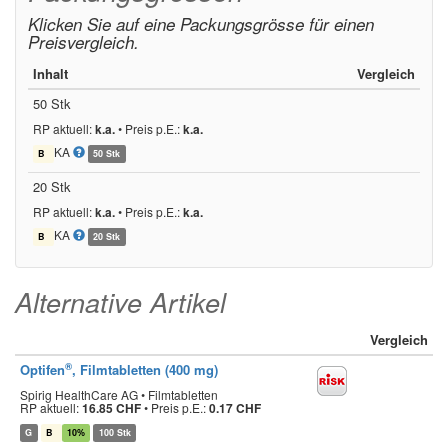
Klicken Sie auf eine Packungsgrösse für einen
Preisvergleich.
Inhalt
Vergleich
50 Stk
RP aktuell:
k.a.
•
Preis p.E.:
k.a.
KA
B
50 Stk
20 Stk
RP aktuell:
k.a.
•
Preis p.E.:
k.a.
KA
B
20 Stk
Alternative Artikel
Vergleich
®
Optifen
, Filmtabletten (400 mg)
Spirig HealthCare AG • Filmtabletten
RP aktuell:
16.85 CHF
•
Preis p.E.:
0.17 CHF
G
B
10%
100 Stk