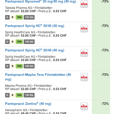
®
Pantoprazol Nycomed
20 mg/40 mg (40 mg)
-73%
Takeda Pharma AG • Filmtabletten
RP aktuell:
52.85 CHF
•
Preis p.E.:
0.53 CHF
G
B
10%
100 Stk
®
Pantoprazol Spirig HC
20/40 (40 mg)
-73%
Spirig HealthCare AG • Filmtabletten
RP aktuell:
52.85 CHF
•
Preis p.E.:
0.53 CHF
G
B
10%
100 Stk
®
Pantoprazol Spirig HC
20/40 (40 mg)
-73%
Spirig HealthCare AG • Filmtabletten
RP aktuell:
52.85 CHF
•
Preis p.E.:
0.53 CHF
G
B
10%
100 Stk
Pantoprazol-Mepha Teva Filmtabletten (40
-73%
mg)
Mepha Pharma AG • Filmtabletten
RP aktuell:
52.85 CHF
•
Preis p.E.:
0.53 CHF
G
B
10%
100 Stk
®
Pantoprazol Zentiva
(40 mg)
-72%
Helvepharm AG • Filmtabletten
RP aktuell:
49.40 CHF
•
Preis p.E.:
0.55 CHF