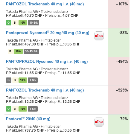
PANTOZOL Trockensub 40 mg i.v. (40 mg)
+107%
Takeda Pharma AG • Trockensubstanz
RP aktuell:
40.70 CHF
•
Preis p.E.:
4.07 CHF
O
B
10%
10 Stk
®
Pantoprazol Nycomed
20 mg/40 mg (40 mg)
-83%
Takeda Pharma AG • Filmtabletten
RP aktuell:
467.30 CHF
•
Preis p.E.:
0.35 CHF
B
10%
30x45 Stk
PANTOPRAZOL Nycomed 40 mg i.v. (40 mg)
+494%
Takeda Pharma AG • Trockensubstanz
RP aktuell:
11.65 CHF
•
Preis p.E.:
11.65 CHF
G
B
10%
1 Stk
PANTOZOL Trockensub 40 mg i.v. (40 mg)
+525%
Takeda Pharma AG • Trockensubstanz
RP aktuell:
12.25 CHF
•
Preis p.E.:
12.25 CHF
O
B
10%
1 Stk
®
Pantozol
20/40 (40 mg)
-72%
Takeda Pharma AG • Filmtabletten
RP aktuell:
737.75 CHF
•
Preis p.E.:
0.55 CHF