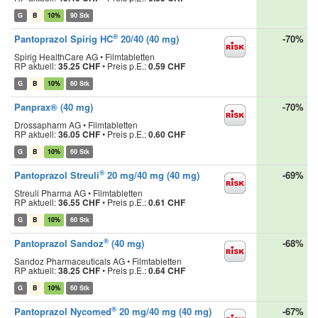
G
B
10%
90 Stk
®
Pantoprazol Spirig HC
20/40 (40 mg)
-70%
Spirig HealthCare AG • Filmtabletten
RP aktuell:
35.25 CHF
•
Preis p.E.:
0.59 CHF
G
B
10%
60 Stk
Panprax® (40 mg)
-70%
Drossapharm AG • Filmtabletten
RP aktuell:
36.05 CHF
•
Preis p.E.:
0.60 CHF
G
B
10%
60 Stk
®
Pantoprazol Streuli
20 mg/40 mg (40 mg)
-69%
Streuli Pharma AG • Filmtabletten
RP aktuell:
36.55 CHF
•
Preis p.E.:
0.61 CHF
G
B
10%
60 Stk
®
Pantoprazol Sandoz
(40 mg)
-68%
Sandoz Pharmaceuticals AG • Filmtabletten
RP aktuell:
38.25 CHF
•
Preis p.E.:
0.64 CHF
G
B
10%
60 Stk
®
Pantoprazol Nycomed
20 mg/40 mg (40 mg)
-67%