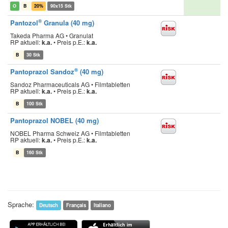
O
B
20%
90x15 Stk
®
Pantozol
Granula (40 mg)
Takeda Pharma AG • Granulat
RP aktuell:
k.a.
•
Preis p.E.:
k.a.
B
30 Stk
®
Pantoprazol Sandoz
(40 mg)
Sandoz Pharmaceuticals AG • Filmtabletten
RP aktuell:
k.a.
•
Preis p.E.:
k.a.
B
100 Stk
Pantoprazol NOBEL (40 mg)
NOBEL Pharma Schweiz AG • Filmtabletten
RP aktuell:
k.a.
•
Preis p.E.:
k.a.
B
160 Stk
Sprache:
Deutsch
Français
Italiano