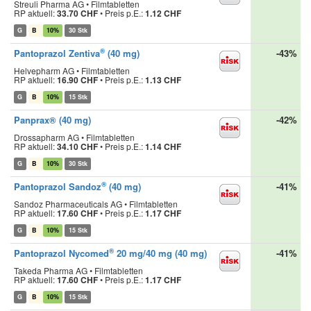
Streuli Pharma AG • Filmtabletten
RP aktuell:
33.70 CHF
•
Preis p.E.:
1.12 CHF
G
B
10%
30 Stk
®
Pantoprazol Zentiva
(40 mg)
-43%
Helvepharm AG • Filmtabletten
RP aktuell:
16.90 CHF
•
Preis p.E.:
1.13 CHF
G
B
10%
15 Stk
Panprax® (40 mg)
-42%
Drossapharm AG • Filmtabletten
RP aktuell:
34.10 CHF
•
Preis p.E.:
1.14 CHF
G
B
10%
30 Stk
®
Pantoprazol Sandoz
(40 mg)
-41%
Sandoz Pharmaceuticals AG • Filmtabletten
RP aktuell:
17.60 CHF
•
Preis p.E.:
1.17 CHF
G
B
10%
15 Stk
®
Pantoprazol Nycomed
20 mg/40 mg (40 mg)
-41%
Takeda Pharma AG • Filmtabletten
RP aktuell:
17.60 CHF
•
Preis p.E.:
1.17 CHF
G
B
10%
15 Stk