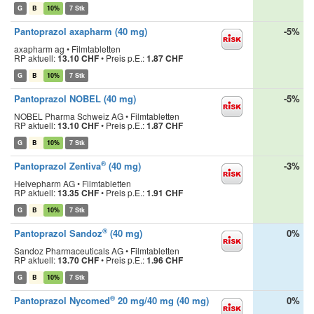
G
B
10%
7 Stk
Pantoprazol axapharm (40 mg)
-5%
axapharm ag • Filmtabletten
RP aktuell:
13.10 CHF
•
Preis p.E.:
1.87 CHF
G
B
10%
7 Stk
Pantoprazol NOBEL (40 mg)
-5%
NOBEL Pharma Schweiz AG • Filmtabletten
RP aktuell:
13.10 CHF
•
Preis p.E.:
1.87 CHF
G
B
10%
7 Stk
®
Pantoprazol Zentiva
(40 mg)
-3%
Helvepharm AG • Filmtabletten
RP aktuell:
13.35 CHF
•
Preis p.E.:
1.91 CHF
G
B
10%
7 Stk
®
Pantoprazol Sandoz
(40 mg)
0%
Sandoz Pharmaceuticals AG • Filmtabletten
RP aktuell:
13.70 CHF
•
Preis p.E.:
1.96 CHF
G
B
10%
7 Stk
®
Pantoprazol Nycomed
20 mg/40 mg (40 mg)
0%