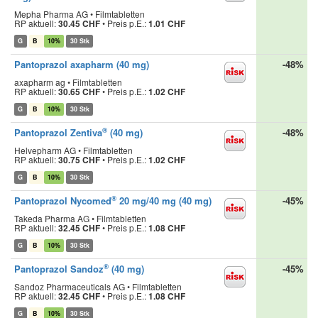
Mepha Pharma AG • Filmtabletten
RP aktuell:
30.45 CHF
•
Preis p.E.:
1.01 CHF
G
B
10%
30 Stk
Pantoprazol axapharm (40 mg)
-48%
axapharm ag • Filmtabletten
RP aktuell:
30.65 CHF
•
Preis p.E.:
1.02 CHF
G
B
10%
30 Stk
®
Pantoprazol Zentiva
(40 mg)
-48%
Helvepharm AG • Filmtabletten
RP aktuell:
30.75 CHF
•
Preis p.E.:
1.02 CHF
G
B
10%
30 Stk
®
Pantoprazol Nycomed
20 mg/40 mg (40 mg)
-45%
Takeda Pharma AG • Filmtabletten
RP aktuell:
32.45 CHF
•
Preis p.E.:
1.08 CHF
G
B
10%
30 Stk
®
Pantoprazol Sandoz
(40 mg)
-45%
Sandoz Pharmaceuticals AG • Filmtabletten
RP aktuell:
32.45 CHF
•
Preis p.E.:
1.08 CHF
G
B
10%
30 Stk