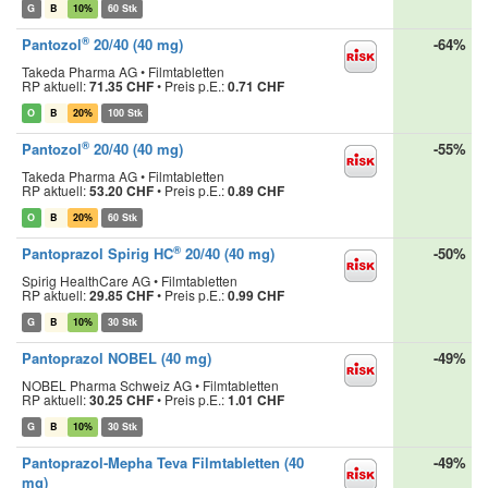
G
B
10%
60 Stk
®
Pantozol
20/40 (40 mg)
-64%
Takeda Pharma AG • Filmtabletten
RP aktuell:
71.35 CHF
•
Preis p.E.:
0.71 CHF
O
B
20%
100 Stk
®
Pantozol
20/40 (40 mg)
-55%
Takeda Pharma AG • Filmtabletten
RP aktuell:
53.20 CHF
•
Preis p.E.:
0.89 CHF
O
B
20%
60 Stk
®
Pantoprazol Spirig HC
20/40 (40 mg)
-50%
Spirig HealthCare AG • Filmtabletten
RP aktuell:
29.85 CHF
•
Preis p.E.:
0.99 CHF
G
B
10%
30 Stk
Pantoprazol NOBEL (40 mg)
-49%
NOBEL Pharma Schweiz AG • Filmtabletten
RP aktuell:
30.25 CHF
•
Preis p.E.:
1.01 CHF
G
B
10%
30 Stk
Pantoprazol-Mepha Teva Filmtabletten (40
-49%
mg)