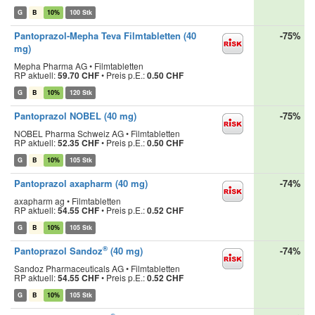
G
B
10%
100 Stk
Pantoprazol-Mepha Teva Filmtabletten (40
-75%
mg)
Mepha Pharma AG • Filmtabletten
RP aktuell:
59.70 CHF
•
Preis p.E.:
0.50 CHF
G
B
10%
120 Stk
Pantoprazol NOBEL (40 mg)
-75%
NOBEL Pharma Schweiz AG • Filmtabletten
RP aktuell:
52.35 CHF
•
Preis p.E.:
0.50 CHF
G
B
10%
105 Stk
Pantoprazol axapharm (40 mg)
-74%
axapharm ag • Filmtabletten
RP aktuell:
54.55 CHF
•
Preis p.E.:
0.52 CHF
G
B
10%
105 Stk
®
Pantoprazol Sandoz
(40 mg)
-74%
Sandoz Pharmaceuticals AG • Filmtabletten
RP aktuell:
54.55 CHF
•
Preis p.E.:
0.52 CHF
G
B
10%
105 Stk