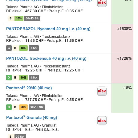
Takeda Pharma AG • Filmtabletten
RP aktuell:
467.30 CHF
•
Preis p.E.:
0.35 CHF
B
10%
30x45 Stk
PANTOPRAZOL Nycomed 40 mg i.v. (40 mg)
+1638%
Takeda Pharma AG • Trockensubstanz
RP aktuell:
11.65 CHF
•
Preis p.E.:
11.65 CHF
G
B
10%
1 Stk
PANTOZOL Trockensub 40 mg i.v. (40 mg)
+1728%
Takeda Pharma AG • Trockensubstanz
RP aktuell:
12.25 CHF
•
Preis p.E.:
12.25 CHF
O
B
10%
1 Stk
®
Pantozol
20/40 (40 mg)
-18%
Takeda Pharma AG • Filmtabletten
RP aktuell:
737.75 CHF
•
Preis p.E.:
0.55 CHF
O
B
20%
90x15 Stk
®
Pantozol
Granula (40 mg)
Takeda Pharma AG • Granulat
RP aktuell:
k.a.
•
Preis p.E.:
k.a.
B
30 Stk