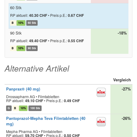
60 Stk
RP aktuell:
40.30 CHF
•
Preis p.E.:
0.67 CHF
B
10%
60 Stk
90 Stk
-18%
RP aktuell:
49.40 CHF
•
Preis p.E.:
0.55 CHF
B
10%
90 Stk
Alternative Artikel
Vergleich
Panprax® (40 mg)
-27%
Drossapharm AG • Filmtabletten
RP aktuell:
49.10 CHF
•
Preis p.E.:
0.49 CHF
G
B
10%
100 Stk
Pantoprazol-Mepha Teva Filmtabletten (40
-26%
mg)
Mepha Pharma AG • Filmtabletten
RP aktuell:
59.70 CHF
•
Preis p.E.:
0.50 CHF