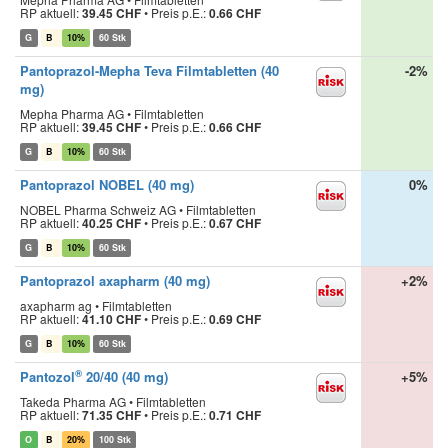
RP aktuell:
39.45 CHF
•
Preis p.E.:
0.66 CHF
G
B
10%
60 Stk
Pantoprazol-Mepha Teva Filmtabletten (40
-2%
mg)
Mepha Pharma AG • Filmtabletten
RP aktuell:
39.45 CHF
•
Preis p.E.:
0.66 CHF
G
B
10%
60 Stk
Pantoprazol NOBEL (40 mg)
0%
NOBEL Pharma Schweiz AG • Filmtabletten
RP aktuell:
40.25 CHF
•
Preis p.E.:
0.67 CHF
G
B
10%
60 Stk
Pantoprazol axapharm (40 mg)
+2%
axapharm ag • Filmtabletten
RP aktuell:
41.10 CHF
•
Preis p.E.:
0.69 CHF
G
B
10%
60 Stk
®
Pantozol
20/40 (40 mg)
+5%
Takeda Pharma AG • Filmtabletten
RP aktuell:
71.35 CHF
•
Preis p.E.:
0.71 CHF
O
B
20%
100 Stk