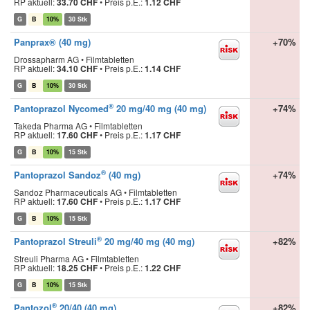
RP aktuell:
33.70 CHF
•
Preis p.E.:
1.12 CHF
G
B
10%
30 Stk
Panprax® (40 mg)
+70%
Drossapharm AG • Filmtabletten
RP aktuell:
34.10 CHF
•
Preis p.E.:
1.14 CHF
G
B
10%
30 Stk
®
Pantoprazol Nycomed
20 mg/40 mg (40 mg)
+74%
Takeda Pharma AG • Filmtabletten
RP aktuell:
17.60 CHF
•
Preis p.E.:
1.17 CHF
G
B
10%
15 Stk
®
Pantoprazol Sandoz
(40 mg)
+74%
Sandoz Pharmaceuticals AG • Filmtabletten
RP aktuell:
17.60 CHF
•
Preis p.E.:
1.17 CHF
G
B
10%
15 Stk
®
Pantoprazol Streuli
20 mg/40 mg (40 mg)
+82%
Streuli Pharma AG • Filmtabletten
RP aktuell:
18.25 CHF
•
Preis p.E.:
1.22 CHF
G
B
10%
15 Stk
®
Pantozol
20/40 (40 mg)
+82%