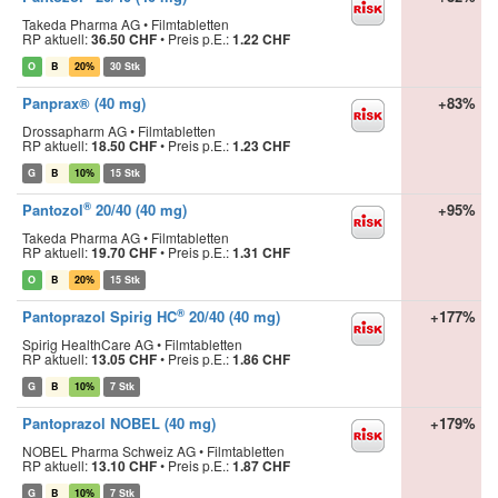
Takeda Pharma AG • Filmtabletten
RP aktuell:
36.50 CHF
•
Preis p.E.:
1.22 CHF
O
B
20%
30 Stk
Panprax® (40 mg)
+83%
Drossapharm AG • Filmtabletten
RP aktuell:
18.50 CHF
•
Preis p.E.:
1.23 CHF
G
B
10%
15 Stk
®
Pantozol
20/40 (40 mg)
+95%
Takeda Pharma AG • Filmtabletten
RP aktuell:
19.70 CHF
•
Preis p.E.:
1.31 CHF
O
B
20%
15 Stk
®
Pantoprazol Spirig HC
20/40 (40 mg)
+177%
Spirig HealthCare AG • Filmtabletten
RP aktuell:
13.05 CHF
•
Preis p.E.:
1.86 CHF
G
B
10%
7 Stk
Pantoprazol NOBEL (40 mg)
+179%
NOBEL Pharma Schweiz AG • Filmtabletten
RP aktuell:
13.10 CHF
•
Preis p.E.:
1.87 CHF
G
B
10%
7 Stk