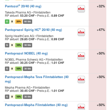
®
Pantozol
20/40 (40 mg)
+32%
Takeda Pharma AG • Filmtabletten
RP aktuell:
53.20 CHF
•
Preis p.E.:
0.89 CHF
O
B
20%
60 Stk
®
Pantoprazol Spirig HC
20/40 (40 mg)
+47%
Spirig HealthCare AG • Filmtabletten
RP aktuell:
29.85 CHF
•
Preis p.E.:
0.99 CHF
G
B
10%
30 Stk
Pantoprazol NOBEL (40 mg)
+50%
NOBEL Pharma Schweiz AG • Filmtabletten
RP aktuell:
30.25 CHF
•
Preis p.E.:
1.01 CHF
G
B
10%
30 Stk
Pantoprazol-Mepha Teva Filmtabletten (40
+50%
mg)
Mepha Pharma AG • Filmtabletten
RP aktuell:
30.45 CHF
•
Preis p.E.:
1.01 CHF
G
B
10%
30 Stk
Pantoprazol-Mepha Filmtabletten (40 mg)
+50%