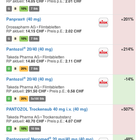
RP aktuell:
14.05 CHF
•
Preis p.E.:
2.01 CHF
G
B
10%
7 Stk
Panprax® (40 mg)
+201%
Drossapharm AG • Filmtabletten
RP aktuell:
14.15 CHF
•
Preis p.E.:
2.02 CHF
G
B
10%
7 Stk
®
Pantozol
20/40 (40 mg)
+214%
Takeda Pharma AG • Filmtabletten
RP aktuell:
14.80 CHF
•
Preis p.E.:
2.11 CHF
O
B
20%
7 Stk
®
Pantozol
20/40 (40 mg)
-14%
Takeda Pharma AG • Filmtabletten
RP aktuell:
291.50 CHF
•
Preis p.E.:
0.58 CHF
O
B
20%
5x100 Stk
PANTOZOL Trockensub 40 mg i.v. (40 mg)
+507%
Takeda Pharma AG • Trockensubstanz
RP aktuell:
40.70 CHF
•
Preis p.E.:
4.07 CHF
O
B
10%
10 Stk
®
Pantoprazol Nycomed
20 mg/40 mg (40 mg)
-48%