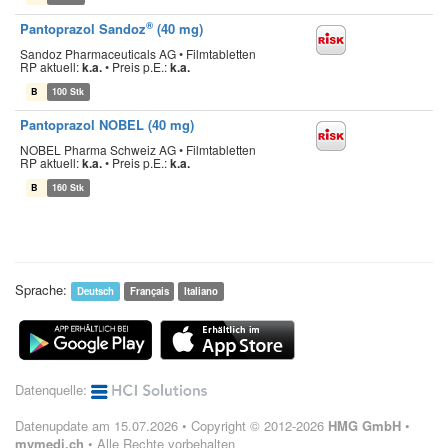
®
Pantoprazol Sandoz
(40 mg)
Sandoz Pharmaceuticals AG • Filmtabletten
RP aktuell:
k.a.
•
Preis p.E.:
k.a.
B
100 Stk
Pantoprazol NOBEL (40 mg)
NOBEL Pharma Schweiz AG • Filmtabletten
RP aktuell:
k.a.
•
Preis p.E.:
k.a.
B
160 Stk
Sprache:
Deutsch
Français
Italiano
Datenquelle:
Datenupdate am 15.07.2026 • Copyright © 2012-2026
HMG GmbH
•
mymedi.ch
• Alle Rechte vorbehalten