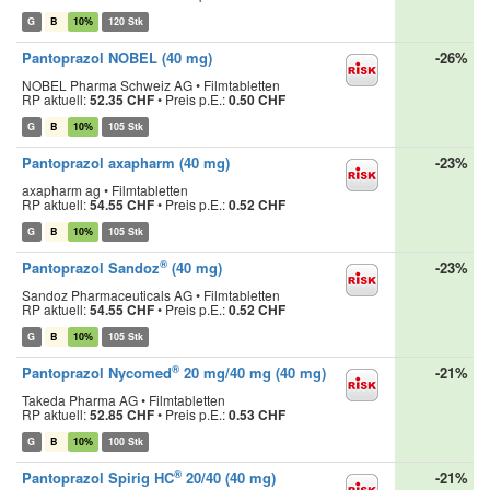
G
B
10%
120 Stk
Pantoprazol NOBEL (40 mg)
-26%
NOBEL Pharma Schweiz AG • Filmtabletten
RP aktuell:
52.35 CHF
•
Preis p.E.:
0.50 CHF
G
B
10%
105 Stk
Pantoprazol axapharm (40 mg)
-23%
axapharm ag • Filmtabletten
RP aktuell:
54.55 CHF
•
Preis p.E.:
0.52 CHF
G
B
10%
105 Stk
®
Pantoprazol Sandoz
(40 mg)
-23%
Sandoz Pharmaceuticals AG • Filmtabletten
RP aktuell:
54.55 CHF
•
Preis p.E.:
0.52 CHF
G
B
10%
105 Stk
®
Pantoprazol Nycomed
20 mg/40 mg (40 mg)
-21%
Takeda Pharma AG • Filmtabletten
RP aktuell:
52.85 CHF
•
Preis p.E.:
0.53 CHF
G
B
10%
100 Stk
®
Pantoprazol Spirig HC
20/40 (40 mg)
-21%