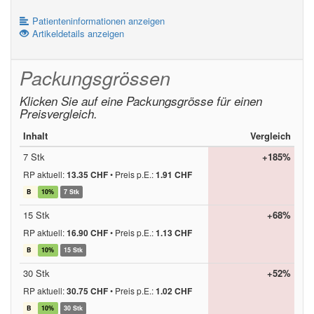
Patienteninformationen anzeigen
Artikeldetails anzeigen
Packungsgrössen
Klicken Sie auf eine Packungsgrösse für einen
Preisvergleich.
Inhalt
Vergleich
7 Stk
+185%
RP aktuell:
13.35 CHF
•
Preis p.E.:
1.91 CHF
B
10%
7 Stk
15 Stk
+68%
RP aktuell:
16.90 CHF
•
Preis p.E.:
1.13 CHF
B
10%
15 Stk
30 Stk
+52%
RP aktuell:
30.75 CHF
•
Preis p.E.:
1.02 CHF
B
10%
30 Stk