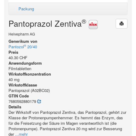
Packung
®
Pantoprazol Zentiva
Helvepharm AG
Generikum von
®
Pantozol
20/40
Preis
40.30 CHF
Anwendungsform
Filmtabletten
Wirkstoffkonzentration
40 mg
Wirkstoffklasse
Pantoprazol (A02BC02)
GTIN Code
7680592880179
Details
Der Wirkstoff von Pantoprazol Zentiva, das Pantoprazol, gehört zur
Klasse der Protonenpumpenhemmer. Es hemmt das Enzym, das
für die Freisetzung der Säure im Magen verantwortlich ist (die
Protonenpumpe). Pantoprazol Zentiva 20 mg wird zur Besserung
der
...mehr