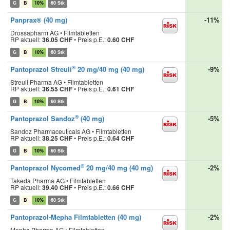
G
B
10%
60 Stk
Panprax® (40 mg)
-11%
Drossapharm AG • Filmtabletten
RP aktuell:
36.05 CHF
•
Preis p.E.:
0.60 CHF
G
B
10%
60 Stk
®
Pantoprazol Streuli
20 mg/40 mg (40 mg)
-9%
Streuli Pharma AG • Filmtabletten
RP aktuell:
36.55 CHF
•
Preis p.E.:
0.61 CHF
G
B
10%
60 Stk
®
Pantoprazol Sandoz
(40 mg)
-5%
Sandoz Pharmaceuticals AG • Filmtabletten
RP aktuell:
38.25 CHF
•
Preis p.E.:
0.64 CHF
G
B
10%
60 Stk
®
Pantoprazol Nycomed
20 mg/40 mg (40 mg)
-2%
Takeda Pharma AG • Filmtabletten
RP aktuell:
39.40 CHF
•
Preis p.E.:
0.66 CHF
G
B
10%
60 Stk
Pantoprazol-Mepha Filmtabletten (40 mg)
-2%
Mepha Pharma AG • Filmtabletten