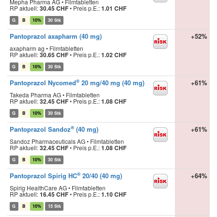
Mepha Pharma AG • Filmtabletten
RP aktuell:
30.45 CHF
•
Preis p.E.:
1.01 CHF
G
B
10%
30 Stk
Pantoprazol axapharm (40 mg)
+52%
axapharm ag • Filmtabletten
RP aktuell:
30.65 CHF
•
Preis p.E.:
1.02 CHF
G
B
10%
30 Stk
®
Pantoprazol Nycomed
20 mg/40 mg (40 mg)
+61%
Takeda Pharma AG • Filmtabletten
RP aktuell:
32.45 CHF
•
Preis p.E.:
1.08 CHF
G
B
10%
30 Stk
®
Pantoprazol Sandoz
(40 mg)
+61%
Sandoz Pharmaceuticals AG • Filmtabletten
RP aktuell:
32.45 CHF
•
Preis p.E.:
1.08 CHF
G
B
10%
30 Stk
®
Pantoprazol Spirig HC
20/40 (40 mg)
+64%
Spirig HealthCare AG • Filmtabletten
RP aktuell:
16.45 CHF
•
Preis p.E.:
1.10 CHF
G
B
10%
15 Stk