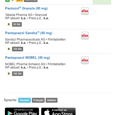
®
Pantozol
Granula (40 mg)
Takeda Pharma AG • Granulat
RP aktuell:
k.a.
•
Preis p.E.:
k.a.
B
30 Stk
®
Pantoprazol Sandoz
(40 mg)
Sandoz Pharmaceuticals AG • Filmtabletten
RP aktuell:
k.a.
•
Preis p.E.:
k.a.
B
100 Stk
Pantoprazol NOBEL (40 mg)
NOBEL Pharma Schweiz AG • Filmtabletten
RP aktuell:
k.a.
•
Preis p.E.:
k.a.
B
160 Stk
Sprache:
Deutsch
Français
Italiano