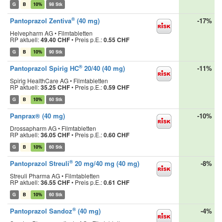
G
B
10%
98 Stk
®
Pantoprazol Zentiva
(40 mg)
-17%
Helvepharm AG • Filmtabletten
RP aktuell:
49.40 CHF
•
Preis p.E.:
0.55 CHF
G
B
10%
90 Stk
®
Pantoprazol Spirig HC
20/40 (40 mg)
-11%
Spirig HealthCare AG • Filmtabletten
RP aktuell:
35.25 CHF
•
Preis p.E.:
0.59 CHF
G
B
10%
60 Stk
Panprax® (40 mg)
-10%
Drossapharm AG • Filmtabletten
RP aktuell:
36.05 CHF
•
Preis p.E.:
0.60 CHF
G
B
10%
60 Stk
®
Pantoprazol Streuli
20 mg/40 mg (40 mg)
-8%
Streuli Pharma AG • Filmtabletten
RP aktuell:
36.55 CHF
•
Preis p.E.:
0.61 CHF
G
B
10%
60 Stk
®
Pantoprazol Sandoz
(40 mg)
-4%