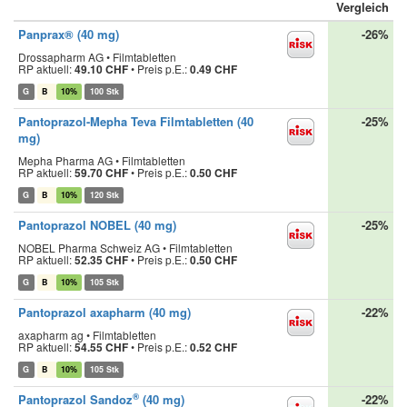
Vergleich
Panprax® (40 mg)
-26%
Drossapharm AG • Filmtabletten
RP aktuell:
49.10 CHF
•
Preis p.E.:
0.49 CHF
G
B
10%
100 Stk
Pantoprazol-Mepha Teva Filmtabletten (40
-25%
mg)
Mepha Pharma AG • Filmtabletten
RP aktuell:
59.70 CHF
•
Preis p.E.:
0.50 CHF
G
B
10%
120 Stk
Pantoprazol NOBEL (40 mg)
-25%
NOBEL Pharma Schweiz AG • Filmtabletten
RP aktuell:
52.35 CHF
•
Preis p.E.:
0.50 CHF
G
B
10%
105 Stk
Pantoprazol axapharm (40 mg)
-22%
axapharm ag • Filmtabletten
RP aktuell:
54.55 CHF
•
Preis p.E.:
0.52 CHF
G
B
10%
105 Stk
®
Pantoprazol Sandoz
(40 mg)
-22%