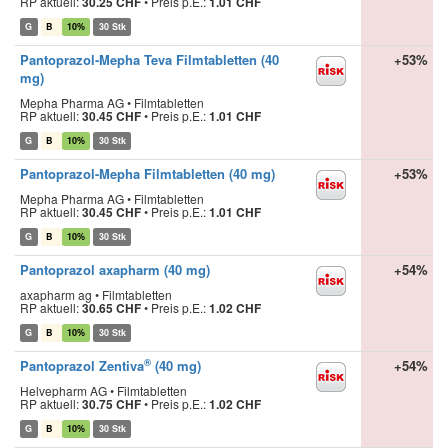
RP aktuell:
30.25 CHF
•
Preis p.E.:
1.01 CHF
G
B
10%
30 Stk
Pantoprazol-Mepha Teva Filmtabletten (40
+53%
mg)
Mepha Pharma AG • Filmtabletten
RP aktuell:
30.45 CHF
•
Preis p.E.:
1.01 CHF
G
B
10%
30 Stk
Pantoprazol-Mepha Filmtabletten (40 mg)
+53%
Mepha Pharma AG • Filmtabletten
RP aktuell:
30.45 CHF
•
Preis p.E.:
1.01 CHF
G
B
10%
30 Stk
Pantoprazol axapharm (40 mg)
+54%
axapharm ag • Filmtabletten
RP aktuell:
30.65 CHF
•
Preis p.E.:
1.02 CHF
G
B
10%
30 Stk
®
Pantoprazol Zentiva
(40 mg)
+54%
Helvepharm AG • Filmtabletten
RP aktuell:
30.75 CHF
•
Preis p.E.:
1.02 CHF
G
B
10%
30 Stk