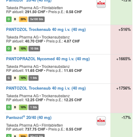
Takeda Pharma AG • Filmtabletten
RP aktuell:
291.50 CHF
•
Preis p.E.:
0.58 CHF
O
B
20%
5x100 Stk
PANTOZOL Trockensub 40 mg i.v. (40 mg)
+516%
Takeda Pharma AG • Trockensubstanz
RP aktuell:
40.70 CHF
•
Preis p.E.:
4.07 CHF
O
B
10%
10 Stk
PANTOPRAZOL Nycomed 40 mg i.v. (40 mg)
+1665%
Takeda Pharma AG • Trockensubstanz
RP aktuell:
11.65 CHF
•
Preis p.E.:
11.65 CHF
G
B
10%
1 Stk
PANTOZOL Trockensub 40 mg i.v. (40 mg)
+1756%
Takeda Pharma AG • Trockensubstanz
RP aktuell:
12.25 CHF
•
Preis p.E.:
12.25 CHF
O
B
10%
1 Stk
®
Pantozol
20/40 (40 mg)
-17%
Takeda Pharma AG • Filmtabletten
RP aktuell:
737.75 CHF
•
Preis p.E.:
0.55 CHF
O
B
20%
90x15 Stk