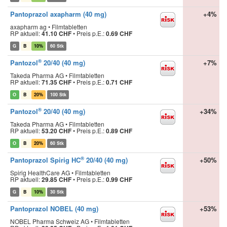
Pantoprazol axapharm (40 mg)
+4%
axapharm ag • Filmtabletten
RP aktuell:
41.10 CHF
•
Preis p.E.:
0.69 CHF
G
B
10%
60 Stk
®
Pantozol
20/40 (40 mg)
+7%
Takeda Pharma AG • Filmtabletten
RP aktuell:
71.35 CHF
•
Preis p.E.:
0.71 CHF
O
B
20%
100 Stk
®
Pantozol
20/40 (40 mg)
+34%
Takeda Pharma AG • Filmtabletten
RP aktuell:
53.20 CHF
•
Preis p.E.:
0.89 CHF
O
B
20%
60 Stk
®
Pantoprazol Spirig HC
20/40 (40 mg)
+50%
Spirig HealthCare AG • Filmtabletten
RP aktuell:
29.85 CHF
•
Preis p.E.:
0.99 CHF
G
B
10%
30 Stk
Pantoprazol NOBEL (40 mg)
+53%
NOBEL Pharma Schweiz AG • Filmtabletten