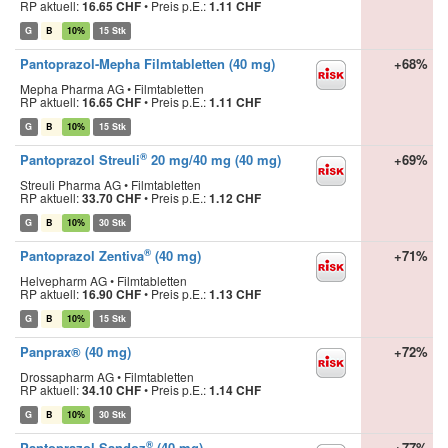
RP aktuell:
16.65 CHF
•
Preis p.E.:
1.11 CHF
G
B
10%
15 Stk
Pantoprazol-Mepha Filmtabletten (40 mg)
+68%
Mepha Pharma AG • Filmtabletten
RP aktuell:
16.65 CHF
•
Preis p.E.:
1.11 CHF
G
B
10%
15 Stk
®
Pantoprazol Streuli
20 mg/40 mg (40 mg)
+69%
Streuli Pharma AG • Filmtabletten
RP aktuell:
33.70 CHF
•
Preis p.E.:
1.12 CHF
G
B
10%
30 Stk
®
Pantoprazol Zentiva
(40 mg)
+71%
Helvepharm AG • Filmtabletten
RP aktuell:
16.90 CHF
•
Preis p.E.:
1.13 CHF
G
B
10%
15 Stk
Panprax® (40 mg)
+72%
Drossapharm AG • Filmtabletten
RP aktuell:
34.10 CHF
•
Preis p.E.:
1.14 CHF
G
B
10%
30 Stk
®
Pantoprazol Sandoz
(40 mg)
+77%