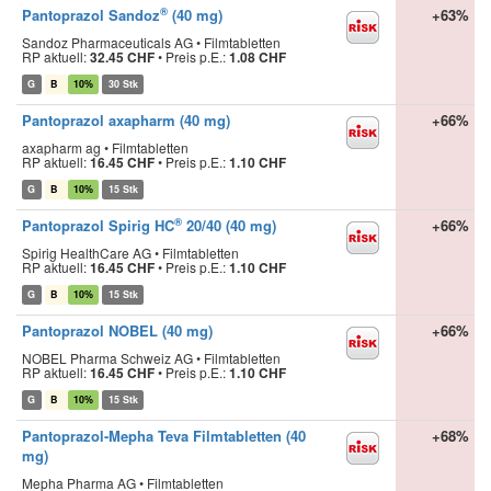
®
Pantoprazol Sandoz
(40 mg)
+63%
Sandoz Pharmaceuticals AG • Filmtabletten
RP aktuell:
32.45 CHF
•
Preis p.E.:
1.08 CHF
G
B
10%
30 Stk
Pantoprazol axapharm (40 mg)
+66%
axapharm ag • Filmtabletten
RP aktuell:
16.45 CHF
•
Preis p.E.:
1.10 CHF
G
B
10%
15 Stk
®
Pantoprazol Spirig HC
20/40 (40 mg)
+66%
Spirig HealthCare AG • Filmtabletten
RP aktuell:
16.45 CHF
•
Preis p.E.:
1.10 CHF
G
B
10%
15 Stk
Pantoprazol NOBEL (40 mg)
+66%
NOBEL Pharma Schweiz AG • Filmtabletten
RP aktuell:
16.45 CHF
•
Preis p.E.:
1.10 CHF
G
B
10%
15 Stk
Pantoprazol-Mepha Teva Filmtabletten (40
+68%
mg)
Mepha Pharma AG • Filmtabletten