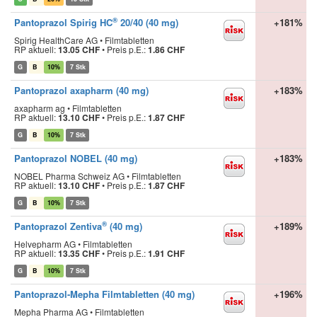
®
Pantoprazol Spirig HC
20/40 (40 mg)
+181%
Spirig HealthCare AG • Filmtabletten
RP aktuell:
13.05 CHF
•
Preis p.E.:
1.86 CHF
G
B
10%
7 Stk
Pantoprazol axapharm (40 mg)
+183%
axapharm ag • Filmtabletten
RP aktuell:
13.10 CHF
•
Preis p.E.:
1.87 CHF
G
B
10%
7 Stk
Pantoprazol NOBEL (40 mg)
+183%
NOBEL Pharma Schweiz AG • Filmtabletten
RP aktuell:
13.10 CHF
•
Preis p.E.:
1.87 CHF
G
B
10%
7 Stk
®
Pantoprazol Zentiva
(40 mg)
+189%
Helvepharm AG • Filmtabletten
RP aktuell:
13.35 CHF
•
Preis p.E.:
1.91 CHF
G
B
10%
7 Stk
Pantoprazol-Mepha Filmtabletten (40 mg)
+196%
Mepha Pharma AG • Filmtabletten