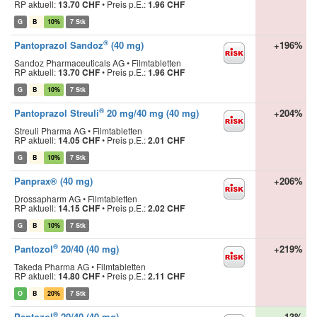
RP aktuell:
13.70 CHF
•
Preis p.E.:
1.96 CHF
G
B
10%
7 Stk
®
Pantoprazol Sandoz
(40 mg)
+196%
Sandoz Pharmaceuticals AG • Filmtabletten
RP aktuell:
13.70 CHF
•
Preis p.E.:
1.96 CHF
G
B
10%
7 Stk
®
Pantoprazol Streuli
20 mg/40 mg (40 mg)
+204%
Streuli Pharma AG • Filmtabletten
RP aktuell:
14.05 CHF
•
Preis p.E.:
2.01 CHF
G
B
10%
7 Stk
Panprax® (40 mg)
+206%
Drossapharm AG • Filmtabletten
RP aktuell:
14.15 CHF
•
Preis p.E.:
2.02 CHF
G
B
10%
7 Stk
®
Pantozol
20/40 (40 mg)
+219%
Takeda Pharma AG • Filmtabletten
RP aktuell:
14.80 CHF
•
Preis p.E.:
2.11 CHF
O
B
20%
7 Stk
®
Pantozol
20/40 (40 mg)
-13%