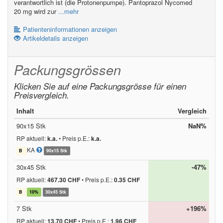
verantwortlich ist (die Protonenpumpe). Pantoprazol Nycomed
20 mg wird zur
...mehr
Patienteninformationen anzeigen
Artikeldetails anzeigen
Packungsgrössen
Klicken Sie auf eine Packungsgrösse für einen
Preisvergleich.
Inhalt
Vergleich
90x15 Stk
NaN%
RP aktuell:
k.a.
•
Preis p.E.:
k.a.
KA
B
90x15 Stk
30x45 Stk
-47%
RP aktuell:
467.30 CHF
•
Preis p.E.:
0.35 CHF
B
10%
30x45 Stk
7 Stk
+196%
RP aktuell:
13.70 CHF
•
Preis p.E.:
1.96 CHF