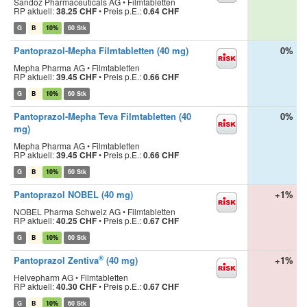
Sandoz Pharmaceuticals AG • Filmtabletten
RP aktuell:
38.25 CHF
•
Preis p.E.:
0.64 CHF
G
B
10%
60 Stk
Pantoprazol-Mepha Filmtabletten (40 mg)
0%
Mepha Pharma AG • Filmtabletten
RP aktuell:
39.45 CHF
•
Preis p.E.:
0.66 CHF
G
B
10%
60 Stk
Pantoprazol-Mepha Teva Filmtabletten (40
0%
mg)
Mepha Pharma AG • Filmtabletten
RP aktuell:
39.45 CHF
•
Preis p.E.:
0.66 CHF
G
B
10%
60 Stk
Pantoprazol NOBEL (40 mg)
+1%
NOBEL Pharma Schweiz AG • Filmtabletten
RP aktuell:
40.25 CHF
•
Preis p.E.:
0.67 CHF
G
B
10%
60 Stk
®
Pantoprazol Zentiva
(40 mg)
+1%
Helvepharm AG • Filmtabletten
RP aktuell:
40.30 CHF
•
Preis p.E.:
0.67 CHF
G
B
10%
60 Stk