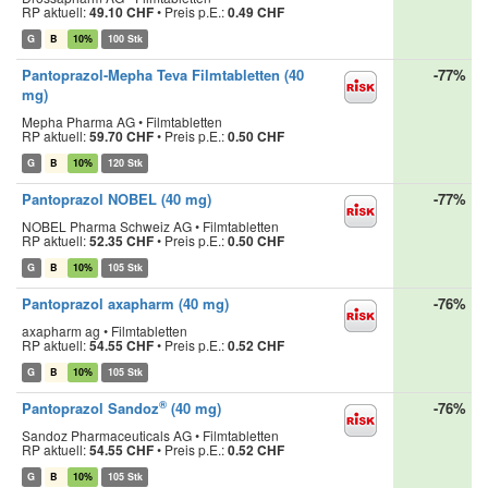
RP aktuell:
49.10 CHF
•
Preis p.E.:
0.49 CHF
G
B
10%
100 Stk
Pantoprazol-Mepha Teva Filmtabletten (40
-77%
mg)
Mepha Pharma AG • Filmtabletten
RP aktuell:
59.70 CHF
•
Preis p.E.:
0.50 CHF
G
B
10%
120 Stk
Pantoprazol NOBEL (40 mg)
-77%
NOBEL Pharma Schweiz AG • Filmtabletten
RP aktuell:
52.35 CHF
•
Preis p.E.:
0.50 CHF
G
B
10%
105 Stk
Pantoprazol axapharm (40 mg)
-76%
axapharm ag • Filmtabletten
RP aktuell:
54.55 CHF
•
Preis p.E.:
0.52 CHF
G
B
10%
105 Stk
®
Pantoprazol Sandoz
(40 mg)
-76%
Sandoz Pharmaceuticals AG • Filmtabletten
RP aktuell:
54.55 CHF
•
Preis p.E.:
0.52 CHF
G
B
10%
105 Stk