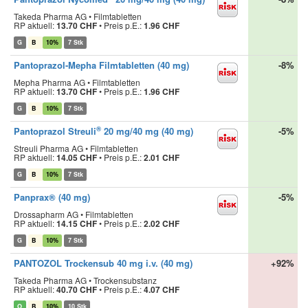
Takeda Pharma AG • Filmtabletten
RP aktuell:
13.70 CHF
•
Preis p.E.:
1.96 CHF
G
B
10%
7 Stk
Pantoprazol-Mepha Filmtabletten (40 mg)
-8%
Mepha Pharma AG • Filmtabletten
RP aktuell:
13.70 CHF
•
Preis p.E.:
1.96 CHF
G
B
10%
7 Stk
®
Pantoprazol Streuli
20 mg/40 mg (40 mg)
-5%
Streuli Pharma AG • Filmtabletten
RP aktuell:
14.05 CHF
•
Preis p.E.:
2.01 CHF
G
B
10%
7 Stk
Panprax® (40 mg)
-5%
Drossapharm AG • Filmtabletten
RP aktuell:
14.15 CHF
•
Preis p.E.:
2.02 CHF
G
B
10%
7 Stk
PANTOZOL Trockensub 40 mg i.v. (40 mg)
+92%
Takeda Pharma AG • Trockensubstanz
RP aktuell:
40.70 CHF
•
Preis p.E.:
4.07 CHF
O
B
10%
10 Stk