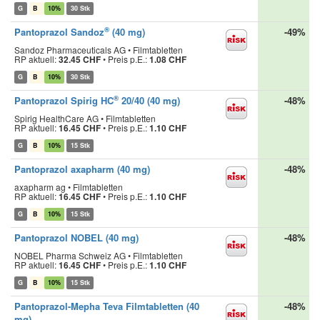
G
B
10%
30 Stk
®
Pantoprazol Sandoz
(40 mg)
-49%
Sandoz Pharmaceuticals AG • Filmtabletten
RP aktuell:
32.45 CHF
•
Preis p.E.:
1.08 CHF
G
B
10%
30 Stk
®
Pantoprazol Spirig HC
20/40 (40 mg)
-48%
Spirig HealthCare AG • Filmtabletten
RP aktuell:
16.45 CHF
•
Preis p.E.:
1.10 CHF
G
B
10%
15 Stk
Pantoprazol axapharm (40 mg)
-48%
axapharm ag • Filmtabletten
RP aktuell:
16.45 CHF
•
Preis p.E.:
1.10 CHF
G
B
10%
15 Stk
Pantoprazol NOBEL (40 mg)
-48%
NOBEL Pharma Schweiz AG • Filmtabletten
RP aktuell:
16.45 CHF
•
Preis p.E.:
1.10 CHF
G
B
10%
15 Stk
Pantoprazol-Mepha Teva Filmtabletten (40
-48%
mg)