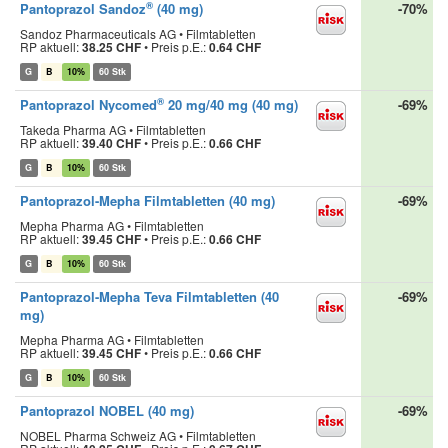
®
Pantoprazol Sandoz
(40 mg)
-70%
Sandoz Pharmaceuticals AG • Filmtabletten
RP aktuell:
38.25 CHF
•
Preis p.E.:
0.64 CHF
G
B
10%
60 Stk
®
Pantoprazol Nycomed
20 mg/40 mg (40 mg)
-69%
Takeda Pharma AG • Filmtabletten
RP aktuell:
39.40 CHF
•
Preis p.E.:
0.66 CHF
G
B
10%
60 Stk
Pantoprazol-Mepha Filmtabletten (40 mg)
-69%
Mepha Pharma AG • Filmtabletten
RP aktuell:
39.45 CHF
•
Preis p.E.:
0.66 CHF
G
B
10%
60 Stk
Pantoprazol-Mepha Teva Filmtabletten (40
-69%
mg)
Mepha Pharma AG • Filmtabletten
RP aktuell:
39.45 CHF
•
Preis p.E.:
0.66 CHF
G
B
10%
60 Stk
Pantoprazol NOBEL (40 mg)
-69%
NOBEL Pharma Schweiz AG • Filmtabletten