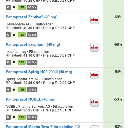
RP aktuell:
40.25 CHF
•
Preis p.E.:
0.67 CHF
G
B
10%
60 Stk
®
Pantoprazol Zentiva
(40 mg)
-69%
Helvepharm AG • Filmtabletten
RP aktuell:
40.30 CHF
•
Preis p.E.:
0.67 CHF
G
B
10%
60 Stk
Pantoprazol axapharm (40 mg)
-68%
axapharm ag • Filmtabletten
RP aktuell:
41.10 CHF
•
Preis p.E.:
0.69 CHF
G
B
10%
60 Stk
®
Pantoprazol Spirig HC
20/40 (40 mg)
-54%
Spirig HealthCare AG • Filmtabletten
RP aktuell:
29.85 CHF
•
Preis p.E.:
0.99 CHF
G
B
10%
30 Stk
Pantoprazol NOBEL (40 mg)
-53%
NOBEL Pharma Schweiz AG • Filmtabletten
RP aktuell:
30.25 CHF
•
Preis p.E.:
1.01 CHF
G
B
10%
30 Stk
Pantoprazol-Mepha Teva Filmtabletten (40
-53%