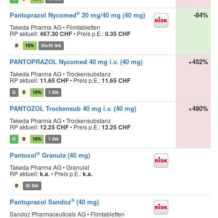
®
Pantoprazol Nycomed
20 mg/40 mg (40 mg)
-84%
Takeda Pharma AG • Filmtabletten
RP aktuell:
467.30 CHF
•
Preis p.E.:
0.35 CHF
B
10%
30x45 Stk
PANTOPRAZOL Nycomed 40 mg i.v. (40 mg)
+452%
Takeda Pharma AG • Trockensubstanz
RP aktuell:
11.65 CHF
•
Preis p.E.:
11.65 CHF
G
B
10%
1 Stk
PANTOZOL Trockensub 40 mg i.v. (40 mg)
+480%
Takeda Pharma AG • Trockensubstanz
RP aktuell:
12.25 CHF
•
Preis p.E.:
12.25 CHF
O
B
10%
1 Stk
®
Pantozol
Granula (40 mg)
Takeda Pharma AG • Granulat
RP aktuell:
k.a.
•
Preis p.E.:
k.a.
B
30 Stk
®
Pantoprazol Sandoz
(40 mg)
Sandoz Pharmaceuticals AG • Filmtabletten