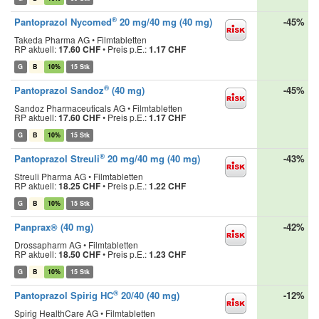
®
Pantoprazol Nycomed
20 mg/40 mg (40 mg)
-45%
Takeda Pharma AG • Filmtabletten
RP aktuell:
17.60 CHF
•
Preis p.E.:
1.17 CHF
G
B
10%
15 Stk
®
Pantoprazol Sandoz
(40 mg)
-45%
Sandoz Pharmaceuticals AG • Filmtabletten
RP aktuell:
17.60 CHF
•
Preis p.E.:
1.17 CHF
G
B
10%
15 Stk
®
Pantoprazol Streuli
20 mg/40 mg (40 mg)
-43%
Streuli Pharma AG • Filmtabletten
RP aktuell:
18.25 CHF
•
Preis p.E.:
1.22 CHF
G
B
10%
15 Stk
Panprax® (40 mg)
-42%
Drossapharm AG • Filmtabletten
RP aktuell:
18.50 CHF
•
Preis p.E.:
1.23 CHF
G
B
10%
15 Stk
®
Pantoprazol Spirig HC
20/40 (40 mg)
-12%
Spirig HealthCare AG • Filmtabletten