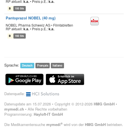
RP aktuell:
k.a.
•
Preis p.E.:
k.a.
B
100 Stk
Pantoprazol NOBEL (40 mg)
NOBEL Pharma Schweiz AG • Filmtabletten
RP aktuell:
k.a.
•
Preis p.E.:
k.a.
B
160 Stk
Sprache:
Deutsch
Français
Italiano
Datenquelle:
Datenupdate am 15.07.2026 • Copyright © 2012-2026
HMG GmbH
•
mymedi.ch
• Alle Rechte vorbehalten
Programmierung:
Hayloft-IT GmbH
®
Die Medikamentensuche
mymedi
wird von der
HMG GmbH
betrieben.