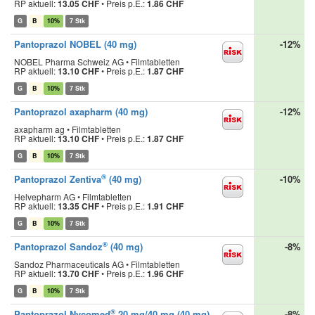
RP aktuell:
13.05 CHF
•
Preis p.E.:
1.86 CHF
G
B
10%
7 Stk
Pantoprazol NOBEL (40 mg)
-12%
NOBEL Pharma Schweiz AG • Filmtabletten
RP aktuell:
13.10 CHF
•
Preis p.E.:
1.87 CHF
G
B
10%
7 Stk
Pantoprazol axapharm (40 mg)
-12%
axapharm ag • Filmtabletten
RP aktuell:
13.10 CHF
•
Preis p.E.:
1.87 CHF
G
B
10%
7 Stk
®
Pantoprazol Zentiva
(40 mg)
-10%
Helvepharm AG • Filmtabletten
RP aktuell:
13.35 CHF
•
Preis p.E.:
1.91 CHF
G
B
10%
7 Stk
®
Pantoprazol Sandoz
(40 mg)
-8%
Sandoz Pharmaceuticals AG • Filmtabletten
RP aktuell:
13.70 CHF
•
Preis p.E.:
1.96 CHF
G
B
10%
7 Stk
®
Pantoprazol Nycomed
20 mg/40 mg (40 mg)
-8%