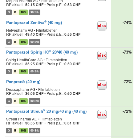
Mepha Pharma AG • Filmtabletten
RP aktuell:
52.15 CHF
•
Preis p.E.:
0.53 CHF
G
B
10%
98 Stk
®
Pantoprazol Zentiva
(40 mg)
-74%
Helvepharm AG • Filmtabletten
RP aktuell:
49.40 CHF
•
Preis p.E.:
0.55 CHF
G
B
10%
90 Stk
®
Pantoprazol Spirig HC
20/40 (40 mg)
-73%
Spirig HealthCare AG • Filmtabletten
RP aktuell:
35.25 CHF
•
Preis p.E.:
0.59 CHF
G
B
10%
60 Stk
Panprax® (40 mg)
-72%
Drossapharm AG • Filmtabletten
RP aktuell:
36.05 CHF
•
Preis p.E.:
0.60 CHF
G
B
10%
60 Stk
®
Pantoprazol Streuli
20 mg/40 mg (40 mg)
-72%
Streuli Pharma AG • Filmtabletten
RP aktuell:
36.55 CHF
•
Preis p.E.:
0.61 CHF
G
B
10%
60 Stk